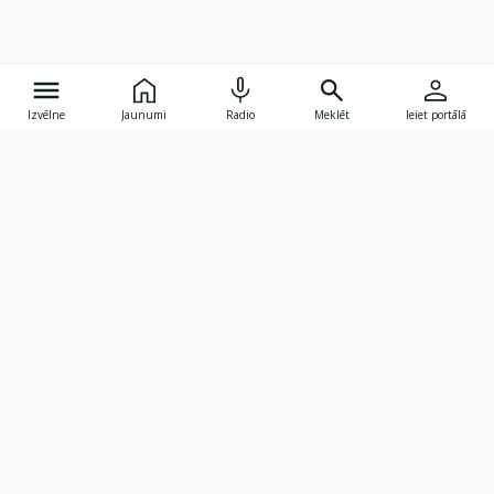
Izvēlne
Jaunumi
Radio
Meklēt
Ieiet portālā
Gunāra Astras iela 8B, Rīga, LV-1082
janis.skupelis@investoruklubs.lv
Abonē
Abonē jaunumus
Reklāma
Publikāciju lietošanas
Vispārējie noteikumi
tiesības