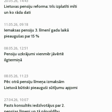
20.05.26, 14:43
Lietuvas pensiju reforma: trīs izplatīti mīti
un ko rāda dati
11.05.26, 09:18
Iemaksas pensiju 3. līmenī gada laikā
pieaugušas par 15 %
08.05.26, 12:51
Pensiju uzkrājumi vienmēr jāvērtē
ilgtermiņā
08.05.26, 11:23
Pēc otrā pensiju līmeņa izmaksām
Lietuvā būtiski pieauguši sūtījumu apjomi
27.04.26, 10:07
Pasts konsultēs iedzīvotājus par 2.
pensijas līmeni un tā pārvaldību