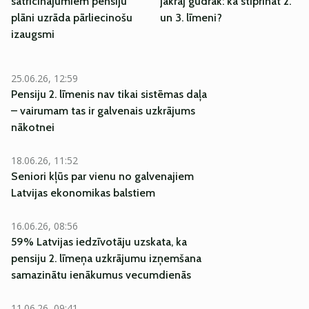
satricinājumiem pensiju
jākrāj gudrāk: kā stiprināt 2.
plāni uzrāda pārliecinošu
un 3. līmeni?
izaugsmi
25.06.26, 12:59
Pensiju 2. līmenis nav tikai sistēmas daļa
– vairumam tas ir galvenais uzkrājums
nākotnei
18.06.26, 11:52
Seniori kļūs par vienu no galvenajiem
Latvijas ekonomikas balstiem
16.06.26, 08:56
59% Latvijas iedzīvotāju uzskata, ka
pensiju 2. līmeņa uzkrājumu izņemšana
samazinātu ienākumus vecumdienās
11.06.26, 09:41