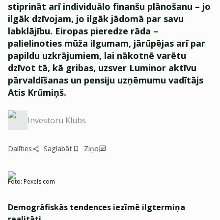
stiprināt arī individuālo finanšu plānošanu – jo
ilgāk dzīvojam, jo ilgāk jādomā par savu
labklājību. Eiropas pieredze rāda –
palielinoties mūža ilgumam, jārūpējas arī par
papildu uzkrājumiem, lai nākotnē varētu
dzīvot tā, kā gribas, uzsver Luminor aktīvu
pārvaldīšanas un pensiju uzņēmumu vadītājs
Atis Krūmiņš.
Investoru Klubs
Dalīties
Saglabāt
Ziņo
Foto:
Pexels.com
Demogrāfiskās tendences iezīmē ilgtermiņa
realitāti