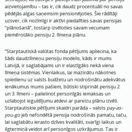
aizvietojamību – tas ir, cik daudz procentuāli no savas
pēdējās algas saņemsim pensionējoties. Šie rādītāji
uzsver, cik nozīmīgi ir aktīvi piedalīties savas pensijas
“plānošanā”, tostarp izvēloties savam vecumam
piemērotāko pensiju 2. līmeņa plānu.
“Starptautiskā valūtas fonda pētījums apliecina, ka
šāds daudzlīmeņu pensiju modelis, kāds ir mums
Latvijā, ir saglabājams un ir elastīgāks nekā viena
līmeņa sistēmas. Vienlaikus, lai mazinātu nākotnes
spiedienu uz valsts budžetu un nodrošinātu adekvātus
ienākumus mums pašiem, būtiski stiprināt pensiju 2.
un 3. līmeni – palielinot personīgās iemaksas un
uzlabojot ieguldījumu atdevi ar pareizu plānu izvēli.
Starptautiskie pētījumi skaidri parāda – valsts
pay-as-
you-go
jeb nefondētā pensija nodrošinās pamatu, taču,
lai saglabātu ierasto dzīves kvalitāti, svarīgi laikus un
ilgtermiņā veidot arī personīgos uzkrājumus. Tas ir