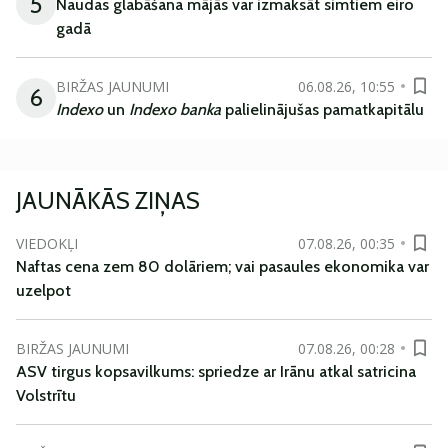
5
Naudas glabāšana mājās var izmaksāt simtiem eiro
gadā
BIRŽAS JAUNUMI
06.08.26, 10:55
6
Indexo
un
Indexo banka
palielinājušas pamatkapitālu
JAUNĀKĀS ZIŅAS
VIEDOKĻI
07.08.26, 00:35
Naftas cena zem 80 dolāriem; vai pasaules ekonomika var
uzelpot
BIRŽAS JAUNUMI
07.08.26, 00:28
ASV tirgus kopsavilkums: spriedze ar Irānu atkal satricina
Volstrītu