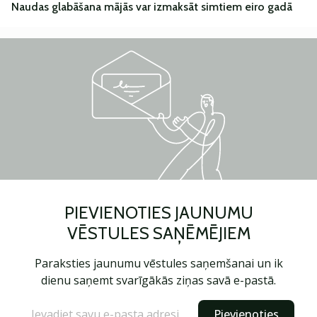
Naudas glabāšana mājās var izmaksāt simtiem eiro gadā
PIEVIENOTIES JAUNUMU
VĒSTULES SAŅĒMĒJIEM
Paraksties jaunumu vēstules saņemšanai un ik
dienu saņemt svarīgākās ziņas savā e-pastā.
Pievienoties