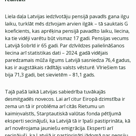
Liela daļa Latvijas iedzīvotāju pensijā pavadīs gana ilgu
laiku, turklāt mēs dzīvojam arvien ilgāk – tā sauktais G
koeficients, kas aprēķina pensijā pavadīto laiku, liecina,
ka tie vidēji varētu būt vismaz 17 gadi. Pensijas vecums
Latvijā šobrīd ir 65 gadi. Par dzīvildzes palielināšanos
liecina arī statistikas dati – 2024. gadā vidējais
paredzamais mūža ilgums Latvijā sasniedza 76,4 gadus,
kas ir augstākais rādītājs valsts vēsturē. Vīriešiem tas
bija 71,3 gadi, bet sievietēm – 81,1 gads.
Tajā pašā laikā Latvijas sabiedrība tuvākajās
desmitgadēs novecos. Lai arī citur Eiropā dzimstība ir
zema un tā ir problēma arī citās Rietumu un
kaimiņvalstīs, Starptautiskā valūtas fonda pētījumā
eksperti secinājuši, ka Latvijā tā ir īpaši pastiprināta, kā
arī novērojama jauniešu emigrācija. Eksperti arī
secinājuši, ka Latvijā ir pastiprināti jādomā par pensiju