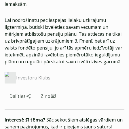
iemaksām.
Lai nodrošinātu pēc iespējas lielāku uzkrājumu
ilgtermiņā, būtiski izvēlēties savam vecumam un
mērķiem atbilstošu pensiju plānu. Tas attiecas ne tikai
uz brīvprātīgajiem uzkrājumiem 3. līmenī, bet arī uz
valsts fondēto pensiju, jo arī tās apmēru iedzīvotāji var
ietekmēt, apzināti izvēloties piemērotāko ieguldījumu
plānu un regulāri pārskatot savu izvēli dzīves garumā.
Investoru Klubs
Dalīties
Ziņo
Interesē šī tēma?
Sāc sekot šiem atslēgas vārdiem un
saņem paziņojumus, kad ir pieejams jauns saturs!