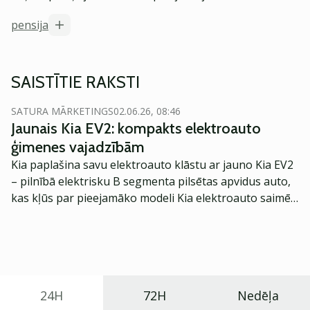
pensija
SAISTĪTIE RAKSTI
SATURA MĀRKETINGS
02.06.26, 08:46
Jaunais Kia EV2: kompakts elektroauto
ģimenes vajadzībām
Kia paplašina savu elektroauto klāstu ar jauno Kia EV2
– pilnībā elektrisku B segmenta pilsētas apvidus auto,
kas kļūs par pieejamāko modeli Kia elektroauto saimē
Eiropā. Modelis izstrādāts ar mērķi piedāvāt ģimenēm
praktisku un tehnoloģiski modernu automobili
ikdienas vajadzībām.
24H
72H
Nedēļa