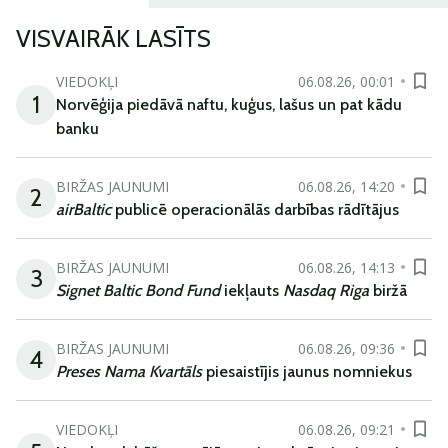
VISVAIRĀK LASĪTS
VIEDOKĻI
06.08.26, 00:01
1
Norvēģija piedāvā naftu, kuģus, lašus un pat kādu
banku
BIRŽAS JAUNUMI
06.08.26, 14:20
2
airBaltic
publicē operacionālās darbības rādītājus
BIRŽAS JAUNUMI
06.08.26, 14:13
3
Signet Baltic Bond Fund
iekļauts
Nasdaq Riga
biržā
BIRŽAS JAUNUMI
06.08.26, 09:36
4
Preses Nama Kvartāls
piesaistījis jaunus nomniekus
VIEDOKĻI
06.08.26, 09:21