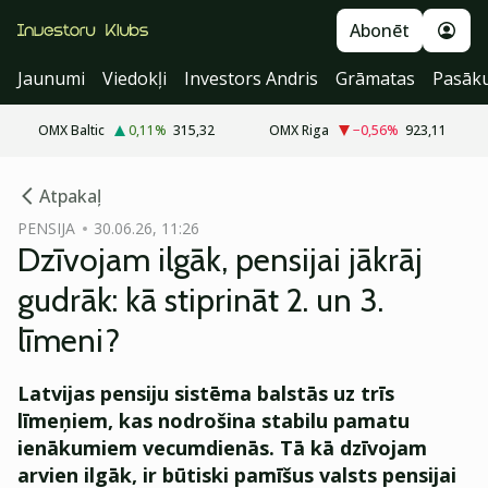
Abonēt
Jaunumi
Viedokļi
Investors Andris
Grāmatas
Pasāk
OMX Baltic
0,11
%
315,32
OMX Riga
−0,56
%
923,11
cebook
cebook
Atpakaļ
Twitter)
Twitter)
PENSIJA
30.06.26, 11:26
Dzīvojam ilgāk, pensijai jākrāj
kedIn
kedIn
gudrāk: kā stiprināt 2. un 3.
ail
ail
līmeni?
k
k
Latvijas pensiju sistēma balstās uz trīs
līmeņiem, kas nodrošina stabilu pamatu
ienākumiem vecumdienās. Tā kā dzīvojam
arvien ilgāk, ir būtiski pamīšus valsts pensijai