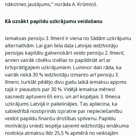
nākotnes jautājums,” norāda A. Krūmiņš.
Kā uzsākt papildu uzkrājumu veidošanu
Iemaksas pensiju 3. līmenī ir viena no šādām uzkrājumu
alternatīvām. Lai gan liela daļa Latvijas iedzīvotāju
pensijas kapitālu galvenokārt veido pensiju 2. līmenī,
arvien vairāk cilvēku izvēlas to papildināt arī ar
brīvprātīgajiem uzkrājumiem. Luminor dati rāda, ka
vairāk nekā 30 % iedzīvotāju izmanto arī pensiju 3.
līmeni, turklāt pēdējo divu gadu laikā iemaksu apjoms
tajā ir pieaudzis par 30 %. Vidējā iemaksa mēnesī
sasniedz aptuveni 65 eiro, un arī kopējais 3. līmeņa
uzkrājums Latvijā ir palielinājies. Tas apliecina, ka
sabiedrībā nostiprinās izpratne par nepieciešamību
veidot papildu finanšu drošības spilvenu. Papildu
motivāciju sniedz iespēja saņemt iedzīvotāju ienākuma
nodokļa atmaksu līdz 25,5 % apmērā no veiktajām