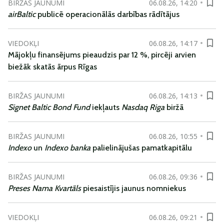
BIRŽAS JAUNUMI
06.08.26, 14:20
airBaltic
publicē operacionālās darbības rādītājus
VIEDOKĻI
06.08.26, 14:17
Mājokļu finansējums pieaudzis par 12 %, pircēji arvien
biežāk skatās ārpus Rīgas
BIRŽAS JAUNUMI
06.08.26, 14:13
Signet Baltic Bond Fund
iekļauts
Nasdaq Riga
biržā
BIRŽAS JAUNUMI
06.08.26, 10:55
Indexo
un
Indexo banka
palielinājušas pamatkapitālu
BIRŽAS JAUNUMI
06.08.26, 09:36
Preses Nama Kvartāls
piesaistījis jaunus nomniekus
VIEDOKĻI
06.08.26, 09:21