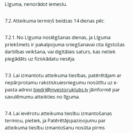
Līguma, nenorādot iemeslu.
7.2. Atteikuma termiņš beidzas 14 dienas pēc:
7.2.1. No Līguma noslēgšanas dienas, ja Līguma
priekšmets ir pakalpojuma sniegšanavai cita ilgstošas
darbības veikšana, vai digitālais saturs, kas netiek
piegādāts uz fiziskādatu nesēja.
7.3. Lai izmantotu atteikuma tiesības, patērētājam ar
nepārprotamu rakstiskuiesniegumu nosūtītu uz e-
pasta adresi
biedri@investoruklubs.lv
jāinformē par
savulēmumu atteikties no līguma.
7.4. Lai ievērotu atteikuma tiesību izmantošanas
termiņu, pietiek, ja Patērētājspaziņojumu par
atteikuma tiesību izmantošanu nosūta pirms