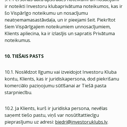
ir noteikti Investoru klubaprivātuma noteikumos, kas ir
šo Vispārīgo noteikumu un nosacījumu
neatņemamasastāvdaļa, un ir pieejami šeit. Piekrītot
šiem Vispārīgajiem noteikumiem unnosacījumiem,
Klients apliecina, ka ir izlasījis un sapratis Privātuma
noteikumus.
10. TIEŠAIS PASTS
10.1. Noslēdzot līgumu vai izveidojot Investoru Kluba
kontu, Klients, kas ir juridiskapersona, dod piekrišanu
komerciālo paziņojumu sūtīšanai ar Tiešā pasta
starpniecību.
10.2. Ja Klients, kurš ir juridiska persona, nevēlas
saņemt tiešo pastu, viņš var nosūtītattiecīgu
pieprasījumu uz adresi:
biedri@investoruklubs.lv
.