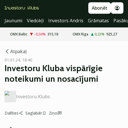
Abonēt
Jaunumi
Viedokļi
Investors Andris
Grāmatas
Pasāk
OMX Baltic
−0,04
%
315,18
OMX Riga
0,23
%
925,27
cebook
cebook
Atpakaļ
Twitter)
Twitter)
01.01.24, 18:40
Investoru Kluba vispārīgie
kedIn
kedIn
noteikumi un nosacījumi
ail
ail
k
k
Investoru Klubs
Dalīties
Saglabāt
Ziņo