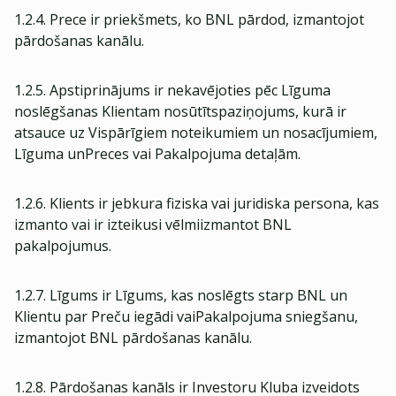
1.2.4. Prece ir priekšmets, ko BNL pārdod, izmantojot
pārdošanas kanālu.
1.2.5. Apstiprinājums ir nekavējoties pēc Līguma
noslēgšanas Klientam nosūtītspaziņojums, kurā ir
atsauce uz Vispārīgiem noteikumiem un nosacījumiem,
Līguma unPreces vai Pakalpojuma detaļām.
1.2.6. Klients ir jebkura fiziska vai juridiska persona, kas
izmanto vai ir izteikusi vēlmiizmantot BNL
pakalpojumus.
1.2.7. Līgums ir Līgums, kas noslēgts starp BNL un
Klientu par Preču iegādi vaiPakalpojuma sniegšanu,
izmantojot BNL pārdošanas kanālu.
1.2.8. Pārdošanas kanāls ir Investoru Kluba izveidots