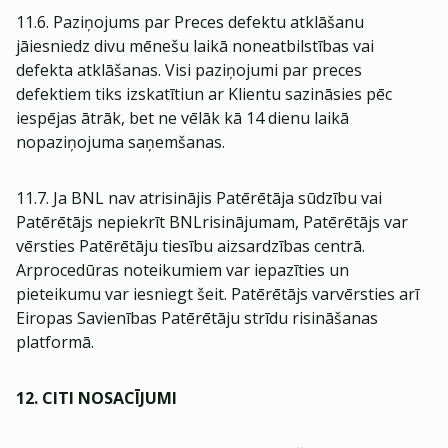
11.6. Paziņojums par Preces defektu atklāšanu
jāiesniedz divu mēnešu laikā noneatbilstības vai
defekta atklāšanas. Visi paziņojumi par preces
defektiem tiks izskatītiun ar Klientu sazināsies pēc
iespējas ātrāk, bet ne vēlāk kā 14 dienu laikā
nopaziņojuma saņemšanas.
11.7. Ja BNL nav atrisinājis Patērētāja sūdzību vai
Patērētājs nepiekrīt BNLrisinājumam, Patērētājs var
vērsties Patērētāju tiesību aizsardzības centrā.
Arprocedūras noteikumiem var iepazīties un
pieteikumu var iesniegt šeit. Patērētājs varvērsties arī
Eiropas Savienības Patērētāju strīdu risināšanas
platformā.
12. CITI NOSACĪJUMI