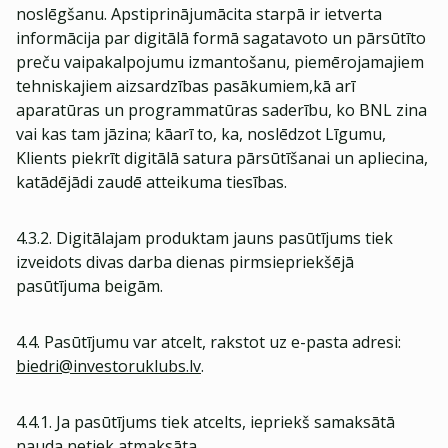
noslēgšanu. Apstiprinājumācita starpā ir ietverta
informācija par digitālā formā sagatavoto un pārsūtīto
preču vaipakalpojumu izmantošanu, piemērojamajiem
tehniskajiem aizsardzības pasākumiem,kā arī
aparatūras un programmatūras saderību, ko BNL zina
vai kas tam jāzina; kāarī to, ka, noslēdzot Līgumu,
Klients piekrīt digitālā satura pārsūtīšanai un apliecina,
katādējādi zaudē atteikuma tiesības.
4.3.2. Digitālajam produktam jauns pasūtījums tiek
izveidots divas darba dienas pirmsiepriekšējā
pasūtījuma beigām.
4.4. Pasūtījumu var atcelt, rakstot uz e-pasta adresi:
biedri@investoruklubs.lv
.
4.4.1. Ja pasūtījums tiek atcelts, iepriekš samaksātā
nauda netiek atmaksāta.