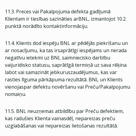
11.3. Preces vai Pakalpojuma defekta gadījumā
Klientam ir tiesības sazināties arBNL, izmantojot 10.2.
punktā norādīto kontaktinformāciju.
11.4. Klients dod iespēju BNL ar pēdējās piekrišanu un
ar nosacījumu, ka tas irsaprātīgi iespējams un nerada
negatīvu ietekmi uz BNL saimniecisko darbību
vaijuridisko statusu, saprātīgā termiņā uz sava rēķina
labot vai samazināt jebkuruszaudējumus, kas var
rasties līguma pārkāpuma rezultātā. BNL un Klients
vienojaspar defektu novēršanu vai Preču/Pakalpojumu
nomaiņu.
11.5. BNL neuzņemas atbildību par Preču defektiem,
kas radušies Klienta vainasdēļ, nepareizas preču
uzglabāšanas vai nepareizas lietošanas rezultātā.