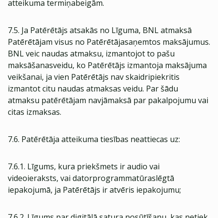
atteikuma termiņabeigām.
7.5. Ja Patērētājs atsakās no Līguma, BNL atmaksā
Patērētājam visus no Patērētājasaņemtos maksājumus.
BNL veic naudas atmaksu, izmantojot to pašu
maksāšanasveidu, ko Patērētājs izmantoja maksājuma
veikšanai, ja vien Patērētājs nav skaidripiekritis
izmantot citu naudas atmaksas veidu. Par šādu
atmaksu patērētājam navjāmaksā par pakalpojumu vai
citas izmaksas.
7.6. Patērētāja atteikuma tiesības neattiecas uz:
7.6.1. Līgums, kura priekšmets ir audio vai
videoieraksts, vai datorprogrammatūraslēgtā
iepakojumā, ja Patērētājs ir atvēris iepakojumu;
7.6.2. Līgums par digitālā satura nosūtīšanu, kas netiek