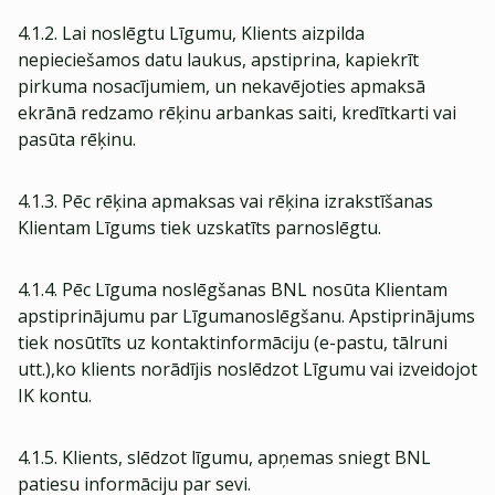
4.1.2. Lai noslēgtu Līgumu, Klients aizpilda
nepieciešamos datu laukus, apstiprina, kapiekrīt
pirkuma nosacījumiem, un nekavējoties apmaksā
ekrānā redzamo rēķinu arbankas saiti, kredītkarti vai
pasūta rēķinu.
4.1.3. Pēc rēķina apmaksas vai rēķina izrakstīšanas
Klientam Līgums tiek uzskatīts parnoslēgtu.
4.1.4. Pēc Līguma noslēgšanas BNL nosūta Klientam
apstiprinājumu par Līgumanoslēgšanu. Apstiprinājums
tiek nosūtīts uz kontaktinformāciju (e-pastu, tālruni
utt.),ko klients norādījis noslēdzot Līgumu vai izveidojot
IK kontu.
4.1.5. Klients, slēdzot līgumu, apņemas sniegt BNL
patiesu informāciju par sevi.