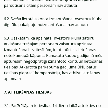
pārsūtīšana citām personām nav atļauta.
6.2. Sveša lietotāja konta izmantošana Investoru Kluba
digitālo pakalpojumuizmantošanai nav atļauta.
6.3. Uzskatām, ka apzināta Investoru kluba saturu
atklāšana trešajām personām vaisatura apzināta
izmantošana bez tiesībām, ir ļoti būtisks lietošanas
noteikumupārkāpums. Pamatotu šaubu gadījumā mēs
apturēsim negodprātīgi izmantoto kontuun lietošanas
tiesības. Atkārtota pārkāpuma gadījumā BNL patur
tiesības pieprasītkompensāciju, kas atbilst lietošanas
apjomam.
7. ATTEIKŠANAS TIESĪBAS
7.1. Patērētājam ir tiesības 14 dienu laikā atteikties no