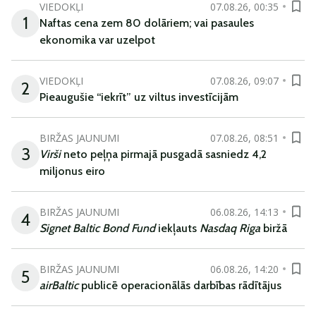
VIEDOKĻI
07.08.26, 00:35
1
Naftas cena zem 80 dolāriem; vai pasaules
ekonomika var uzelpot
VIEDOKĻI
07.08.26, 09:07
2
Pieaugušie “iekrīt” uz viltus investīcijām
BIRŽAS JAUNUMI
07.08.26, 08:51
3
Virši
neto peļņa pirmajā pusgadā sasniedz 4,2
miljonus eiro
BIRŽAS JAUNUMI
06.08.26, 14:13
4
Signet Baltic Bond Fund
iekļauts
Nasdaq Riga
biržā
BIRŽAS JAUNUMI
06.08.26, 14:20
5
airBaltic
publicē operacionālās darbības rādītājus