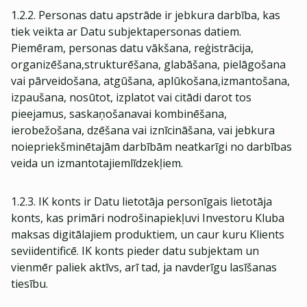
1.2.2. Personas datu apstrāde ir jebkura darbība, kas
tiek veikta ar Datu subjektapersonas datiem.
Piemēram, personas datu vākšana, reģistrācija,
organizēšana,strukturēšana, glabāšana, pielāgošana
vai pārveidošana, atgūšana, aplūkošana,izmantošana,
izpaušana, nosūtot, izplatot vai citādi darot tos
pieejamus, saskaņošanavai kombinēšana,
ierobežošana, dzēšana vai iznīcināšana, vai jebkura
noiepriekšminētajām darbībām neatkarīgi no darbības
veida un izmantotajiemlīdzekļiem.
1.2.3. IK konts ir Datu lietotāja personīgais lietotāja
konts, kas primāri nodrošinapiekļuvi Investoru Kluba
maksas digitālajiem produktiem, un caur kuru Klients
seviidentificē. IK konts pieder datu subjektam un
vienmēr paliek aktīvs, arī tad, ja navderīgu lasīšanas
tiesību.