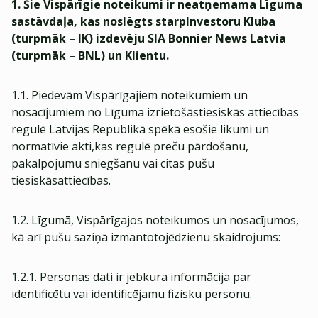
1. Šie Vispārīgie noteikumi ir neatņemama Līguma
sastāvdaļa, kas noslēgts starpInvestoru Kluba
(turpmāk – IK) izdevēju SIA Bonnier News Latvia
(turpmāk – BNL) un Klientu.
1.1. Piedevām Vispārīgajiem noteikumiem un
nosacījumiem no Līguma izrietošāstiesiskās attiecības
regulē Latvijas Republikā spēkā esošie likumi un
normatīvie akti,kas regulē preču pārdošanu,
pakalpojumu sniegšanu vai citas pušu
tiesiskāsattiecības.
1.2. Līgumā, Vispārīgajos noteikumos un nosacījumos,
kā arī pušu saziņā izmantotojēdzienu skaidrojums:
1.2.1. Personas dati ir jebkura informācija par
identificētu vai identificējamu fizisku personu.