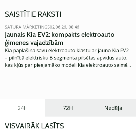
SAISTĪTIE RAKSTI
SATURA MĀRKETINGS
02.06.26, 08:46
Jaunais Kia EV2: kompakts elektroauto
ģimenes vajadzībām
Kia paplašina savu elektroauto klāstu ar jauno Kia EV2
– pilnībā elektrisku B segmenta pilsētas apvidus auto,
kas kļūs par pieejamāko modeli Kia elektroauto saimē
Eiropā. Modelis izstrādāts ar mērķi piedāvāt ģimenēm
praktisku un tehnoloģiski modernu automobili
ikdienas vajadzībām.
24H
72H
Nedēļa
VISVAIRĀK LASĪTS