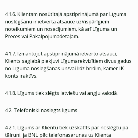
4.1.6. Klientam nosūtītajā apstiprinājumā par Līguma
noslēgšanu ir ietverta atsauce uzVispārīgiem
noteikumiem un nosacījumiem, kā arī Līguma un
Preces vai Pakalpojumadetaļām.
4.1.7. Izmantojot apstiprinājumā ietverto atsauci,
Klients saglabā piekļuvi Līgumarekvizītiem divus gadus
no Līguma noslēgšanas un/vai līdz brīdim, kamēr IK
konts iraktīvs.
4.1.8. Līgums tiek slēgts latviešu vai angļu valodā.
4.2. Telefoniski noslēgts līgums
4.2.1. Līgums ar Klientu tiek uzskatīts par noslēgtu pa
tālruni, ja BNL pēc telefonasarunas uz Klienta