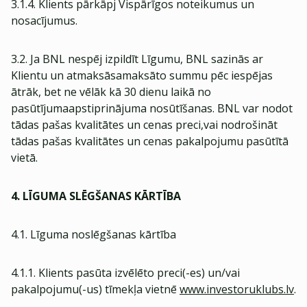
3.1.4. Klients pārkāpj Vispārīgos noteikumus un
nosacījumus.
3.2. Ja BNL nespēj izpildīt Līgumu, BNL sazinās ar
Klientu un atmaksāsamaksāto summu pēc iespējas
ātrāk, bet ne vēlāk kā 30 dienu laikā no
pasūtījumaapstiprinājuma nosūtīšanas. BNL var nodot
tādas pašas kvalitātes un cenas preci,vai nodrošināt
tādas pašas kvalitātes un cenas pakalpojumu pasūtītā
vietā.
4. LĪGUMA SLĒGŠANAS KĀRTĪBA
4.1. Līguma noslēgšanas kārtība
4.1.1. Klients pasūta izvēlēto preci(-es) un/vai
pakalpojumu(-us) tīmekļa vietnē
www.investoruklubs.lv
.