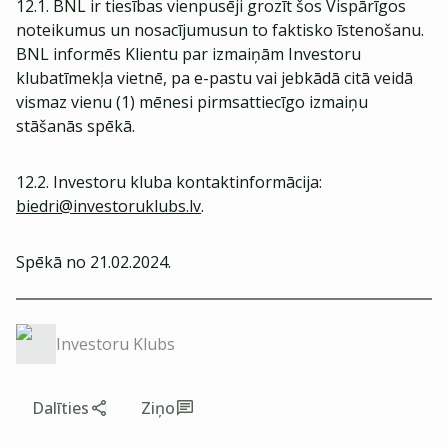
12.1. BNL ir tiesības vienpusēji grozīt šos Vispārīgos
noteikumus un nosacījumusun to faktisko īstenošanu.
BNL informēs Klientu par izmaiņām Investoru
klubatīmekļa vietnē, pa e-pastu vai jebkādā citā veidā
vismaz vienu (1) mēnesi pirmsattiecīgo izmaiņu
stāšanās spēkā.
12.2. Investoru kluba kontaktinformācija:
biedri@investoruklubs.lv
.
Spēkā no 21.02.2024.
Investoru Klubs
Dalīties
Ziņo