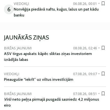
VIEDOKĻI
06.08.26, 00:01
6
Norvēģija piedāvā naftu, kuģus, lašus un pat kādu
banku
JAUNĀKĀS ZIŅAS
BIRŽAS JAUNUMI
08.08.26, 02:46
ASV tirgus apskats: kāpēc sliktas ziņas investoriem
izrādījās labas
VIEDOKĻI
07.08.26, 09:07
Pieaugušie “iekrīt” uz viltus investīcijām
BIRŽAS JAUNUMI
07.08.26, 08:51
Virši
neto peļņa pirmajā pusgadā sasniedz 4,2 miljonus
eiro