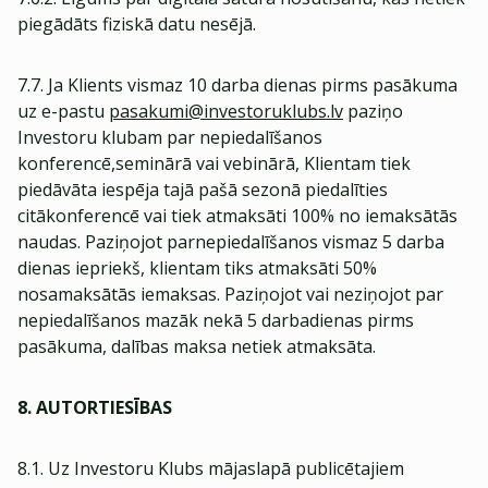
piegādāts fiziskā datu nesējā.
7.7. Ja Klients vismaz 10 darba dienas pirms pasākuma
uz e-pastu
pasakumi@investoruklubs.lv
paziņo
Investoru klubam par nepiedalīšanos
konferencē,seminārā vai vebinārā, Klientam tiek
piedāvāta iespēja tajā pašā sezonā piedalīties
citākonferencē vai tiek atmaksāti 100% no iemaksātās
naudas. Paziņojot parnepiedalīšanos vismaz 5 darba
dienas iepriekš, klientam tiks atmaksāti 50%
nosamaksātās iemaksas. Paziņojot vai neziņojot par
nepiedalīšanos mazāk nekā 5 darbadienas pirms
pasākuma, dalības maksa netiek atmaksāta.
8. AUTORTIESĪBAS
8.1. Uz Investoru Klubs mājaslapā publicētajiem