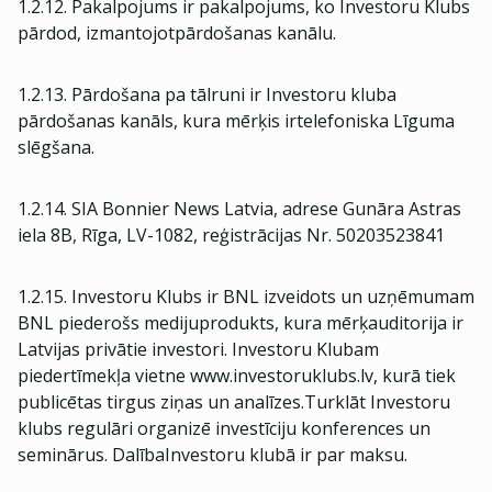
1.2.12. Pakalpojums ir pakalpojums, ko Investoru Klubs
pārdod, izmantojotpārdošanas kanālu.
1.2.13. Pārdošana pa tālruni ir Investoru kluba
pārdošanas kanāls, kura mērķis irtelefoniska Līguma
slēgšana.
1.2.14. SIA Bonnier News Latvia, adrese Gunāra Astras
iela 8B, Rīga, LV-1082, reģistrācijas Nr. 50203523841
1.2.15. Investoru Klubs ir BNL izveidots un uzņēmumam
BNL piederošs medijuprodukts, kura mērķauditorija ir
Latvijas privātie investori. Investoru Klubam
piedertīmekļa vietne www.investoruklubs.lv, kurā tiek
publicētas tirgus ziņas un analīzes.Turklāt Investoru
klubs regulāri organizē investīciju konferences un
seminārus. DalībaInvestoru klubā ir par maksu.