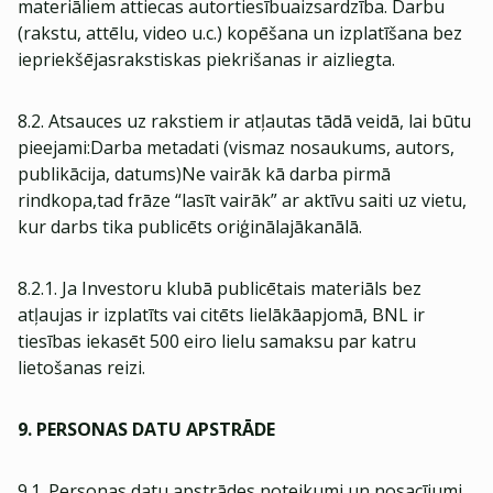
materiāliem attiecas autortiesībuaizsardzība. Darbu
(rakstu, attēlu, video u.c.) kopēšana un izplatīšana bez
iepriekšējasrakstiskas piekrišanas ir aizliegta.
8.2. Atsauces uz rakstiem ir atļautas tādā veidā, lai būtu
pieejami:Darba metadati (vismaz nosaukums, autors,
publikācija, datums)Ne vairāk kā darba pirmā
rindkopa,tad frāze “lasīt vairāk” ar aktīvu saiti uz vietu,
kur darbs tika publicēts oriģinālajākanālā.
8.2.1. Ja Investoru klubā publicētais materiāls bez
atļaujas ir izplatīts vai citēts lielākāapjomā, BNL ir
tiesības iekasēt 500 eiro lielu samaksu par katru
lietošanas reizi.
9. PERSONAS DATU APSTRĀDE
9.1. Personas datu apstrādes noteikumi un nosacījumi