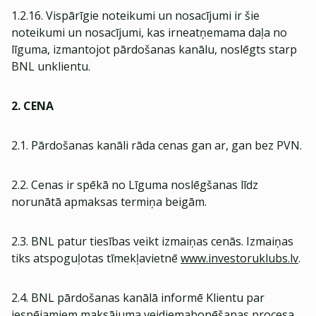
1.2.16. Vispārīgie noteikumi un nosacījumi ir šie
noteikumi un nosacījumi, kas irneatņemama daļa no
līguma, izmantojot pārdošanas kanālu, noslēgts starp
BNL unklientu.
2. CENA
2.1. Pārdošanas kanāli rāda cenas gan ar, gan bez PVN.
2.2. Cenas ir spēkā no Līguma noslēgšanas līdz
norunātā apmaksas termiņa beigām.
2.3. BNL patur tiesības veikt izmaiņas cenās. Izmaiņas
tiks atspoguļotas tīmekļavietnē
www.investoruklubs.lv
.
2.4. BNL pārdošanas kanālā informē Klientu par
iespējamiem maksājuma veidiemabonēšanas procesa