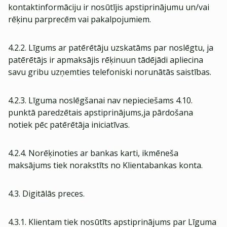
kontaktinformāciju ir nosūtījis apstiprinājumu un/vai
rēķinu parprecēm vai pakalpojumiem.
4.2.2. Līgums ar patērētāju uzskatāms par noslēgtu, ja
patērētājs ir apmaksājis rēķinuun tādējādi apliecina
savu gribu uzņemties telefoniski norunātās saistības.
4.2.3. Līguma noslēgšanai nav nepieciešams 4.10.
punktā paredzētais apstiprinājums,ja pārdošana
notiek pēc patērētāja iniciatīvas.
4.2.4. Norēķinoties ar bankas karti, ikmēneša
maksājums tiek norakstīts no Klientabankas konta.
4.3. Digitālās preces.
4.3.1. Klientam tiek nosūtīts apstiprinājums par Līguma