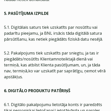
5. PASŪTĪJUMA IZPILDE
5.1. Digitālais saturs tiek uzskatīts par nosūtītu vai
padarītu pieejamu, ja BNL irsācis tāda digitālā satura
pārsūtīšanu, kas netiek piegādāts fiziskā datu nesējā.
5.2. Pakalpojums tiek uzskatīts par sniegtu, ja tas ir
piegādāts/nosūtīts Klientamnoteiktajā dienā vai
termiņā, kas atbilst Klienta pasūtījumam, un, ja tāda
nav, termiņā,ko var uzskatīt par saprātīgu, ņemot vērā
apstākļus.
6. DIGITĀLO PRODUKTU PATĒRIŅŠ
6.1. Digitālo pakalpojumu lietotāja konts ir paredzēts
tikai personiskai lietošanai.Lietotājvārda un paroles