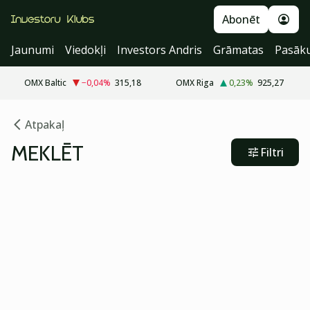
Abonēt
Jaunumi
Viedokļi
Investors Andris
Grāmatas
Pasāk
OMX Baltic
−0,04
%
315,18
OMX Riga
0,23
%
925,27
Atpakaļ
MEKLĒT
Filtri