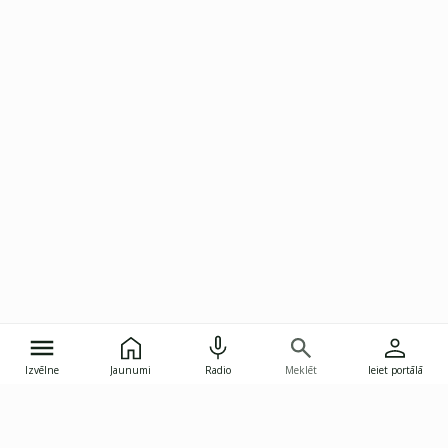
Izvēlne
Jaunumi
Radio
Meklēt
Ieiet portālā