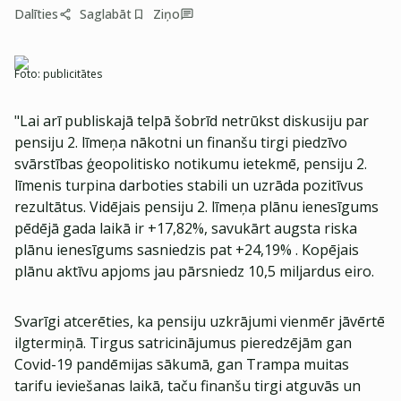
Dalīties
Saglabāt
Ziņo
Foto:
publicitātes
"Lai arī publiskajā telpā šobrīd netrūkst diskusiju par
pensiju 2. līmeņa nākotni un finanšu tirgi piedzīvo
svārstības ģeopolitisko notikumu ietekmē, pensiju 2.
līmenis turpina darboties stabili un uzrāda pozitīvus
rezultātus. Vidējais pensiju 2. līmeņa plānu ienesīgums
pēdējā gada laikā ir +17,82%, savukārt augsta riska
plānu ienesīgums sasniedzis pat +24,19% . Kopējais
plānu aktīvu apjoms jau pārsniedz 10,5 miljardus eiro.
Svarīgi atcerēties, ka pensiju uzkrājumi vienmēr jāvērtē
ilgtermiņā. Tirgus satricinājumus pieredzējām gan
Covid-19 pandēmijas sākumā, gan Trampa muitas
tarifu ieviešanas laikā, taču finanšu tirgi atguvās un