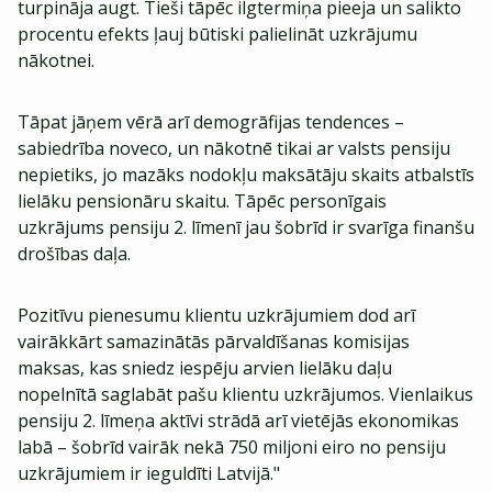
turpināja augt. Tieši tāpēc ilgtermiņa pieeja un salikto
procentu efekts ļauj būtiski palielināt uzkrājumu
nākotnei.
Tāpat jāņem vērā arī demogrāfijas tendences –
sabiedrība noveco, un nākotnē tikai ar valsts pensiju
nepietiks, jo mazāks nodokļu maksātāju skaits atbalstīs
lielāku pensionāru skaitu. Tāpēc personīgais
uzkrājums pensiju 2. līmenī jau šobrīd ir svarīga finanšu
drošības daļa.
Pozitīvu pienesumu klientu uzkrājumiem dod arī
vairākkārt samazinātās pārvaldīšanas komisijas
maksas, kas sniedz iespēju arvien lielāku daļu
nopelnītā saglabāt pašu klientu uzkrājumos. Vienlaikus
pensiju 2. līmeņa aktīvi strādā arī vietējās ekonomikas
labā – šobrīd vairāk nekā 750 miljoni eiro no pensiju
uzkrājumiem ir ieguldīti Latvijā."