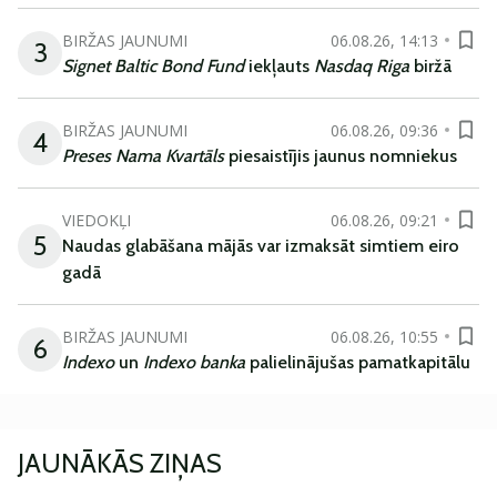
BIRŽAS JAUNUMI
06.08.26, 14:13
3
Signet Baltic Bond Fund
iekļauts
Nasdaq Riga
biržā
BIRŽAS JAUNUMI
06.08.26, 09:36
4
Preses Nama Kvartāls
piesaistījis jaunus nomniekus
VIEDOKĻI
06.08.26, 09:21
5
Naudas glabāšana mājās var izmaksāt simtiem eiro
gadā
BIRŽAS JAUNUMI
06.08.26, 10:55
6
Indexo
un
Indexo banka
palielinājušas pamatkapitālu
JAUNĀKĀS ZIŅAS