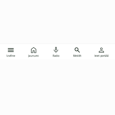
Izvēlne
Jaunumi
Radio
Meklēt
Ieiet portālā
Gunāra Astras iela 8B, Rīga, LV-1082
janis.skupelis@investoruklubs.lv
Abonē
Abonē jaunumus