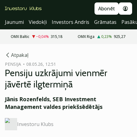
Abonēt
Jaunumi
Viedokļi
Investors Andris
Grāmatas
Pasāk
OMX Baltic
−0,04
%
315,18
OMX Riga
0,23
%
925,27
cebook
cebook
Atpakaļ
Twitter)
Twitter)
PENSIJA
08.05.26, 12:51
Pensiju uzkrājumi vienmēr
kedIn
kedIn
jāvērtē ilgtermiņā
ail
ail
Jānis Rozenfelds,
SEB Investment
k
k
Management valdes priekšsēdētājs
Investoru Klubs