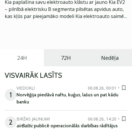
Kia paplašina savu elektroauto klāstu ar jauno Kia EV2
– pilnībā elektrisku B segmenta pilsētas apvidus auto,
kas kļūs par pieejamāko modeli Kia elektroauto saimē
Eiropā. Modelis izstrādāts ar mērķi piedāvāt ģimenēm
praktisku un tehnoloģiski modernu automobili
ikdienas vajadzībām.
24H
72H
Nedēļa
VISVAIRĀK LASĪTS
VIEDOKĻI
06.08.26, 00:01
1
Norvēģija piedāvā naftu, kuģus, lašus un pat kādu
banku
BIRŽAS JAUNUMI
06.08.26, 14:20
2
airBaltic
publicē operacionālās darbības rādītājus