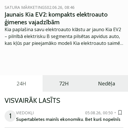
SATURA MĀRKETINGS
02.06.26, 08:46
Jaunais Kia EV2: kompakts elektroauto
ģimenes vajadzībām
Kia paplašina savu elektroauto klāstu ar jauno Kia EV2
– pilnībā elektrisku B segmenta pilsētas apvidus auto,
kas kļūs par pieejamāko modeli Kia elektroauto saimē
Eiropā. Modelis izstrādāts ar mērķi piedāvāt ģimenēm
praktisku un tehnoloģiski modernu automobili
ikdienas vajadzībām.
24H
72H
Nedēļa
VISVAIRĀK LASĪTS
VIEDOKĻI
05.08.26, 00:50
1
Supertabletes mainīs ekonomiku. Bet kurš nopelnīs