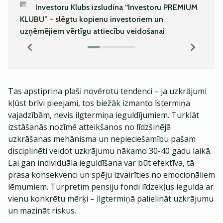
Investoru Klubs izsludina “Investoru PREMIUM
Kā es 
KLUBU” - slēgtu kopienu investoriem un
bīsta
uzņēmējiem vērtīgu attiecību veidošanai
Tas apstiprina plaši novērotu tendenci – ja uzkrājumi
kļūst brīvi pieejami, tos biežāk izmanto īstermiņa
vajadzībām, nevis ilgtermiņa ieguldījumiem. Turklāt
izstāšanās nozīmē atteikšanos no līdzšinējā
uzkrāšanas mehānisma un nepieciešamību pašam
disciplinēti veidot uzkrājumu nākamo 30-40 gadu laikā.
Lai gan individuāla ieguldīšana var būt efektīva, tā
prasa konsekvenci un spēju izvairīties no emocionāliem
lēmumiem. Turpretim pensiju fondi līdzekļus iegulda ar
vienu konkrētu mērķi – ilgtermiņā palielināt uzkrājumu
un mazināt riskus.