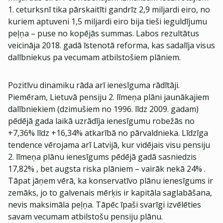
1. ceturksnī tika pārskaitīti gandrīz 2,9 miljardi eiro, no
kuriem aptuveni 1,5 miljardi eiro bija tieši ieguldījumu
peļņa – puse no kopējās summas. Labos rezultātus
veicināja 2018. gadā īstenotā reforma, kas sadalīja visus
dalībniekus pa vecumam atbilstošiem plāniem.
Pozitīvu dinamiku rāda arī ienesīguma rādītāji.
Piemēram, Lietuvā pensiju 2. līmeņa plāni jaunākajiem
dalībniekiem (dzimušiem no 1996. līdz 2009. gadam)
pēdējā gada laikā uzrādīja ienesīgumu robežās no
+7,36% līdz +16,34% atkarībā no pārvaldnieka. Līdzīga
tendence vērojama arī Latvijā, kur vidējais visu pensiju
2. līmeņa plānu ienesīgums pēdējā gadā sasniedzis
17,82% , bet augsta riska plāniem – vairāk nekā 24% .
Tāpat jāņem vērā, ka konservatīvo plānu ienesīgums ir
zemāks, jo to galvenais mērķis ir kapitāla saglabāšana,
nevis maksimāla peļņa. Tāpēc īpaši svarīgi izvēlēties
savam vecumam atbilstošu pensiju plānu.