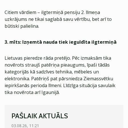
Citiem vārdiem – ilgtermiņā pensiju 2. līmeņa
uzkrājums ne tikai saglabā savu vērtību, bet arī to
būtiski palielina.
3. mīts: Izņemtā nauda tiek ieguldīta ilgtermiņā
Lietuvas pieredze rāda pretējo. Pēc izmaksām tika
novērots straujš patēriņa pieaugums, īpaši tādās
kategorijās kā sadzīves tehnika, mēbeles un
elektronika. Patēriņš pat pārsniedza Ziemassvētku
iepirkšanās perioda līmeni. Līdzīga situācija savulaik
tika novērota arī Igaunijā.
PAŠLAIK AKTUĀLS
03.08.26, 11:21
03.08.