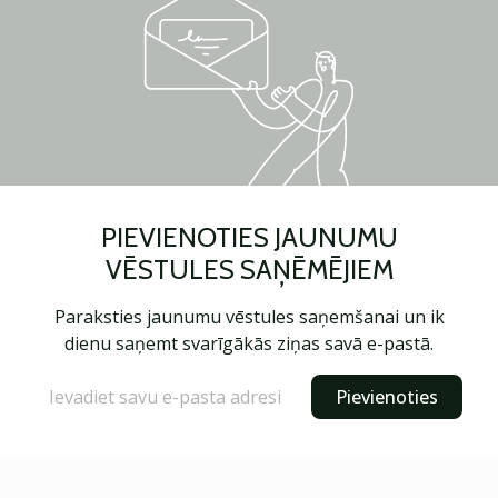
PIEVIENOTIES JAUNUMU
VĒSTULES SAŅĒMĒJIEM
Paraksties jaunumu vēstules saņemšanai un ik
dienu saņemt svarīgākās ziņas savā e-pastā.
Pievienoties