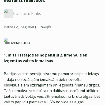
neatbilst realitātei.
Investoru Klubs
Dalīties
Saglabāt
Ziņo
Foto:
Kristaps Liepa
1.
mīts: Izstājoties no pensiju 2. līmeņa, tiek
izņemtas valsts iemaksas
Baltijas valstīs pensiju sistēmu pamatprincips ir līdzīgs
– daļa no sociālajām iemaksām tiek novirzīta
individuālajam uzkrājumam un ieguldīta finanšu tirgos.
Taču iemaksu struktūra un dalības nosacījumi atšķiras.
Lietuvā iedzīvotājs veic 3% iemaksu no bruto algas, bet
valsts papildu piemaksā 1,5% no vidējās algas.