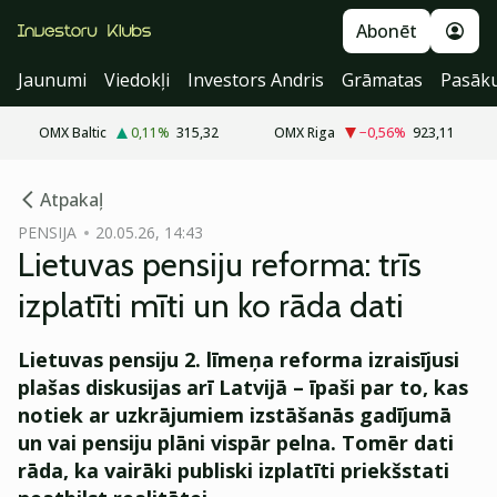
Abonēt
Jaunumi
Viedokļi
Investors Andris
Grāmatas
Pasāk
OMX Baltic
0,11
%
315,32
OMX Riga
−0,56
%
923,11
cebook
cebook
Atpakaļ
Twitter)
Twitter)
PENSIJA
20.05.26, 14:43
Lietuvas pensiju reforma: trīs
kedIn
kedIn
izplatīti mīti un ko rāda dati
ail
ail
Lietuvas pensiju 2. līmeņa reforma izraisījusi
k
k
plašas diskusijas arī Latvijā – īpaši par to, kas
notiek ar uzkrājumiem izstāšanās gadījumā
un vai pensiju plāni vispār pelna. Tomēr dati
rāda, ka vairāki publiski izplatīti priekšstati