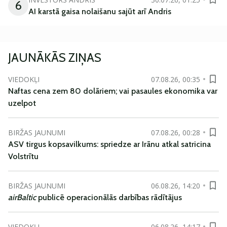
6
AI karstā gaisa nolaišanu sajūt arī Andris
JAUNĀKĀS ZIŅAS
VIEDOKĻI
07.08.26, 00:35
Naftas cena zem 80 dolāriem; vai pasaules ekonomika var
uzelpot
BIRŽAS JAUNUMI
07.08.26, 00:28
ASV tirgus kopsavilkums: spriedze ar Irānu atkal satricina
Volstrītu
BIRŽAS JAUNUMI
06.08.26, 14:20
airBaltic
publicē operacionālās darbības rādītājus
VIEDOKĻI
06.08.26, 14:17