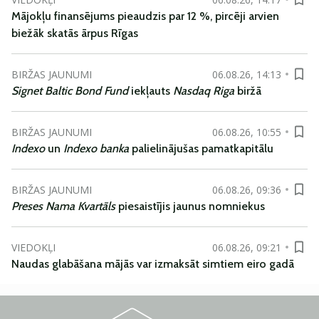
Mājokļu finansējums pieaudzis par 12 %, pircēji arvien
biežāk skatās ārpus Rīgas
BIRŽAS JAUNUMI
06.08.26, 14:13
Signet Baltic Bond Fund
iekļauts
Nasdaq Riga
biržā
BIRŽAS JAUNUMI
06.08.26, 10:55
Indexo
un
Indexo banka
palielinājušas pamatkapitālu
BIRŽAS JAUNUMI
06.08.26, 09:36
Preses Nama Kvartāls
piesaistījis jaunus nomniekus
VIEDOKĻI
06.08.26, 09:21
Naudas glabāšana mājās var izmaksāt simtiem eiro gadā