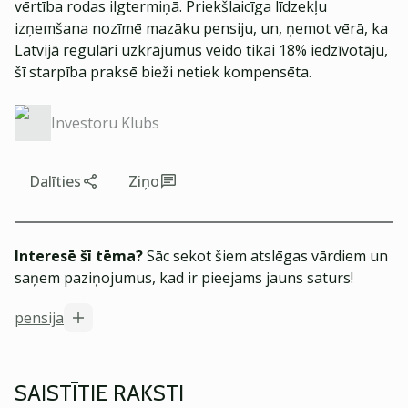
vērtība rodas ilgtermiņā. Priekšlaicīga līdzekļu
izņemšana nozīmē mazāku pensiju, un, ņemot vērā, ka
Latvijā regulāri uzkrājumus veido tikai 18% iedzīvotāju,
šī starpība praksē bieži netiek kompensēta.
Investoru Klubs
Dalīties
Ziņo
Interesē šī tēma?
Sāc sekot šiem atslēgas vārdiem un
saņem paziņojumus, kad ir pieejams jauns saturs!
pensija
SAISTĪTIE RAKSTI