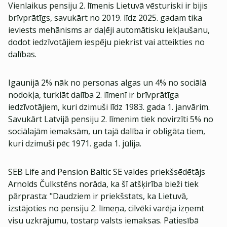
Vienlaikus pensiju 2. līmenis Lietuvā vēsturiski ir bijis
brīvprātīgs, savukārt no 2019. līdz 2025. gadam tika
ieviests mehānisms ar daļēji automātisku iekļaušanu,
dodot iedzīvotājiem iespēju piekrist vai atteikties no
dalības.
Igaunijā 2% nāk no personas algas un 4% no sociālā
nodokļa, turklāt dalība 2. līmenī ir brīvprātīga
iedzīvotājiem, kuri dzimuši līdz 1983. gada 1. janvārim.
Savukārt Latvijā pensiju 2. līmenim tiek novirzīti 5% no
sociālajām iemaksām, un tajā dalība ir obligāta tiem,
kuri dzimuši pēc 1971. gada 1. jūlija.
SEB Life and Pension Baltic SE valdes priekšsēdētājs
Arnolds Čulkstēns norāda, ka šī atšķirība bieži tiek
pārprasta: "Daudziem ir priekšstats, ka Lietuvā,
izstājoties no pensiju 2. līmeņa, cilvēki varēja izņemt
visu uzkrājumu, tostarp valsts iemaksas. Patiesībā