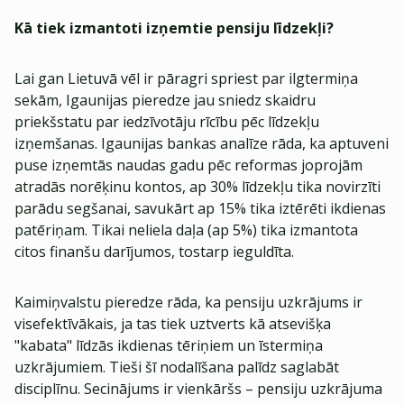
Kā tiek izmantoti izņemtie pensiju līdzekļi?
Lai gan Lietuvā vēl ir pāragri spriest par ilgtermiņa
sekām, Igaunijas pieredze jau sniedz skaidru
priekšstatu par iedzīvotāju rīcību pēc līdzekļu
izņemšanas. Igaunijas bankas analīze rāda, ka aptuveni
puse izņemtās naudas gadu pēc reformas joprojām
atradās norēķinu kontos, ap 30% līdzekļu tika novirzīti
parādu segšanai, savukārt ap 15% tika iztērēti ikdienas
patēriņam. Tikai neliela daļa (ap 5%) tika izmantota
citos finanšu darījumos, tostarp ieguldīta.
Kaimiņvalstu pieredze rāda, ka pensiju uzkrājums ir
visefektīvākais, ja tas tiek uztverts kā atsevišķa
"kabata" līdzās ikdienas tēriņiem un īstermiņa
uzkrājumiem. Tieši šī nodalīšana palīdz saglabāt
disciplīnu. Secinājums ir vienkāršs – pensiju uzkrājuma