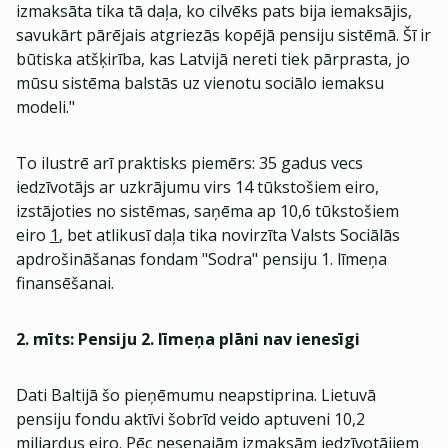
izmaksāta tika tā daļa, ko cilvēks pats bija iemaksājis,
savukārt pārējais atgriezās kopējā pensiju sistēmā. Šī ir
būtiska atšķirība, kas Latvijā nereti tiek pārprasta, jo
mūsu sistēma balstās uz vienotu sociālo iemaksu
modeli."
To ilustrē arī praktisks piemērs: 35 gadus vecs
iedzīvotājs ar uzkrājumu virs 14 tūkstošiem eiro,
izstājoties no sistēmas, saņēma ap 10,6 tūkstošiem
eiro
1
, bet atlikusī daļa tika novirzīta Valsts Sociālās
apdrošināšanas fondam "Sodra" pensiju 1. līmeņa
finansēšanai.
2.
mīts: Pensiju 2. līmeņa plāni nav ienesīgi
Dati Baltijā šo pieņēmumu neapstiprina. Lietuvā
pensiju fondu aktīvi šobrīd veido aptuveni 10,2
miljardus eiro. Pēc nesenajām izmaksām iedzīvotājiem