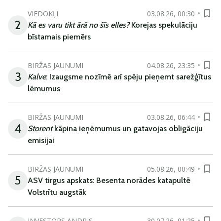
VIEDOKĻI
03.08.26, 00:30
2
Kā es varu tikt ārā no šīs elles?
Korejas spekulāciju
bīstamais piemērs
BIRŽAS JAUNUMI
04.08.26, 23:35
3
Kalve
: Izaugsme nozīmē arī spēju pieņemt sarežģītus
lēmumus
BIRŽAS JAUNUMI
03.08.26, 06:44
4
Storent
kāpina ieņēmumus un gatavojas obligāciju
emisijai
BIRŽAS JAUNUMI
05.08.26, 00:49
5
ASV tirgus apskats: Besenta norādes katapultē
Volstrītu augstāk
INVESTORS ANDRIS
30.07.26, 01:25