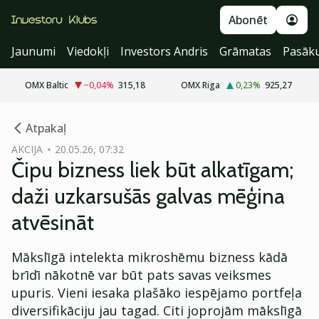
Abonēt
Jaunumi
Viedokļi
Investors Andris
Grāmatas
Pasāk
OMX Baltic
−0,04
%
315,18
OMX Riga
0,23
%
925,27
cebook
Atpakaļ
Twitter)
AKCIJA
20.05.26, 07:32
Čipu bizness liek būt alkatīgam;
kedIn
daži uzkarsušās galvas mēģina
ail
atvēsināt
k
Mākslīgā intelekta mikroshēmu bizness kādā
brīdī nākotnē var būt pats savas veiksmes
upuris. Vieni iesaka plašāko iespējamo portfeļa
diversifikāciju jau tagad. Citi joprojām mākslīgā