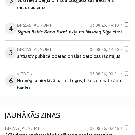
3
Virši
neto peļņa pirmajā pusgadā sasniedz 4,2
miljonus eiro
BIRŽAS JAUNUMI
06.08.26, 14:13
4
Signet Baltic Bond Fund
iekļauts
Nasdaq Riga
biržā
BIRŽAS JAUNUMI
06.08.26, 14:20
5
airBaltic
publicē operacionālās darbības rādītājus
VIEDOKĻI
06.08.26, 00:01
6
Norvēģija piedāvā naftu, kuģus, lašus un pat kādu
banku
JAUNĀKĀS ZIŅAS
BIRŽAS JAUNUMI
08.08.26, 02:46