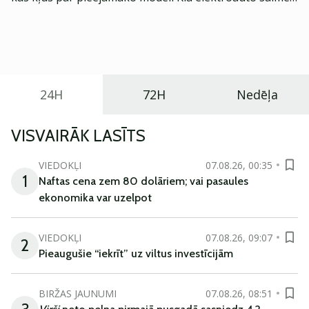
Eiropā. Modelis izstrādāts ar mērķi piedāvāt ģimenēm
praktisku un tehnoloģiski modernu automobili
ikdienas vajadzībām.
24H
72H
Nedēļa
VISVAIRĀK LASĪTS
VIEDOKĻI
07.08.26, 00:35
1
Naftas cena zem 80 dolāriem; vai pasaules
ekonomika var uzelpot
VIEDOKĻI
07.08.26, 09:07
2
Pieaugušie “iekrīt” uz viltus investīcijām
BIRŽAS JAUNUMI
07.08.26, 08:51