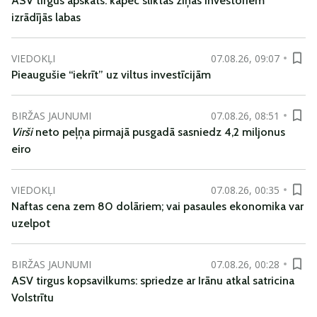
ASV tirgus apskats: kāpēc sliktas ziņas investoriem
izrādījās labas
VIEDOKĻI
07.08.26, 09:07
Pieaugušie “iekrīt” uz viltus investīcijām
BIRŽAS JAUNUMI
07.08.26, 08:51
Virši
neto peļņa pirmajā pusgadā sasniedz 4,2 miljonus
eiro
VIEDOKĻI
07.08.26, 00:35
Naftas cena zem 80 dolāriem; vai pasaules ekonomika var
uzelpot
BIRŽAS JAUNUMI
07.08.26, 00:28
ASV tirgus kopsavilkums: spriedze ar Irānu atkal satricina
Volstrītu