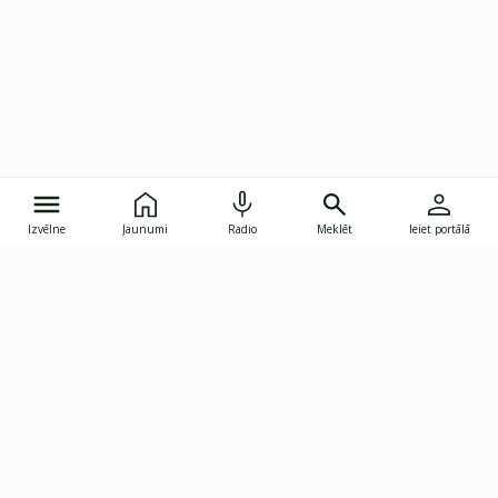
Izvēlne
Jaunumi
Radio
Meklēt
Ieiet portālā
Gunāra Astras iela 8B, Rīga, LV-1082
janis.skupelis@investoruklubs.lv
Abonē
Abonē jaunumus