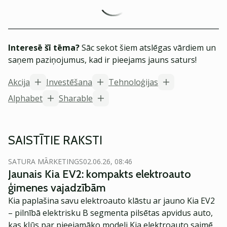
Interesē šī tēma?
Sāc sekot šiem atslēgas vārdiem un
saņem paziņojumus, kad ir pieejams jauns saturs!
Akcija
Investēšana
Tehnoloģijas
Alphabet
Sharable
SAISTĪTIE RAKSTI
SATURA MĀRKETINGS
02.06.26, 08:46
Jaunais Kia EV2: kompakts elektroauto
ģimenes vajadzībām
Kia paplašina savu elektroauto klāstu ar jauno Kia EV2
– pilnībā elektrisku B segmenta pilsētas apvidus auto,
kas kļūs par pieejamāko modeli Kia elektroauto saimē