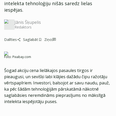
intelekta tehnoloģiju nišās saredz lielas
iespējas.
Jānis Šķupelis
Redaktors
Dalīties
Saglabāt
Ziņo
Foto:
Pixabay.com
Šogad akciju cena lielākajos pasaules tirgos ir
pieaugusi, un sevišķi labi klājies dažādu čipu ražotāju
vērtspapīriem. Investori, balsojot ar savu naudu, pauž,
ka pēc šādām tehnoloģijām pārskatāmā nākotnē
saglabāsies neremdināms pieprasījums no mākslīgā
intelekta iespējotāju puses.