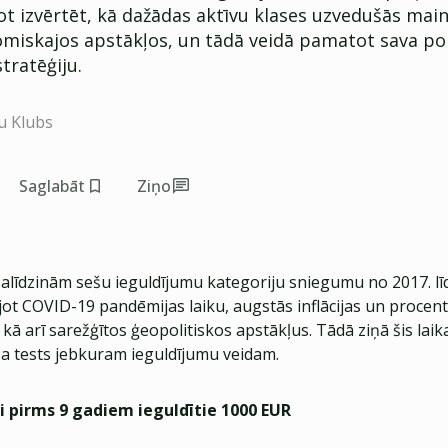
jot izvērtēt, kā dažādas aktīvu klases uzvedušās mai
iskajos apstākļos, un tādā veidā pamatot sava por
tratēģiju.
u Klubs
Saglabāt
Ziņo
salīdzinām sešu ieguldījumu kategoriju sniegumu no 2017. lī
ot COVID-19 pandēmijas laiku, augstās inflācijas un procent
kā arī sarežģītos ģeopolitiskos apstākļus. Tādā ziņā šis laika
esa tests jebkuram ieguldījumu veidam.
i pirms 9 gadiem ieguldītie 1000 EUR