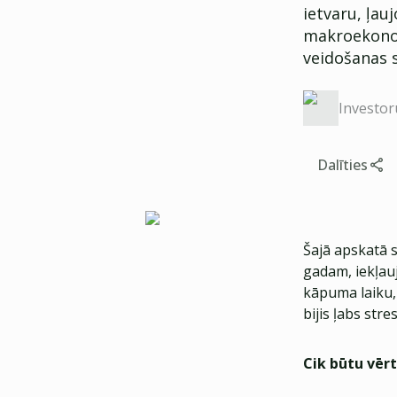
ietvaru, ļau
makroekonom
veidošanas s
Investor
Dalīties
Šajā apskatā 
gadam, iekļauj
kāpuma laiku, 
bijis ļabs str
Cik būtu vērt