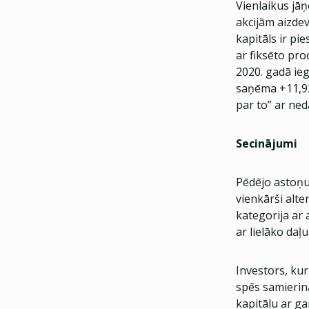
Vienlaikus jā
akcijām aizdev
kapitāls ir pi
ar fiksēto pr
2020. gadā ieg
saņēma +11,92
par to” ar ne
Secinājumi
Pēdējo astoņu
vienkārši alte
kategorija ar a
ar lielāko daļ
Investors, kur
spēs samierinā
kapitālu ar ga