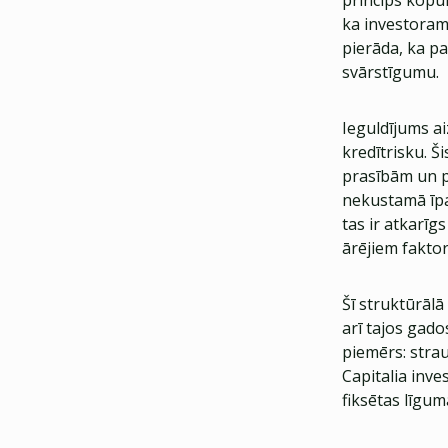
princips kopumā
ka investoram 
pierāda, ka pa
svārstīgumu.
Ieguldījums 
kredītrisku. 
prasībām un po
nekustamā īpa
tas ir atkarīg
ārējiem fakto
Šī struktūrāl
arī tajos gado
piemērs: strau
Capitalia inve
fiksētas līgum