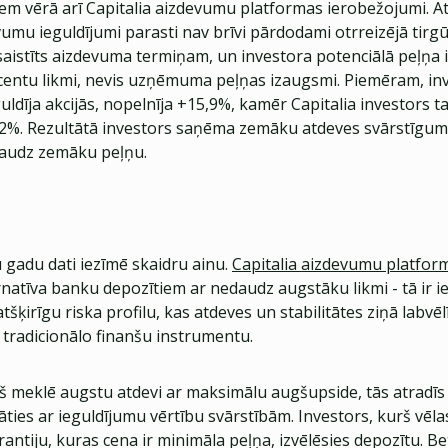
ņem vērā arī Capitalia aizdevumu platformas ierobežojumi. At
umu ieguldījumi parasti nav brīvi pārdodami otrreizējā tirgū
esaistīts aizdevuma termiņam, un investora potenciālā peļņa 
ocentu likmi, nevis uzņēmuma peļņas izaugsmi. Piemēram, inv
uldīja akcijās, nopelnīja +15,9%, kamēr Capitalia investors t
%. Rezultātā investors saņēma zemāku atdeves svārstīgum
daudz zemāku peļņu.
 gadu dati iezīmē skaidru ainu.
Capitalia aizdevumu platfor
rnatīva banku depozītiem ar nedaudz augstāku likmi - tā ir 
tšķirīgu riska profilu, kas atdeves un stabilitātes ziņā labvēl
u tradicionālo finanšu instrumentu.
š meklē augstu atdevi ar maksimālu augšupside, tās atradīs a
ties ar ieguldījumu vērtību svārstībām. Investors, kurš vēla
rantiju, kuras cena ir minimāla peļņa, izvēlēsies depozītu. Be