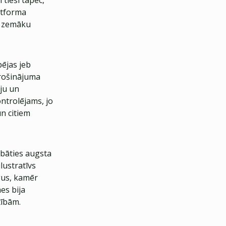
 tieši tāpēc,
atforma
li zemāku
ējas jeb
drošinājuma
iju un
ntrolējams, jo
un citiem
abāties augsta
lustratīvs
rgus, kamēr
es bija
tībām.