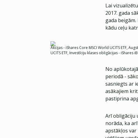
Lai vizualizē
2017. gada sā
gada beigām. R
kādu ceļu katr
Akcijas - iShares Core MSCI World UCITS ETF, Aug
UCITS ETF, Investīciju klases obligācijas - iShar
No aplūkotajā
periodā - sāko
sasniegts ar i
asākajiem krit
pastiprina apga
Arī obligāciju
norāda, ka ar
apstākļos var