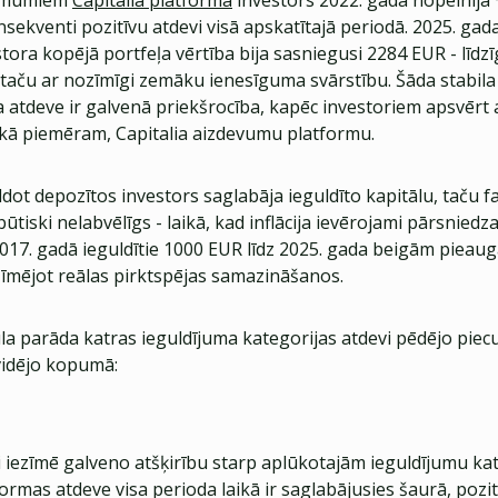
ņēmumiem
Capitalia platformā
investors 2022. gadā nopelnīja
sekventi pozitīvu atdevi visā apskatītajā periodā. 2025. gad
stora kopējā portfeļa vērtība bija sasniegusi 2284 EUR - līdzī
- taču ar nozīmīgi zemāku ienesīguma svārstību. Šāda stabila
atdeve ir galvenā priekšrocība, kapēc investoriem apsvērt 
 kā piemēram, Capitalia aizdevumu platformu.
ldot depozītos investors saglabāja ieguldīto kapitālu, taču f
 būtiski nelabvēlīgs - laikā, kad inflācija ievērojami pārsniedz
17. gadā ieguldītie 1000 EUR līdz 2025. gada beigām pieauga 
īmējot reālas pirktspējas samazināšanos.
la parāda katras ieguldījuma kategorijas atdevi pēdējo piec
idējo kopumā:
i iezīmē galveno atšķirību starp aplūkotajām ieguldījumu ka
formas atdeve visa perioda laikā ir saglabājusies šaurā, pozi