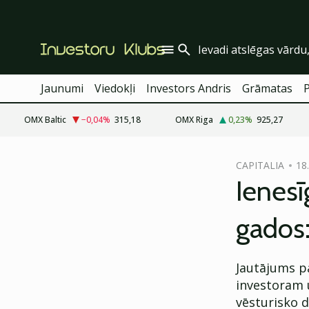
Jaunumi
Viedokļi
Investors Andris
Grāmatas
OMX Baltic
−0,04
%
315,18
OMX Riga
0,23
%
925,27
cebook
cebook
CAPITALIA
18
Twitter)
Twitter)
Ienesī
kedIn
kedIn
gados:
ail
ail
k
k
Jautājums pa
investoram 
vēsturisko 