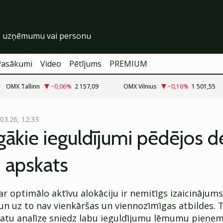
Pasākumi
Video
Pētījums
PREMIUM
OMX Tallinn
−0,06
%
2 157,09
OMX Vilnius
−0,16
%
1 501,55
.03.26, 12:33
gākie ieguldījumi pēdējos 
 apskats
r optimālo aktīvu alokāciju ir nemitīgs izaicinājum
un uz to nav vienkāršas un viennozīmīgas atbildes.
datu analīze sniedz labu ieguldījumu lēmumu pieņe