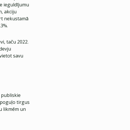
ie ieguldījumu
, akciju
ārt nekustamā
,3%.
i, taču 2022.
devju
zvietot savu
 publiskie
spoguļo tirgus
tu likmēm un