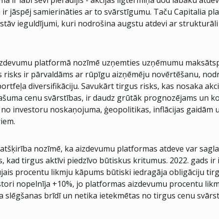
 ir labi sevi pierādījis - akcijas ilgtermiņā dod labāku atdevi
ir jāspēj samierināties ar to svārstīgumu. Taču Capitalia pl
stāv ieguldījumi, kuri nodrošina augstu atdevi ar strukturā
aizdevumu platformā nozīmē uzņemties uzņēmumu maksātsp
Šis risks ir pārvaldāms ar rūpīgu aizņēmēju novērtēšanu, no
rtfeļa diversifikāciju. Savukārt tirgus risks, kas nosaka akc
šuma cenu svārstības, ir daudz grūtāk prognozējams un ko
s no investoru noskaņojuma, ģeopolitikas, inflācijas gaidām 
riem.
ā atšķirība nozīmē, ka aizdevumu platformas atdeve var sagl
s, kad tirgus aktīvi piedzīvo būtiskus kritumus. 2022. gads ir i
jais procentu likmju kāpums būtiski iedragāja obligāciju ti
stori nopelnīja +10%, jo platformas aizdevumu procentu likm
a slēgšanas brīdī un netika ietekmētas no tirgus cenu svārs