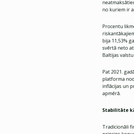
neatmaksātiem 
no kuriem ir 
Procentu likm
riskantākajie
bija 11,53% ga
svērtā neto a
Baltijas valst
Pat 2021. gad
platforma nod
inflācijas un
apmērā.
Stabilitāte k
Tradicionāli f