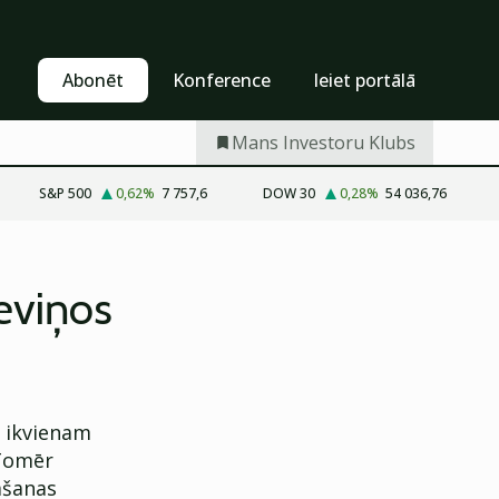
Pašapkalpošanās
Abonēt
Abonēt
Konference
Ieiet portālā
Mans Investoru Klubs
S&P 500
0,62
%
7 757,6
DOW 30
0,28
%
54 036,76
deviņos
s ikvienam
 Tomēr
mšanas