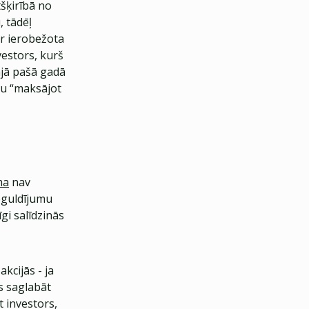
šķirībā no
, tādēļ
ir ierobežota
estors, kurš
ajā pašā gadā
u “maksājot
ma
nav
ieguldījumu
īgi salīdzinās
kcijās - ja
s saglabāt
t investors,