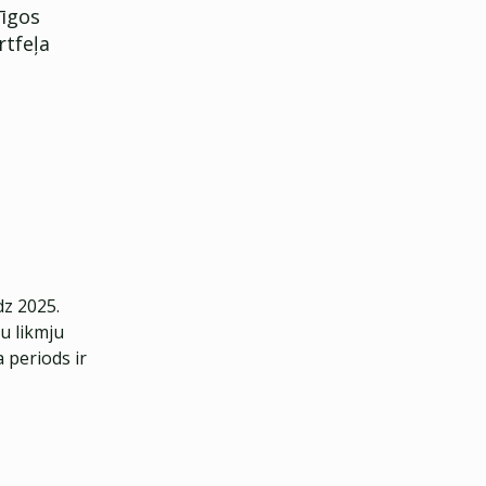
nīgos
tfeļa
dz 2025.
u likmju
 periods ir