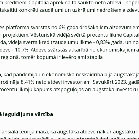
kredītiem. Capitalia aprēķina tā saukto neto atdevi - nopeln
atskaitīti konkrēti zaudējumi un uzkrājumi nedrošiem aizde
es platformā svārstās no 6% gadā drošākajiem aizdevumiem
m projektiem. Vēsturiskā vidējā svērtā procentu likme
Capita
dā, vidējā svērtā kredītzaudējumu likme - 0,83% gadā, un no 
tdeve - 10,7%. Atdeve svārstās atkarībā no ekonomiskajiem 
u reģionā, tomēr kopumā ir ievērojami stabila.
ā, kad pandēmija un ekonomiskā neskaidrība bija augstākaj
rošināja 8,41% neto atdevi investoriem. Savukārt 2023. gad
 procentu likmju kāpums atspoguļojās arī augstākā investoru
ā ieguldījuma vērtība
inansiālā teorija māca, ka augstāka atdeve nāk ar augstāku ri