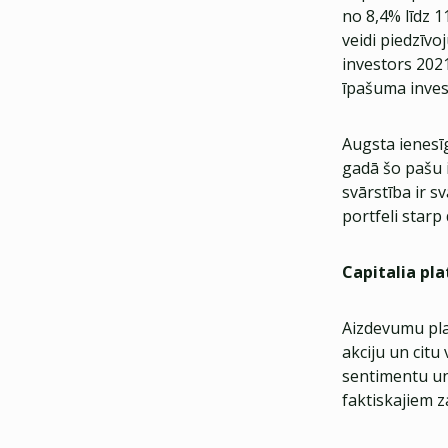
no 8,4% līdz 1
veidi piedzīv
investors 202
īpašuma inves
​Augsta ienes
gadā šo pašu 
svārstība ir s
portfeli starp
Capitalia pl
Aizdevumu pla
akciju un citu
sentimentu un
faktiskajiem 