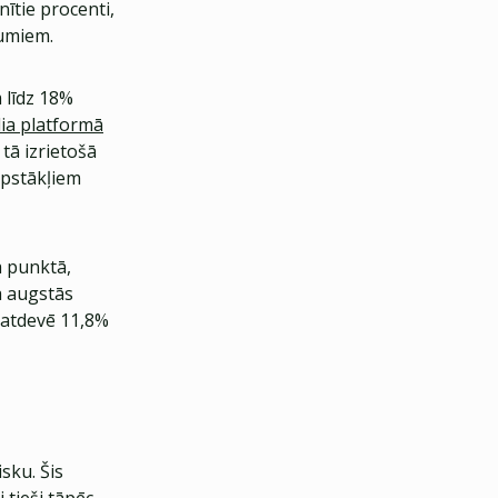
ītie procenti,
vumiem.
 līdz 18%
lia platformā
tā izrietošā
apstākļiem
ā punktā,
ā augstās
 atdevē 11,8%
sku. Šis