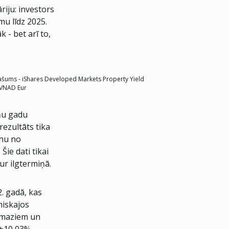
iju: investors
u līdz 2025.
 - bet arī to,
pašums - iShares Developed Markets Property Yield
t VNAD Eur
iņu gadu
rezultāts tika
enu no
ie dati tikai
tur ilgtermiņā.
. gadā, kas
miskajos
s maziem un