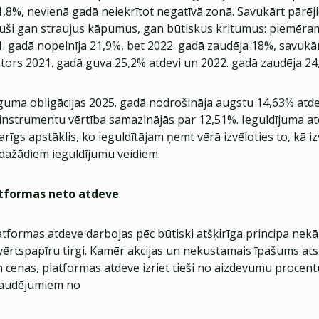
1,8%, nevienā gadā neiekrītot negatīvā zonā. Savukārt pārēj
ojuši gan straujus kāpumus, gan būtiskus kritumus: piemēram
1. gadā nopelnīja 21,9%, bet 2022. gadā zaudēja 18%, savuk
tors 2021. gadā guva 25,2% atdevi un 2022. gadā zaudēja 24
īguma obligācijas 2025. gadā nodrošināja augstu 14,63% atdev
instrumentu vērtība samazinājās par 12,51%. Ieguldījuma at
varīgs apstāklis, ko ieguldītājam ņemt vērā izvēloties to, kā i
 dažādiem ieguldījumu veidiem.
atformas neto atdeve
tformas atdeve darbojas pēc būtiski atšķirīga principa nekā
 vērtspapīru tirgi. Kamēr akcijas un nekustamais īpašums at
 cenas, platformas atdeve izriet tieši no aizdevumu procen
zaudējumiem no