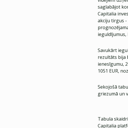
vidējiem uz
saglabājot kon
Capitalia inve
akciju tirgus 
prognozējama 
ieguldījumus,
​Savukārt iegu
rezultāts bija
ienesīgumu, 20
1051 EUR, noz
Sekojošā tabu
griezumā un v
Tabula skaidr
Capitalia plat