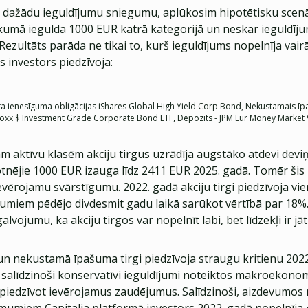
tu dažādu ieguldījumu sniegumu, aplūkosim hipotētisku scenār
kumā iegulda 1000 EUR katrā kategorijā un neskar ieguldījum
ezultāts parāda ne tikai to, kurš ieguldījums nopelnīja vairāk
s investors piedzīvoja:
sta ienesīguma obligācijas iShares Global High Yield Corp Bond, Nekustamais ī
es iBoxx $ Investment Grade Corporate Bond ETF, Depozīts - JPM Eur Money Marke
m aktīvu klasēm akciju tirgus uzrādīja augstāko atdevi dev
tnējie 1000 EUR izauga līdz 2411 EUR 2025. gadā. Tomēr šis 
evērojamu svārstīgumu. 2022. gadā akciju tirgi piedzīvoja vi
umiem pēdējo divdesmit gadu laikā sarūkot vērtībā par 18%. Š
lvojumu, ka akciju tirgos var nopelnīt labi, bet līdzekļi ir jā
 un nekustamā īpašuma tirgi piedzīvoja straugu kritienu 2022
ī salīdzinoši konservatīvi ieguldījumi noteiktos makroekono
 piedzīvot ievērojamus zaudējumus. Salīdzinoši, aizdevumo