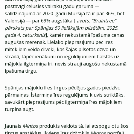
pastāvīgi cēlusies vairāku gadu garumā —
salīdzinājumā ar 2020. gadu Mursijā tā ir par 36%, bet
Valensijā — par 69% augstāka [
avots: “Braintree”
pārskats par Spānijas 50 lielākajām pilsētām, 2025.
gada 4. ceturksnis
], kamēr nekustamā īpašuma cenas
augušas mērenāk. Lielāko pieprasījumu pēc īres
mitekļiem veido cilvēki, kas šajās pilsētās dzīvo un
strādā, tāpēc ienākumi no ieguldījumiem balstās uz
mājokļa ilgtermiņa īri, nevis strauji augošu nekustamā
īpašuma tirgu.
Spānijas mājokļu īres tirgus pēdējos gados piedzīvo
pārmaiņas. Īstermiņa īres regulējums kļuvis striktāks,
savukārt pieprasījums pēc ilgtermiņa īres mājokļiem
turpina augt.
Jaunais
Mintos
produkts veidots tā, lai atspoguļotu šos
tirgus apstākļus. Ikviens īres dzīvoklis
Mintos
portfelī