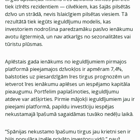
tiek izīrēts rezidentiem — cilvēkiem, kas šajās pilsētās
dzīvo un strādā, nevis īslaicīgiem pilsētas viesiem. Tā
rezultātā tiek iegūts ieguldījumu modelis, kas
investoriem nodrošina paredzamāku pasīvo ienākumu
avotu ilgtermiņā, un nav atkarīgs no sezonalitātes vai
tūristu plūsmas.
Aplēstais gada ienākums no ieguldījumiem pirmajos
platformā pieejamajos dzīvokļos ir apmēram 7,4%,
balstoties uz piesardzīgām īres tirgus prognozēm un
ietverot īres ienākumu aplēses un iespējamo kapitāla
pieaugumu. Portfelim paplašinoties, ieguldījumu
atdeve var atšķirties. Pirmie mājokļi ieguldījumiem jau ir
pieejami platformā, papildu investīciju iespējas
nekustamajā īpašumā sagaidāmas tuvāko nedēļu laikā.
​“Spānijas nekustamo īpašumu tirgus jau krietni sen ir
bijis populāra izvēle privāto investoru vidū,” pauž