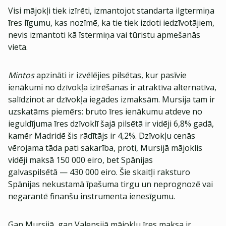
Visi mājokļi tiek izīrēti, izmantojot standarta ilgtermiņa
īres līgumu, kas nozīmē, ka tie tiek izdoti iedzīvotājiem,
nevis izmantoti kā īstermiņa vai tūristu apmešanās
vieta.
Mintos
apzināti ir izvēlējies pilsētas, kur pasīvie
ienākumi no dzīvokļa izīrēšanas ir atraktīva alternatīva,
salīdzinot ar dzīvokļa iegādes izmaksām. Mursija tam ir
uzskatāms piemērs: bruto īres ienākumu atdeve no
ieguldījuma īres dzīvoklī šajā pilsētā ir vidēji 6,8% gadā,
kamēr Madridē šis rādītājs ir 4,2%. Dzīvokļu cenās
vērojama tāda pati sakarība, proti, Mursijā mājoklis
vidēji maksā 150 000 eiro, bet Spānijas
galvaspilsētā — 430 000 eiro. Šie skaitļi raksturo
Spānijas nekustamā īpašuma tirgu un neprognozē vai
negarantē finanšu instrumenta ienesīgumu.
Gan Mursijā, gan Valensijā mājokļu īres maksa ir