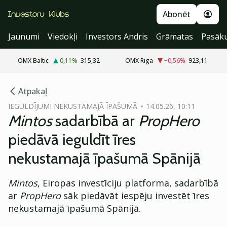
Abonēt
Jaunumi
Viedokļi
Investors Andris
Grāmatas
Pasāk
OMX Baltic
0,11
%
315,32
OMX Riga
−0,56
%
923,11
cebook
cebook
Atpakaļ
Twitter)
Twitter)
IEGULDĪJUMI NEKUSTAMAJĀ ĪPAŠUMĀ
14.05.26, 10:11
Mintos
sadarbībā ar
PropHero
kedIn
kedIn
piedāvā ieguldīt īres
ail
ail
nekustamajā īpašumā Spānijā
k
k
Mintos
, Eiropas investīciju platforma, sadarbībā
ar
PropHero
sāk piedāvāt iespēju investēt īres
nekustamajā īpašumā Spānijā.