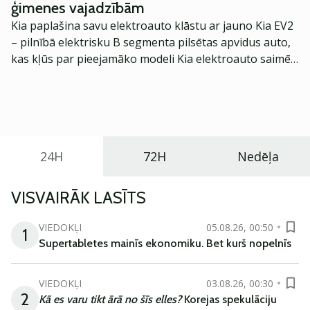
ģimenes vajadzībām
Kia paplašina savu elektroauto klāstu ar jauno Kia EV2
– pilnībā elektrisku B segmenta pilsētas apvidus auto,
kas kļūs par pieejamāko modeli Kia elektroauto saimē
Eiropā. Modelis izstrādāts ar mērķi piedāvāt ģimenēm
praktisku un tehnoloģiski modernu automobili
ikdienas vajadzībām.
24H
72H
Nedēļa
VISVAIRĀK LASĪTS
VIEDOKĻI
05.08.26, 00:50
1
Supertabletes mainīs ekonomiku. Bet kurš nopelnīs
VIEDOKĻI
03.08.26, 00:30
2
Kā es varu tikt ārā no šīs elles?
Korejas spekulāciju