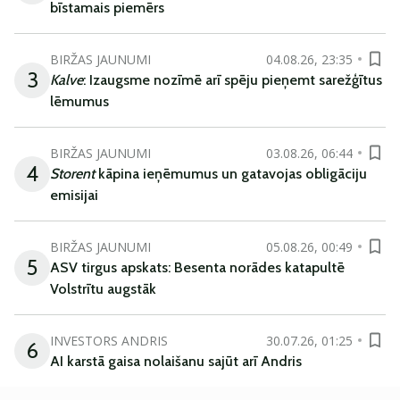
bīstamais piemērs
BIRŽAS JAUNUMI
04.08.26, 23:35
3
Kalve
: Izaugsme nozīmē arī spēju pieņemt sarežģītus
lēmumus
BIRŽAS JAUNUMI
03.08.26, 06:44
4
Storent
kāpina ieņēmumus un gatavojas obligāciju
emisijai
BIRŽAS JAUNUMI
05.08.26, 00:49
5
ASV tirgus apskats: Besenta norādes katapultē
Volstrītu augstāk
INVESTORS ANDRIS
30.07.26, 01:25
6
AI karstā gaisa nolaišanu sajūt arī Andris