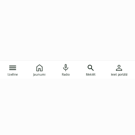
Izvēlne
Jaunumi
Radio
Meklēt
Ieiet portālā
Gunāra Astras iela 8B, Rīga, LV-1082
janis.skupelis@investoruklubs.lv