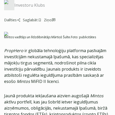
Investoru Klubs
Dalīties
Saglabāt
Ziņo
Mintos vadītājs un līdzdibinātājs Mārtiņš Šulte.
Foto:
publicitātes
PropHero
ir globāla tehnoloģiju platforma pasīvajām
investīcijām nekustamajā īpašumā, kas specializējas
mājokļu tirgus segmentā, nodrošinot pilna cikla
investīciju pārvaldību. Jaunais produkts ir izveidots
atbilstoši regulēta ieguldījuma prasībām saskaņā ar
esošo
Mintos
MiFID II licenci.
Jaunā produkta iekļaušana aizvien augošajā
Mintos
aktīvu portfelī, kas jau šobrīd ietver ieguldījumus
aizņēmumos, obligācijās, nekustamajā īpašumā, biržā
tirgotos fondos (ETFs), kriptoproduktos (crypto ETPs)