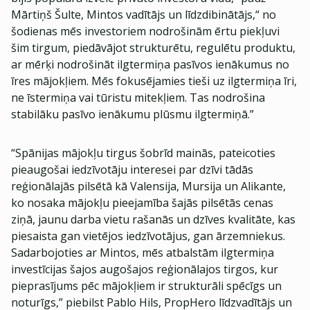
Mārtiņš Šulte, Mintos vadītājs un līdzdibinātājs,“ no
šodienas mēs investoriem nodrošinām ērtu piekļuvi
šim tirgum, piedāvājot strukturētu, regulētu produktu,
ar mērķi nodrošināt ilgtermiņa pasīvos ienākumus no
īres mājokļiem. Mēs fokusējamies tieši uz ilgtermiņa īri,
ne īstermiņa vai tūristu mitekļiem. Tas nodrošina
stabilāku pasīvo ienākumu plūsmu ilgtermiņā.”
“Spānijas mājokļu tirgus šobrīd mainās, pateicoties
pieaugošai iedzīvotāju interesei par dzīvi tādās
reģionālajās pilsētā kā Valensija, Mursija un Alikante,
ko nosaka mājokļu pieejamība šajās pilsētās cenas
ziņā, jaunu darba vietu rašanās un dzīves kvalitāte, kas
piesaista gan vietējos iedzīvotājus, gan ārzemniekus.
Sadarbojoties ar Mintos, mēs atbalstām ilgtermiņa
investīcijas šajos augošajos reģionālajos tirgos, kur
pieprasījums pēc mājokļiem ir strukturāli spēcīgs un
noturīgs,” piebilst Pablo Hils, PropHero līdzvadītājs un