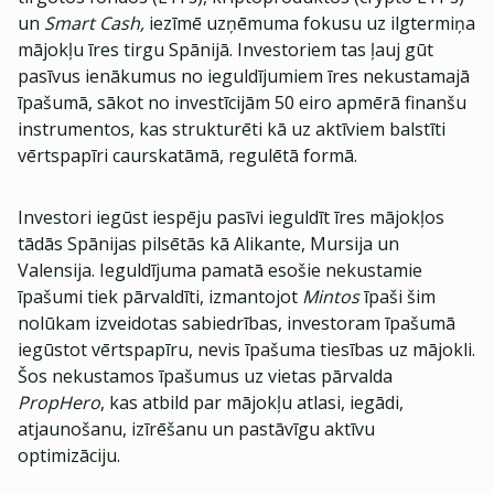
un
Smart Cash,
iezīmē uzņēmuma fokusu uz ilgtermiņa
mājokļu īres tirgu Spānijā. Investoriem tas ļauj gūt
pasīvus ienākumus no ieguldījumiem īres nekustamajā
īpašumā, sākot no investīcijām 50 eiro apmērā finanšu
instrumentos, kas strukturēti kā uz aktīviem balstīti
vērtspapīri caurskatāmā, regulētā formā.
Investori iegūst iespēju pasīvi ieguldīt īres mājokļos
tādās Spānijas pilsētās kā Alikante, Mursija un
Valensija. Ieguldījuma pamatā esošie nekustamie
īpašumi tiek pārvaldīti, izmantojot
Mintos
īpaši šim
nolūkam izveidotas sabiedrības, investoram īpašumā
iegūstot vērtspapīru, nevis īpašuma tiesības uz mājokli.
Šos nekustamos īpašumus uz vietas pārvalda
PropHero
, kas atbild par mājokļu atlasi, iegādi,
atjaunošanu, izīrēšanu un pastāvīgu aktīvu
optimizāciju.