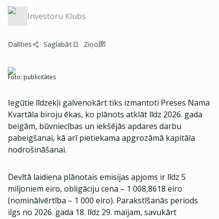
Investoru Klubs
Dalīties
Saglabāt
Ziņo
Foto:
publicitātes
Iegūtie līdzekļi galvenokārt tiks izmantoti Preses Nama
Kvartāla biroju ēkas, ko plānots atklāt līdz 2026. gada
beigām, būvniecības un iekšējās apdares darbu
pabeigšanai, kā arī pietiekama apgrozāmā kapitāla
nodrošināšanai.
Devītā laidiena plānotais emisijas apjoms ir līdz 5
miljoniem eiro, obligāciju cena – 1 008,8618 eiro
(nominālvērtība – 1 000 eiro). Parakstīšanās periods
ilgs no 2026. gada 18. līdz 29. maijam, savukārt