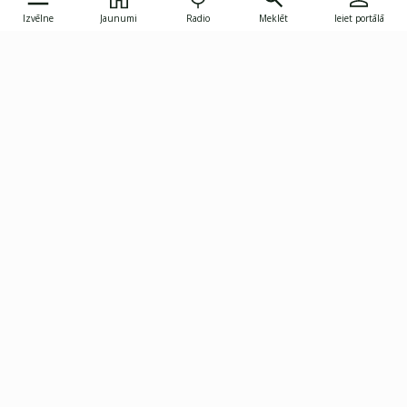
Izvēlne
Jaunumi
Radio
Meklēt
Ieiet portālā
Gunāra Astras iela 8B, Rīga, LV-1082
janis.skupelis@investoruklubs.lv
Abonē
Abonē jaunumus
Reklāma
Publikāciju lietošanas
Vispārējie noteikumi
tiesības
Privātuma politika
Pārtraukt abonēšanu
Iestatījumu pārvaldība