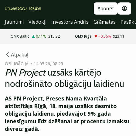
Abonēt
Jaunumi
Viedokļi
Investors Andris
Grāmatas
Pasāk
OMX Baltic
0,11
%
315,32
OMX Riga
−0,56
%
923,11
cebook
cebook
Atpakaļ
Twitter)
Twitter)
OBLIGĀCIJA
14.05.26, 08:29
PN Project
uzsāks kārtējo
kedIn
kedIn
nodrošināto obligāciju laidienu
ail
ail
AS PN Project, Preses Nama Kvartāla
k
k
attīstītājs Rīgā, 18. maija uzsāks desmito
obligāciju laidienu, piedāvājot 9% gada
ienesīgumu līdz dzēšanai ar procentu izmaksu
divreiz gadā.