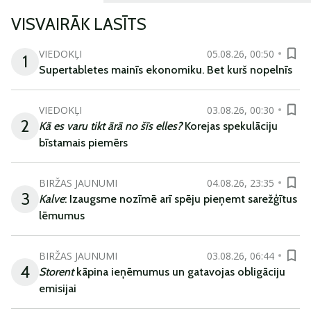
VISVAIRĀK LASĪTS
VIEDOKĻI
05.08.26, 00:50
1
Supertabletes mainīs ekonomiku. Bet kurš nopelnīs
VIEDOKĻI
03.08.26, 00:30
2
Kā es varu tikt ārā no šīs elles?
Korejas spekulāciju
bīstamais piemērs
BIRŽAS JAUNUMI
04.08.26, 23:35
3
Kalve
: Izaugsme nozīmē arī spēju pieņemt sarežģītus
lēmumus
BIRŽAS JAUNUMI
03.08.26, 06:44
4
Storent
kāpina ieņēmumus un gatavojas obligāciju
emisijai