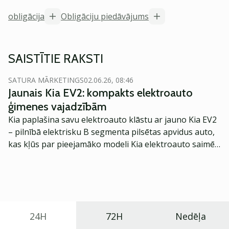
obligācija
Obligāciju piedāvājums
SAISTĪTIE RAKSTI
SATURA MĀRKETINGS
02.06.26, 08:46
Jaunais Kia EV2: kompakts elektroauto
ģimenes vajadzībām
Kia paplašina savu elektroauto klāstu ar jauno Kia EV2
– pilnībā elektrisku B segmenta pilsētas apvidus auto,
kas kļūs par pieejamāko modeli Kia elektroauto saimē
Eiropā. Modelis izstrādāts ar mērķi piedāvāt ģimenēm
praktisku un tehnoloģiski modernu automobili
ikdienas vajadzībām.
24H
72H
Nedēļa