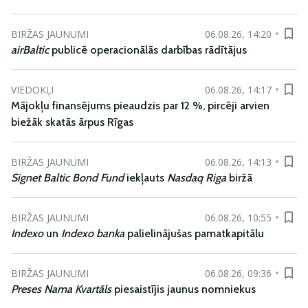
BIRŽAS JAUNUMI
06.08.26, 14:20
airBaltic
publicē operacionālās darbības rādītājus
VIEDOKĻI
06.08.26, 14:17
Mājokļu finansējums pieaudzis par 12 %, pircēji arvien
biežāk skatās ārpus Rīgas
BIRŽAS JAUNUMI
06.08.26, 14:13
Signet Baltic Bond Fund
iekļauts
Nasdaq Riga
biržā
BIRŽAS JAUNUMI
06.08.26, 10:55
Indexo
un
Indexo banka
palielinājušas pamatkapitālu
BIRŽAS JAUNUMI
06.08.26, 09:36
Preses Nama Kvartāls
piesaistījis jaunus nomniekus