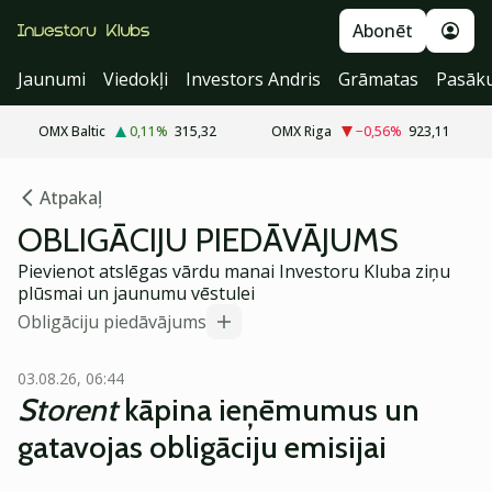
Abonēt
Jaunumi
Viedokļi
Investors Andris
Grāmatas
Pasāk
OMX Baltic
0,11
%
315,32
OMX Riga
−0,56
%
923,11
Atpakaļ
OBLIGĀCIJU PIEDĀVĀJUMS
Pievienot atslēgas vārdu manai Investoru Kluba ziņu
plūsmai un jaunumu vēstulei
Obligāciju piedāvājums
03.08.26, 06:44
Storent
kāpina ieņēmumus un
gatavojas obligāciju emisijai