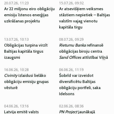
20.07.26, 11:23
15.07.26, 09:32
Ar 22 miljonu eiro obligāciju
Ar atsevišķiem veiksmes
emisiju īstenos enerģijas
stāstiem nepietiek – Baltijas
uzkrāšanas projektu
valstīm vajag vienotu
kapitāla tirgu
13.07.26, 10:13
08.07.26, 09:29
Obligācijas turpina virzīt
Rietumu Banka
refinansē
Baltijas kapitāla tirgus
obligācijas biroju centra
izaugsmi
Sand Offices
attīstībai Viļņā
16.06.26, 10:28
06.06.26, 11:19
Civinity
izlaidusi lielāko
Šobrīd var izveidot
obligāciju emisiju grupas
diversificētu Baltijas
vēsturē
obligāciju portfeli, saka
Idelsons
04.06.26, 13:16
02.06.26, 08:36
Latvija emitē valsts
PN Project
jaunākajā