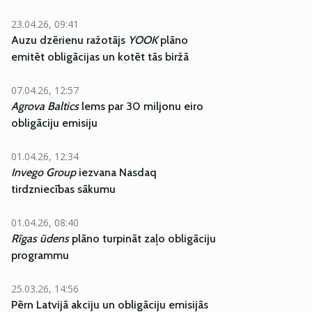
23.04.26, 09:41
Auzu dzērienu ražotājs
YOOK
plāno
emitēt obligācijas un kotēt tās biržā
07.04.26, 12:57
Agrova Baltics
lems par 30 miljonu eiro
obligāciju emisiju
01.04.26, 12:34
Invego Group
iezvana Nasdaq
tirdzniecības sākumu
01.04.26, 08:40
Rīgas ūdens
plāno turpināt zaļo obligāciju
programmu
25.03.26, 14:56
Pērn Latvijā akciju un obligāciju emisijās