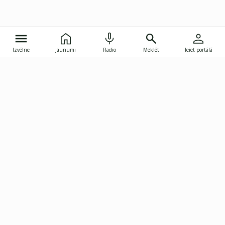
Izvēlne
Jaunumi
Radio
Meklēt
Ieiet portālā
Gunāra Astras iela 8B, Rīga, LV-1082
janis.skupelis@investoruklubs.lv
Abonē
Abonē jaunumus
Reklāma
Publikāciju lietošanas
Vispārējie noteikumi
tiesības
Privātuma politika
Pārtraukt abonēšanu