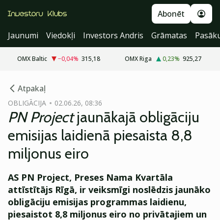
Abonēt
Jaunumi
Viedokļi
Investors Andris
Grāmatas
Pasāk
OMX Baltic
−0,04
%
315,18
OMX Riga
0,23
%
925,27
cebook
cebook
Atpakaļ
Twitter)
Twitter)
OBLIGĀCIJA
02.06.26, 08:36
PN Project
jaunākajā obligāciju
kedIn
kedIn
emisijas laidienā piesaista 8,8
ail
ail
miljonus eiro
k
k
AS PN Project, Preses Nama Kvartāla
attīstītājs Rīgā, ir veiksmīgi noslēdzis jaunāko
obligāciju emisijas programmas laidienu,
piesaistot 8,8 miljonus eiro no privātajiem un