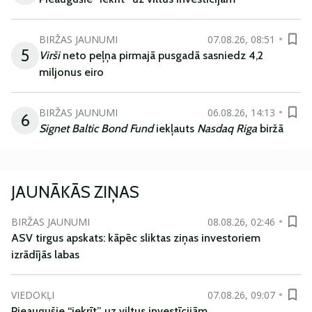
BIRŽAS JAUNUMI
07.08.26, 08:51
5
Virši
neto peļņa pirmajā pusgadā sasniedz 4,2
miljonus eiro
BIRŽAS JAUNUMI
06.08.26, 14:13
6
Signet Baltic Bond Fund
iekļauts
Nasdaq Riga
biržā
JAUNĀKĀS ZIŅAS
BIRŽAS JAUNUMI
08.08.26, 02:46
ASV tirgus apskats: kāpēc sliktas ziņas investoriem
izrādījās labas
VIEDOKĻI
07.08.26, 09:07
Pieaugušie “iekrīt” uz viltus investīcijām