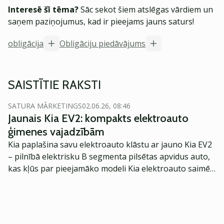
Interesē šī tēma?
Sāc sekot šiem atslēgas vārdiem un
saņem paziņojumus, kad ir pieejams jauns saturs!
obligācija
Obligāciju piedāvājums
SAISTĪTIE RAKSTI
SATURA MĀRKETINGS
02.06.26, 08:46
Jaunais Kia EV2: kompakts elektroauto
ģimenes vajadzībām
Kia paplašina savu elektroauto klāstu ar jauno Kia EV2
– pilnībā elektrisku B segmenta pilsētas apvidus auto,
kas kļūs par pieejamāko modeli Kia elektroauto saimē
Eiropā. Modelis izstrādāts ar mērķi piedāvāt ģimenēm
praktisku un tehnoloģiski modernu automobili
ikdienas vajadzībām.