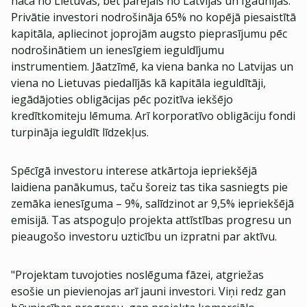
nāca no Lietuvas, bet pārējais no Latvijas un Igaunijas.
Privātie investori nodrošināja 65% no kopējā piesaistītā
kapitāla, apliecinot joprojām augsto pieprasījumu pēc
nodrošinātiem un ienesīgiem ieguldījumu
instrumentiem. Jāatzīmē, ka viena banka no Latvijas un
viena no Lietuvas piedalījās kā kapitāla ieguldītāji,
iegādājoties obligācijas pēc pozitīva iekšējo
kredītkomiteju lēmuma. Arī korporatīvo obligāciju fondi
turpināja ieguldīt līdzekļus.
Spēcīgā investoru interese atkārtoja iepriekšējā
laidiena panākumus, taču šoreiz tas tika sasniegts pie
zemāka ienesīguma – 9%, salīdzinot ar 9,5% iepriekšējā
emisijā. Tas atspoguļo projekta attīstības progresu un
pieaugošo investoru uzticību un izpratni par aktīvu.
"Projektam tuvojoties noslēguma fāzei, atgriežas
esošie un pievienojas arī jauni investori. Viņi redz gan