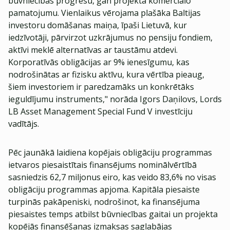
būvniecības progresu, gan projekta komerciālo
pamatojumu. Vienlaikus vērojama plašāka Baltijas
investoru domāšanas maiņa, īpaši Lietuvā, kur
iedzīvotāji, pārvirzot uzkrājumus no pensiju fondiem,
aktīvi meklē alternatīvas ar taustāmu atdevi.
Korporatīvās obligācijas ar 9% ienesīgumu, kas
nodrošinātas ar fizisku aktīvu, kura vērtība pieaug,
šiem investoriem ir paredzamāks un konkrētāks
ieguldījumu instruments," norāda Igors Daņilovs, Lords
LB Asset Management Special Fund V investīciju
vadītājs.
Pēc jaunākā laidiena kopējais obligāciju programmas
ietvaros piesaistītais finansējums nominālvērtībā
sasniedzis 62,7 miljonus eiro, kas veido 83,6% no visas
obligāciju programmas apjoma. Kapitāla piesaiste
turpinās pakāpeniski, nodrošinot, ka finansējuma
piesaistes temps atbilst būvniecības gaitai un projekta
kopējās finansēšanas izmaksas saglabājas