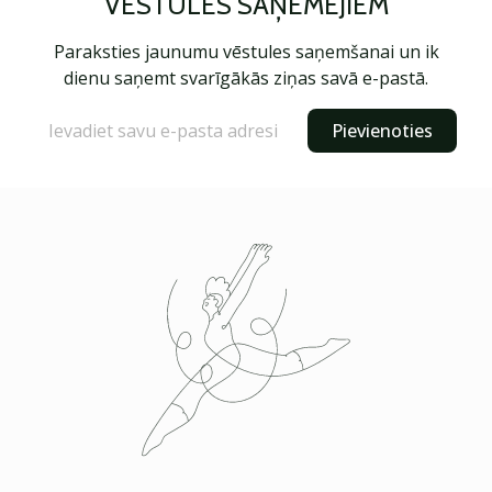
VĒSTULES SAŅĒMĒJIEM
Paraksties jaunumu vēstules saņemšanai un ik
dienu saņemt svarīgākās ziņas savā e-pastā.
Pievienoties