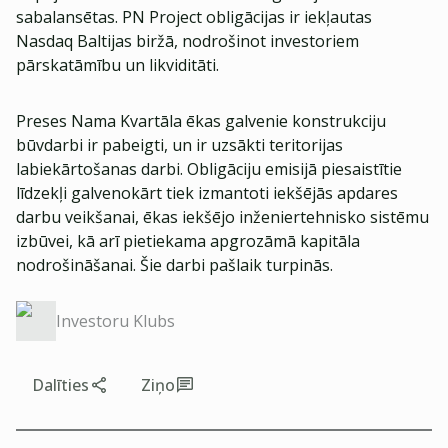
sabalansētas. PN Project obligācijas ir iekļautas
Nasdaq Baltijas biržā, nodrošinot investoriem
pārskatāmību un likviditāti.
Preses Nama Kvartāla ēkas galvenie konstrukciju
būvdarbi ir pabeigti, un ir uzsākti teritorijas
labiekārtošanas darbi. Obligāciju emisijā piesaistītie
līdzekļi galvenokārt tiek izmantoti iekšējās apdares
darbu veikšanai, ēkas iekšējo inženiertehnisko sistēmu
izbūvei, kā arī pietiekama apgrozāmā kapitāla
nodrošināšanai. Šie darbi pašlaik turpinās.
Investoru Klubs
Dalīties
Ziņo