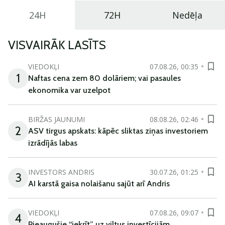
24H
72H
Nedēļa
VISVAIRĀK LASĪTS
VIEDOKĻI
07.08.26, 00:35
1
Naftas cena zem 80 dolāriem; vai pasaules
ekonomika var uzelpot
BIRŽAS JAUNUMI
08.08.26, 02:46
2
ASV tirgus apskats: kāpēc sliktas ziņas investoriem
izrādījās labas
INVESTORS ANDRIS
30.07.26, 01:25
3
AI karstā gaisa nolaišanu sajūt arī Andris
VIEDOKĻI
07.08.26, 09:07
4
Pieaugušie “iekrīt” uz viltus investīcijām