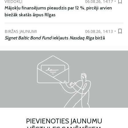
VIEDOKĻI
06.08.26, 14:17
Mājokļu finansējums pieaudzis par 12 %, pircēji arvien
biežāk skatās ārpus Rīgas
BIRŽAS JAUNUMI
06.08.26, 14:13
Signet Baltic Bond Fund
iekļauts
Nasdaq Riga
biržā
PIEVIENOTIES JAUNUMU