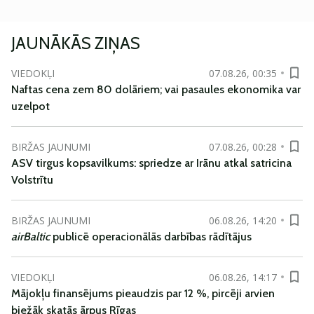
JAUNĀKĀS ZIŅAS
VIEDOKĻI
07.08.26, 00:35
Naftas cena zem 80 dolāriem; vai pasaules ekonomika var
uzelpot
BIRŽAS JAUNUMI
07.08.26, 00:28
ASV tirgus kopsavilkums: spriedze ar Irānu atkal satricina
Volstrītu
BIRŽAS JAUNUMI
06.08.26, 14:20
airBaltic
publicē operacionālās darbības rādītājus
VIEDOKĻI
06.08.26, 14:17
Mājokļu finansējums pieaudzis par 12 %, pircēji arvien
biežāk skatās ārpus Rīgas