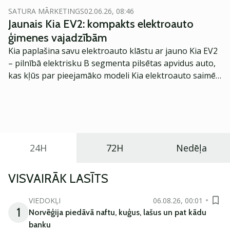
SATURA MĀRKETINGS
02.06.26, 08:46
Jaunais Kia EV2: kompakts elektroauto
ģimenes vajadzībām
Kia paplašina savu elektroauto klāstu ar jauno Kia EV2
– pilnībā elektrisku B segmenta pilsētas apvidus auto,
kas kļūs par pieejamāko modeli Kia elektroauto saimē
Eiropā. Modelis izstrādāts ar mērķi piedāvāt ģimenēm
praktisku un tehnoloģiski modernu automobili
ikdienas vajadzībām.
24H
72H
Nedēļa
VISVAIRĀK LASĪTS
VIEDOKĻI
06.08.26, 00:01
1
Norvēģija piedāvā naftu, kuģus, lašus un pat kādu
banku