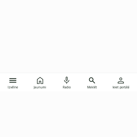
Izvēlne
Jaunumi
Radio
Meklēt
Ieiet portālā
Gunāra Astras iela 8B, Rīga, LV-1082