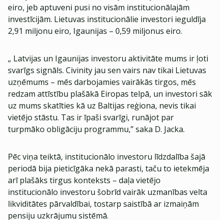
eiro, jeb aptuveni pusi no visām institucionālajām
investīcijām. Lietuvas institucionālie investori ieguldīja
2,91 miljonu eiro, Igaunijas – 0,59 miljonus eiro.
„ Latvijas un Igaunijas investoru aktivitāte mums ir ļoti
svarīgs signāls. Civinity jau sen vairs nav tikai Lietuvas
uzņēmums – mēs darbojamies vairākās tirgos, mēs
redzam attīstību plašākā Eiropas telpā, un investori sāk
uz mums skatīties kā uz Baltijas reģiona, nevis tikai
vietējo stāstu. Tas ir īpaši svarīgi, runājot par
turpmāko obligāciju programmu,” saka D. Jacka.
Pēc viņa teiktā, institucionālo investoru līdzdalība šajā
periodā bija pieticīgāka nekā parasti, taču to ietekmēja
arī plašāks tirgus konteksts – daļa vietējo
institucionālo investoru šobrīd vairāk uzmanības velta
likviditātes pārvaldībai, tostarp saistībā ar izmaiņām
pensiju uzkrājumu sistēmā.