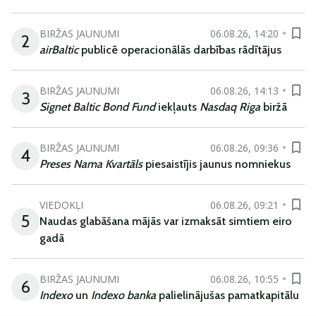
BIRŽAS JAUNUMI
06.08.26, 14:20
2
airBaltic
publicē operacionālās darbības rādītājus
BIRŽAS JAUNUMI
06.08.26, 14:13
3
Signet Baltic Bond Fund
iekļauts
Nasdaq Riga
biržā
BIRŽAS JAUNUMI
06.08.26, 09:36
4
Preses Nama Kvartāls
piesaistījis jaunus nomniekus
VIEDOKĻI
06.08.26, 09:21
5
Naudas glabāšana mājās var izmaksāt simtiem eiro
gadā
BIRŽAS JAUNUMI
06.08.26, 10:55
6
Indexo
un
Indexo banka
palielinājušas pamatkapitālu