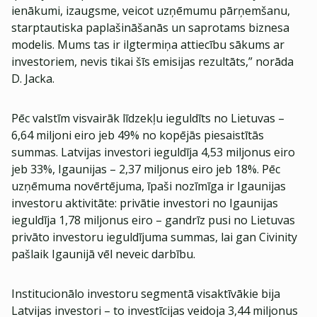
ienākumi, izaugsme, veicot uzņēmumu pārņemšanu,
starptautiska paplašināšanās un saprotams biznesa
modelis. Mums tas ir ilgtermiņa attiecību sākums ar
investoriem, nevis tikai šīs emisijas rezultāts,” norāda
D. Jacka.
Pēc valstīm visvairāk līdzekļu ieguldīts no Lietuvas –
6,64 miljoni eiro jeb 49% no kopējās piesaistītās
summas. Latvijas investori ieguldīja 4,53 miljonus eiro
jeb 33%, Igaunijas – 2,37 miljonus eiro jeb 18%. Pēc
uzņēmuma novērtējuma, īpaši nozīmīga ir Igaunijas
investoru aktivitāte: privātie investori no Igaunijas
ieguldīja 1,78 miljonus eiro – gandrīz pusi no Lietuvas
privāto investoru ieguldījuma summas, lai gan Civinity
pašlaik Igaunijā vēl neveic darbību.
Institucionālo investoru segmentā visaktīvākie bija
Latvijas investori – to investīcijas veidoja 3,44 miljonus