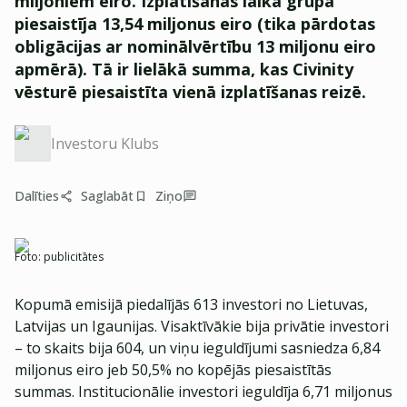
miljoniem eiro. Izplatīšanas laikā grupa
piesaistīja 13,54 miljonus eiro (tika pārdotas
obligācijas ar nominālvērtību 13 miljonu eiro
apmērā). Tā ir lielākā summa, kas Civinity
vēsturē piesaistīta vienā izplatīšanas reizē.
Investoru Klubs
Dalīties
Saglabāt
Ziņo
Foto:
publicitātes
Kopumā emisijā piedalījās 613 investori no Lietuvas,
Latvijas un Igaunijas. Visaktīvākie bija privātie investori
– to skaits bija 604, un viņu ieguldījumi sasniedza 6,84
miljonus eiro jeb 50,5% no kopējās piesaistītās
summas. Institucionālie investori ieguldīja 6,71 miljonus