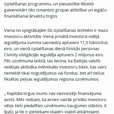
izplatīšanas programmu, un piesaistītie līdzekļi
galvenokārt tiks izmantoti grupas attīstībai un iegāžu
finansēšanai ārvalstu tirgos.
Viena no spilgtākajām šīs izplatīšanas iezīmēm ir mazo
investoru aktivitāte. Viena privātā investora vidējā
ieguldījuma summa sasniedza aptuveni 11,3 tūkstošus
eiro, un vienā izplatīšanas dienā fiziskās personas
Civinity obligācijās ieguldīja aptuveni 2 miljonus eiro.
Pēc uzņēmuma teiktā, tas liecina, ka Baltijas valstīs
veidojas aktīvāka individuālo investoru bāze, kas vairs
nemeklē tikai noguldījumus vai fondus, bet arī tiešus
fiksētas peļņas ieguldījumus reģiona uzņēmumos.
„ Kapitāla tirgus mums nav vienreizējs finansējuma
avots. Mēs redzam, ka arvien vairāk privāto investoru
vēlas tieši piedalīties uzņēmumu izaugsmes stāstos, it
īpaši, ja tie ir pietiekami skaidri: stabili atkārtojami