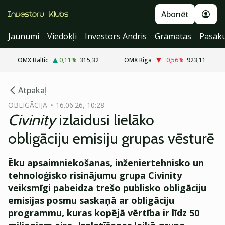
Abonēt
Jaunumi
Viedokļi
Investors Andris
Grāmatas
Pasāk
OMX Baltic
0,11
%
315,32
OMX Riga
−0,56
%
923,11
cebook
cebook
Atpakaļ
Twitter)
Twitter)
OBLIGĀCIJA
16.06.26, 10:28
Civinity
izlaidusi lielāko
kedIn
kedIn
obligāciju emisiju grupas vēsturē
ail
ail
Ēku apsaimniekošanas, inženiertehnisko un
k
k
tehnoloģisko risinājumu grupa Civinity
veiksmīgi pabeidza trešo publisko obligāciju
emisijas posmu saskaņā ar obligāciju
programmu, kuras kopējā vērtība ir līdz 50