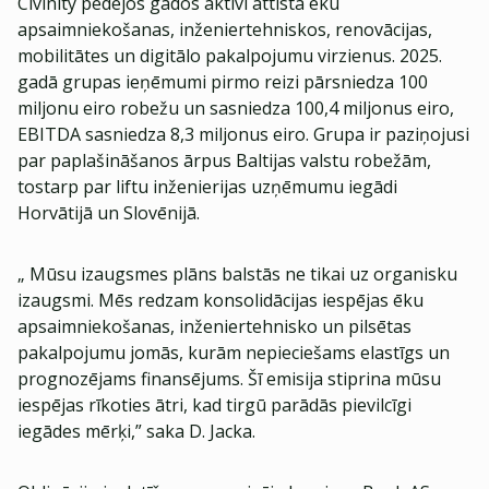
Civinity pēdējos gados aktīvi attīsta ēku
apsaimniekošanas, inženiertehniskos, renovācijas,
mobilitātes un digitālo pakalpojumu virzienus. 2025.
gadā grupas ieņēmumi pirmo reizi pārsniedza 100
miljonu eiro robežu un sasniedza 100,4 miljonus eiro,
EBITDA sasniedza 8,3 miljonus eiro. Grupa ir paziņojusi
par paplašināšanos ārpus Baltijas valstu robežām,
tostarp par liftu inženierijas uzņēmumu iegādi
Horvātijā un Slovēnijā.
„ Mūsu izaugsmes plāns balstās ne tikai uz organisku
izaugsmi. Mēs redzam konsolidācijas iespējas ēku
apsaimniekošanas, inženiertehnisko un pilsētas
pakalpojumu jomās, kurām nepieciešams elastīgs un
prognozējams finansējums. Šī emisija stiprina mūsu
iespējas rīkoties ātri, kad tirgū parādās pievilcīgi
iegādes mērķi,” saka D. Jacka.