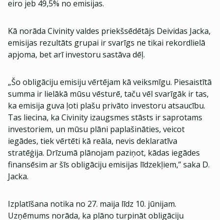
eiro jeb 49,5% no emisijas.
Kā norāda Civinity valdes priekšsēdētājs Deividas Jacka,
emisijas rezultāts grupai ir svarīgs ne tikai rekordlielā
apjoma, bet arī investoru sastāva dēļ.
„Šo obligāciju emisiju vērtējam kā veiksmīgu. Piesaistītā
summa ir lielākā mūsu vēsturē, taču vēl svarīgāk ir tas,
ka emisija guva ļoti plašu privāto investoru atsaucību.
Tas liecina, ka Civinity izaugsmes stāsts ir saprotams
investoriem, un mūsu plāni paplašināties, veicot
iegādes, tiek vērtēti kā reāla, nevis deklaratīva
stratēģija. Drīzumā plānojam paziņot, kādas iegādes
finansēsim ar šīs obligāciju emisijas līdzekļiem,” saka D.
Jacka.
Izplatīšana notika no 27. maija līdz 10. jūnijam.
Uzņēmums norāda, ka plāno turpināt obligāciju