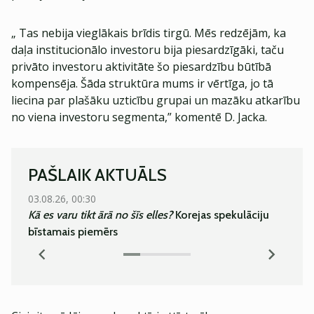
„ Tas nebija vieglākais brīdis tirgū. Mēs redzējām, ka
daļa institucionālo investoru bija piesardzīgāki, taču
privāto investoru aktivitāte šo piesardzību būtībā
kompensēja. Šāda struktūra mums ir vērtīga, jo tā
liecina par plašāku uzticību grupai un mazāku atkarību
no viena investoru segmenta,” komentē D. Jacka.
PAŠLAIK AKTUĀLS
03.08.26, 00:30
05.08.
Kā es varu tikt ārā no šīs elles?
Korejas spekulāciju
Super
bīstamais piemērs