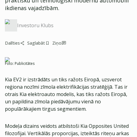
praktisku un tehnoloģiski modernu automobili
ikdienas vajadzībām.
Investoru Klubs
Dalīties
Saglabāt
Ziņo
Foto:
Publicitātes
Kia EV2 ir izstrādāts un tiks ražots Eiropā, uzsverot
reģiona nozīmi zīmola elektrifikācijas stratēģijā. Tas ir
otrais Kia elektroauto modelis, kas tiks ražots Eiropā,
un papildina zīmola piedāvājumu vienā no
populārākajiem tirgus segmentiem.
Modeļa dizains veidots atbilstoši Kia Opposites United
filozofijai. Vertikālās proporcijas, izteiktās riteņu arkas