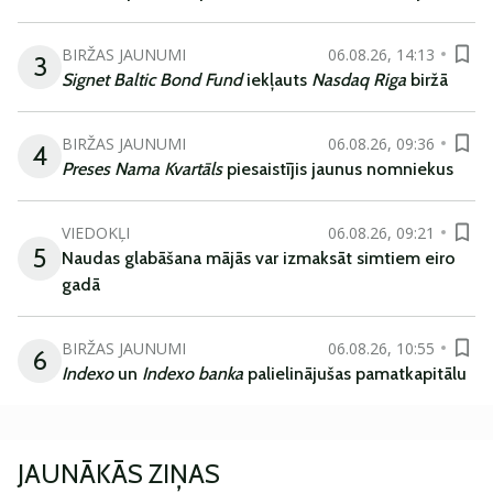
BIRŽAS JAUNUMI
06.08.26, 14:13
3
Signet Baltic Bond Fund
iekļauts
Nasdaq Riga
biržā
BIRŽAS JAUNUMI
06.08.26, 09:36
4
Preses Nama Kvartāls
piesaistījis jaunus nomniekus
VIEDOKĻI
06.08.26, 09:21
5
Naudas glabāšana mājās var izmaksāt simtiem eiro
gadā
BIRŽAS JAUNUMI
06.08.26, 10:55
6
Indexo
un
Indexo banka
palielinājušas pamatkapitālu
JAUNĀKĀS ZIŅAS