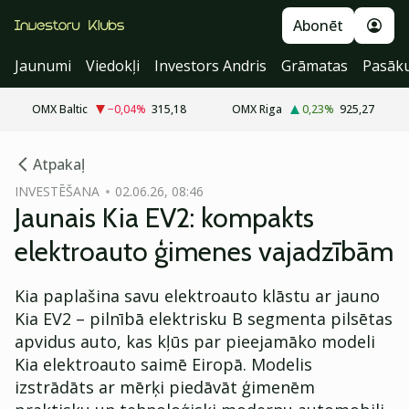
Abonēt
Jaunumi
Viedokļi
Investors Andris
Grāmatas
Pasāk
OMX Baltic
−0,04
%
315,18
OMX Riga
0,23
%
925,27
cebook
cebook
Atpakaļ
Twitter)
Twitter)
INVESTĒŠANA
02.06.26, 08:46
Jaunais Kia EV2: kompakts
kedIn
kedIn
elektroauto ģimenes vajadzībām
ail
ail
Kia paplašina savu elektroauto klāstu ar jauno
k
k
Kia EV2 – pilnībā elektrisku B segmenta pilsētas
apvidus auto, kas kļūs par pieejamāko modeli
Kia elektroauto saimē Eiropā. Modelis
izstrādāts ar mērķi piedāvāt ģimenēm