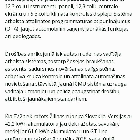
12,3 collu instrumentu paneli, 12,3 collu centrālo
ekrānu un 5,3 collu klimata kontroles displeju. Sistēma
atbalsta attālinātos programmatūras atjauninājumus
(OTA), ļaujot automobilim saņemt jaunākās funkcijas
arī pēc iegādes.
Drošības aprīkojumā iekļautas modernas vadītāja
atbalsta sistēmas, tostarp šosejas braukšanas
asistents, sadursmes novēršanas palīgsistēma,
adaptīvā kruīza kontrole un attālināta automašīnas
novietošana stāvvietā. Jaunā ICMU sistēma uzrauga
vadītāja uzmanību un palīdz paaugstināt drošību
atbilstoši jaunākajiem standartiem.
Kia EV2 tiek ražots Žilinas rūpnīcā Slovākijā. Versijas ar
42,2 kWh akumulatoru jau tiek ražotas, savukārt
modeļi ar 61,0 kWh akumulatoru un GT-line
aprīkojumu ražošanā nonāks 2026. gada jūnijā.