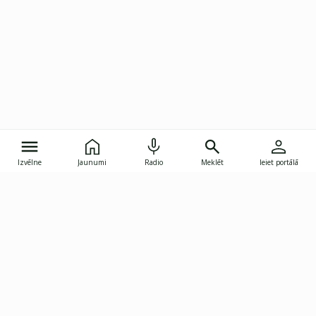
Izvēlne
Jaunumi
Radio
Meklēt
Ieiet portālā
Gunāra Astras iela 8B, Rīga, LV-1082
janis.skupelis@investoruklubs.lv