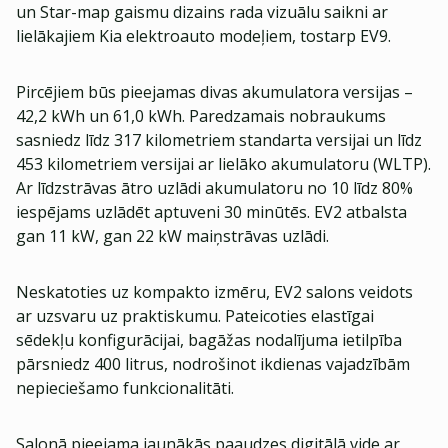
un Star-map gaismu dizains rada vizuālu saikni ar
lielākajiem Kia elektroauto modeļiem, tostarp EV9.
Pircējiem būs pieejamas divas akumulatora versijas –
42,2 kWh un 61,0 kWh. Paredzamais nobraukums
sasniedz līdz 317 kilometriem standarta versijai un līdz
453 kilometriem versijai ar lielāko akumulatoru (WLTP).
Ar līdzstrāvas ātro uzlādi akumulatoru no 10 līdz 80%
iespējams uzlādēt aptuveni 30 minūtēs. EV2 atbalsta
gan 11 kW, gan 22 kW maiņstrāvas uzlādi.
Neskatoties uz kompakto izmēru, EV2 salons veidots
ar uzsvaru uz praktiskumu. Pateicoties elastīgai
sēdekļu konfigurācijai, bagāžas nodalījuma ietilpība
pārsniedz 400 litrus, nodrošinot ikdienas vajadzībām
nepieciešamo funkcionalitāti.
Salonā pieejama jaunākās paaudzes digitālā vide ar