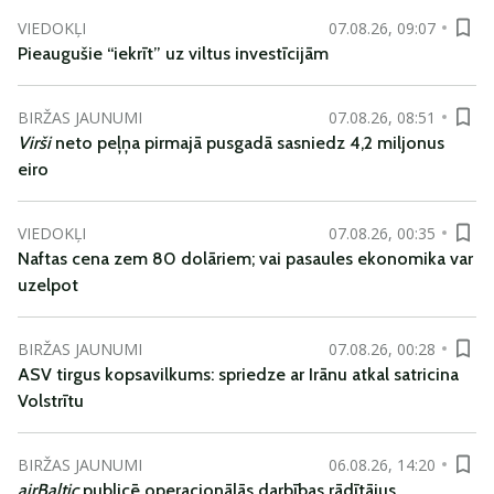
VIEDOKĻI
07.08.26, 09:07
Pieaugušie “iekrīt” uz viltus investīcijām
BIRŽAS JAUNUMI
07.08.26, 08:51
Virši
neto peļņa pirmajā pusgadā sasniedz 4,2 miljonus
eiro
VIEDOKĻI
07.08.26, 00:35
Naftas cena zem 80 dolāriem; vai pasaules ekonomika var
uzelpot
BIRŽAS JAUNUMI
07.08.26, 00:28
ASV tirgus kopsavilkums: spriedze ar Irānu atkal satricina
Volstrītu
BIRŽAS JAUNUMI
06.08.26, 14:20
airBaltic
publicē operacionālās darbības rādītājus