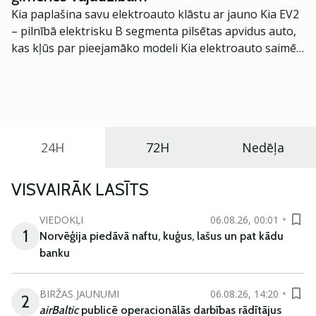
Kia paplašina savu elektroauto klāstu ar jauno Kia EV2
– pilnībā elektrisku B segmenta pilsētas apvidus auto,
kas kļūs par pieejamāko modeli Kia elektroauto saimē
Eiropā. Modelis izstrādāts ar mērķi piedāvāt ģimenēm
praktisku un tehnoloģiski modernu automobili
ikdienas vajadzībām.
24H
72H
Nedēļa
VISVAIRĀK LASĪTS
VIEDOKĻI
06.08.26, 00:01
1
Norvēģija piedāvā naftu, kuģus, lašus un pat kādu
banku
BIRŽAS JAUNUMI
06.08.26, 14:20
2
airBaltic
publicē operacionālās darbības rādītājus