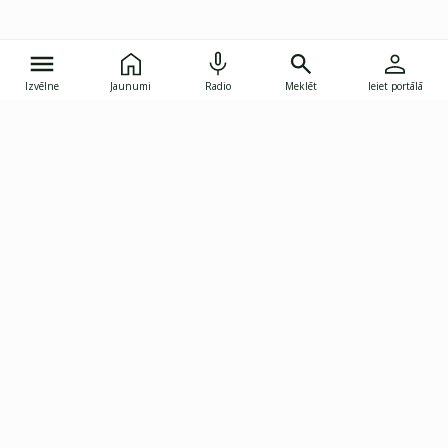
Izvēlne
Jaunumi
Radio
Meklēt
Ieiet portālā
Gunāra Astras iela 8B, Rīga, LV-1082
janis.skupelis@investoruklubs.lv
Abonē
Abonē jaunumus
Reklāma
Publikāciju lietošanas
Vispārējie noteikumi
tiesības
Privātuma politika
Pārtraukt abonēšanu