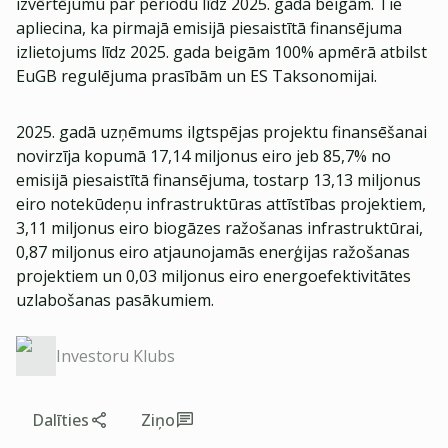
izvērtējumu par periodu līdz 2025. gada beigām. Tie
apliecina, ka pirmajā emisijā piesaistītā finansējuma
izlietojums līdz 2025. gada beigām 100% apmērā atbilst
EuGB regulējuma prasībām un ES Taksonomijai.
2025. gadā uzņēmums ilgtspējas projektu finansēšanai
novirzīja kopumā 17,14 miljonus eiro jeb 85,7% no
emisijā piesaistītā finansējuma, tostarp 13,13 miljonus
eiro notekūdeņu infrastruktūras attīstības projektiem,
3,11 miljonus eiro biogāzes ražošanas infrastruktūrai,
0,87 miljonus eiro atjaunojamās enerģijas ražošanas
projektiem un 0,03 miljonus eiro energoefektivitātes
uzlabošanas pasākumiem.
Investoru Klubs
Dalīties
Ziņo