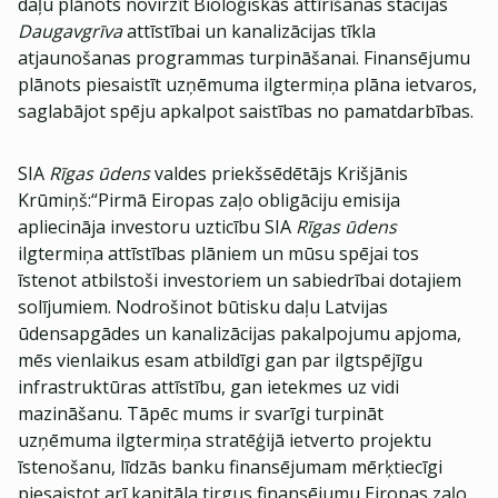
daļu plānots novirzīt Bioloģiskās attīrīšanas stacijas
Daugavgrīva
attīstībai un kanalizācijas tīkla
atjaunošanas programmas turpināšanai. Finansējumu
plānots piesaistīt uzņēmuma ilgtermiņa plāna ietvaros,
saglabājot spēju apkalpot saistības no pamatdarbības.
SIA
Rīgas ūdens
valdes priekšsēdētājs Krišjānis
Krūmiņš:“Pirmā Eiropas zaļo obligāciju emisija
apliecināja investoru uzticību SIA
Rīgas ūdens
ilgtermiņa attīstības plāniem un mūsu spējai tos
īstenot atbilstoši investoriem un sabiedrībai dotajiem
solījumiem. Nodrošinot būtisku daļu Latvijas
ūdensapgādes un kanalizācijas pakalpojumu apjoma,
mēs vienlaikus esam atbildīgi gan par ilgtspējīgu
infrastruktūras attīstību, gan ietekmes uz vidi
mazināšanu. Tāpēc mums ir svarīgi turpināt
uzņēmuma ilgtermiņa stratēģijā ietverto projektu
īstenošanu, līdzās banku finansējumam mērķtiecīgi
piesaistot arī kapitāla tirgus finansējumu Eiropas zaļo