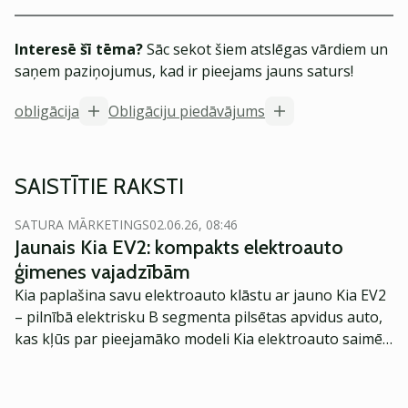
Interesē šī tēma?
Sāc sekot šiem atslēgas vārdiem un
saņem paziņojumus, kad ir pieejams jauns saturs!
obligācija
Obligāciju piedāvājums
SAISTĪTIE RAKSTI
SATURA MĀRKETINGS
02.06.26, 08:46
Jaunais Kia EV2: kompakts elektroauto
ģimenes vajadzībām
Kia paplašina savu elektroauto klāstu ar jauno Kia EV2
– pilnībā elektrisku B segmenta pilsētas apvidus auto,
kas kļūs par pieejamāko modeli Kia elektroauto saimē
Eiropā. Modelis izstrādāts ar mērķi piedāvāt ģimenēm
praktisku un tehnoloģiski modernu automobili
ikdienas vajadzībām.