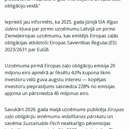
obligāciju veidā.”
Iepriekš jau informēts, ka 2025. gada jūnijā SIA
Rīgas
ūdens
kļuva par pirmo uzņēmumu Latvijā un pirmo
Ziemeļeiropas uzņēmumu, kas emitējis Eiropas zaļās
obligācijas atbilstoši Eiropas Savienības Regulai (ES)
2023/2631 par EuGB.
Uzņēmuma pirmā Eiropas zaļo obligāciju emisija 20
miljonu eiro apmērā ar fiksētu 4,0% kupona likmi
investoru vidū guva augstu interesi — kopējais
investoru pieprasījums sasniedza 228% no emisijas
apjoma un pārsniedza 45 miljonus eiro.
Savukārt 2026. gada maijā uzņēmums publicēja
Eiropas
zaļo obligāciju ieņēmumu iedalīšanas pārskatu
un
saņēma
Sustainable Fitch
neatkarīgo pēcemisijas