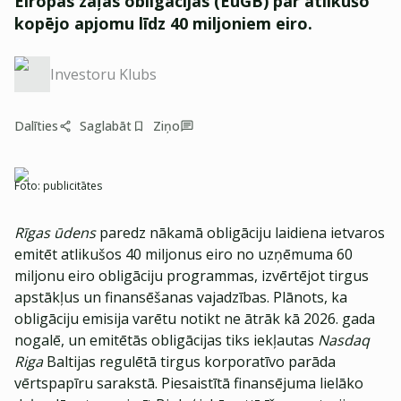
Eiropas zaļās obligācijas (EuGB) par atlikušo
kopējo apjomu līdz 40 miljoniem eiro.
Investoru Klubs
Dalīties
Saglabāt
Ziņo
Foto:
publicitātes
Rīgas ūdens
paredz nākamā obligāciju laidiena ietvaros
emitēt atlikušos 40 miljonus eiro no uzņēmuma 60
miljonu eiro obligāciju programmas, izvērtējot tirgus
apstākļus un finansēšanas vajadzības. Plānots, ka
obligāciju emisija varētu notikt ne ātrāk kā 2026. gada
nogalē, un emitētās obligācijas tiks iekļautas
Nasdaq
Riga
Baltijas regulētā tirgus korporatīvo parāda
vērtspapīru sarakstā. Piesaistītā finansējuma lielāko