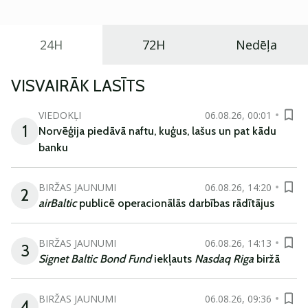
24H
72H
Nedēļa
VISVAIRĀK LASĪTS
VIEDOKĻI
06.08.26, 00:01
1
Norvēģija piedāvā naftu, kuģus, lašus un pat kādu
banku
BIRŽAS JAUNUMI
06.08.26, 14:20
2
airBaltic
publicē operacionālās darbības rādītājus
BIRŽAS JAUNUMI
06.08.26, 14:13
3
Signet Baltic Bond Fund
iekļauts
Nasdaq Riga
biržā
BIRŽAS JAUNUMI
06.08.26, 09:36
4