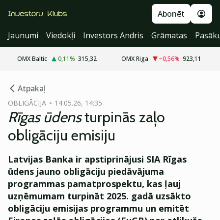
Abonēt
Jaunumi
Viedokļi
Investors Andris
Grāmatas
Pasāk
OMX Baltic
0,11
%
315,32
OMX Riga
−0,56
%
923,11
cebook
cebook
Atpakaļ
Twitter)
Twitter)
OBLIGĀCIJA
14.05.26, 14:35
Rīgas ūdens
turpinās zaļo
kedIn
kedIn
obligāciju emisiju
ail
ail
Latvijas Banka ir apstiprinājusi SIA Rīgas
k
k
ūdens jauno obligāciju piedāvājuma
programmas pamatprospektu, kas ļauj
uzņēmumam turpināt 2025. gadā uzsākto
obligāciju emisijas programmu un emitēt