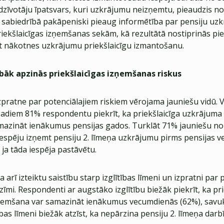
dzīvotāju īpatsvars, kuri uzkrājumu neizņemtu, pieaudzis no
ka sabiedrībā pakāpeniski pieaug informētība par pensiju uz
iekšlaicīgas izņemšanas sekām, kā rezultātā nostiprinās pi
t nākotnes uzkrājumu priekšlaicīgu izmantošanu.
abāk apzinās priekšlaicīgas izņemšanas riskus
izpratne par potenciālajiem riskiem vērojama jauniešu vidū.
 gadiem 81% respondentu piekrīt, ka priekšlaicīga uzkrājum
amazināt ienākumus pensijas gados. Turklāt 71% jauniešu no
espēju izņemt pensiju 2. līmeņa uzkrājumu pirms pensijas 
ja tāda iespēja pastāvētu.
 arī izteiktu saistību starp izglītības līmeni un izpratni par 
mi. Respondenti ar augstāko izglītību biežāk piekrīt, ka pri
emšana var samazināt ienākumus vecumdienās (62%), savukā
bas līmeni biežāk atzīst, ka nepārzina pensiju 2. līmeņa darb