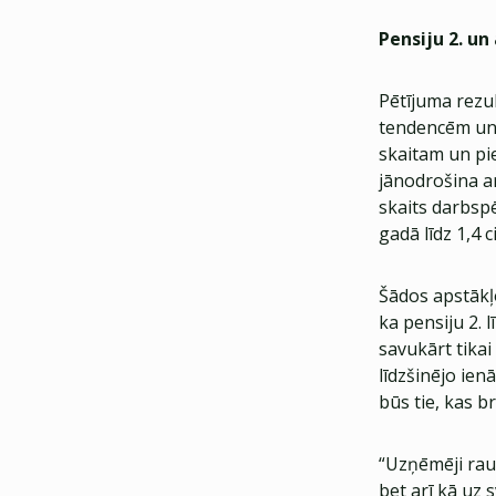
Pensiju 2. u
Pētījuma rezu
tendencēm un 
skaitam un pi
jānodrošina ar
skaits darbsp
gadā līdz 1,4 
Šādos apstākļ
ka pensiju 2.
savukārt tikai
līdzšinējo ien
būs tie, kas br
“Uzņēmēji raug
bet arī kā uz 