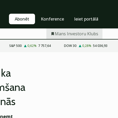
Pašapkalpošanās
Abonēt
Abonēt
Konference
Ieiet portālā
Mans Investoru Klubs
S&P 500
0,62
%
7 757,64
DOW 30
0,28
%
54 036,93
 ka
emšana
enās
izņemt