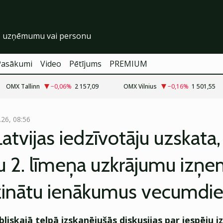
Pasākumi
Video
Pētījums
PREMIUM
OMX Tallinn
−0,06
%
2 157,09
OMX Vilnius
−0,16
%
1 501,55
.26, 08:56
tvijas iedzīvotāju uzskata,
u 2. līmeņa uzkrājumu izņ
inātu ienākumus vecumdi
bliskajā telpā izskanējušās diskusijas par iespēju 