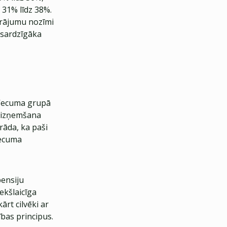
 31% līdz 38%.
krājumu nozīmi
esardzīgāka
 Vecuma grupā
a izņemšana
rāda, ka paši
vecuma
pensiju
ekšlaicīga
rt cilvēki ar
ības principus.