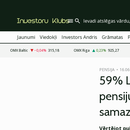
Jaunumi
Viedokļi
Investors Andris
Grāmatas
OMX Baltic
−0,04
%
315,18
OMX Riga
0,23
%
925,27
cebook
cebook
PENSIJA
16.06
Twitter)
Twitter)
59% La
kedIn
kedIn
pensij
ail
ail
samaz
k
k
Vērtējot pu