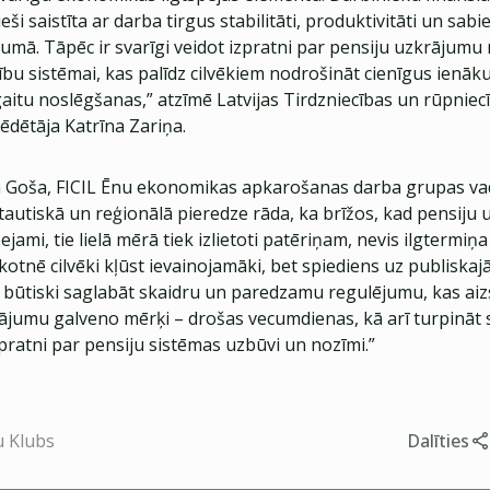
ieši saistīta ar darba tirgus stabilitāti, produktivitāti un sabi
umā. Tāpēc ir svarīgi veidot izpratni par pensiju uzkrājumu
ību sistēmai, kas palīdz cilvēkiem nodrošināt cienīgus ienā
gaitu noslēgšanas,” atzīmē Latvijas Tirdzniecības un rūpnie
ēdētāja Katrīna Zariņa.
a Goša, FICIL Ēnu ekonomikas apkarošanas darba grupas vad
tautiskā un reģionālā pieredze rāda, ka brīžos, kad pensiju 
eejami, tie lielā mērā tiek izlietoti patēriņam, nevis ilgtermiņ
otnē cilvēki kļūst ievainojamāki, bet spiediens uz publiska
 būtiski saglabāt skaidru un paredzamu regulējumu, kas aiz
rājumu galveno mērķi – drošas vecumdienas, kā arī turpināt s
pratni par pensiju sistēmas uzbūvi un nozīmi.”
u Klubs
Dalīties