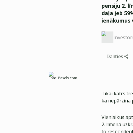
pensiju 2. 
daļa jeb 59%
ienākumus v
Investor
Dalīties
Foto:
Pexels.com
Tikai katrs tr
ka nepārzina p
Vienlaikus apt
2. līmeņa uzkr
to respondentu