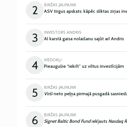
BIRŽAS JAUNUMI
2
ASV tirgus apskats: kāpēc sliktas ziņas in
INVESTORS ANDRIS
3
AI karstā gaisa nolaišanu sajūt arī Andris
VIEDOKĻI
4
Pieaugušie “iekrīt” uz viltus investīcijām
BIRŽAS JAUNUMI
5
Virši
neto peļņa pirmajā pusgadā sasniedz
BIRŽAS JAUNUMI
6
Signet Baltic Bond Fund
iekļauts
Nasdaq R