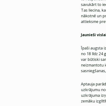
savukārt to ie
Tas liecina, 
nākotnē un pr
attieksme pre
Jaunieši visl
Īpaši augsta 
no 18 līdz 24
var būtiski s
neizmantotu i
sasniegšanas, 
Aptauja parāda
uzkrājumu nozī
uzkrājuma izņ
zemāku izglītī