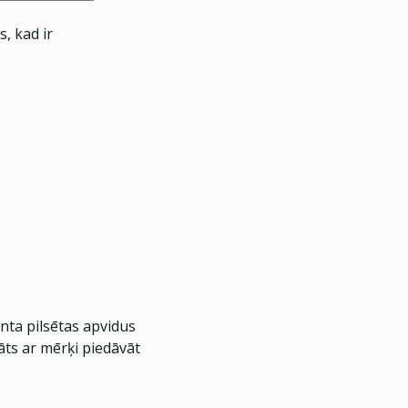
, kad ir
nta pilsētas apvidus
āts ar mērķi piedāvāt