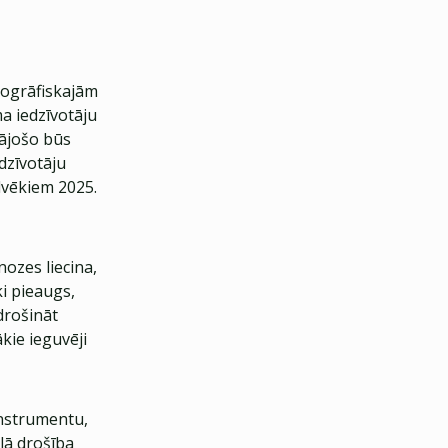
mogrāfiskajām
a iedzīvotāju
ājošo būs
dzīvotāju
lvēkiem 2025.
ozes liecina,
i pieaugs,
drošināt
kie ieguvēji
instrumentu,
lā drošība