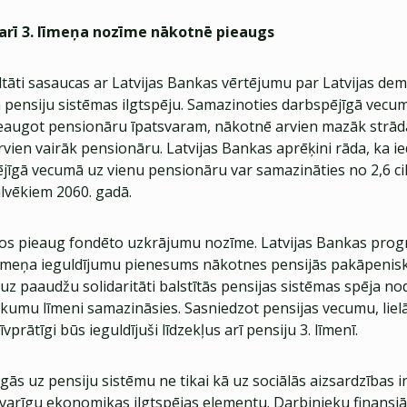
n arī 3. līmeņa nozīme nākotnē pieaugs
ltāti sasaucas ar Latvijas Bankas vērtējumu par Latvijas de
pensiju sistēmas ilgtspēju. Samazinoties darbspējīgā vecum
eaugot pensionāru īpatsvaram, nākotnē arvien mazāk strād
vien vairāk pensionāru. Latvijas Bankas aprēķini rāda, ka ie
ējīgā vecumā uz vienu pensionāru var samazināties no 2,6 ci
cilvēkiem 2060. gadā.
os pieaug fondēto uzkrājumu nozīme. Latvijas Bankas progn
 līmeņa ieguldījumu pienesums nākotnes pensijās pakāpenisk
 uz paaudžu solidaritāti balstītās pensijas sistēmas spēja no
ākumu līmeni samazināsies. Sasniedzot pensijas vecumu, lielā
īvprātīgi būs ieguldījuši līdzekļus arī pensiju 3. līmenī.
ās uz pensiju sistēmu ne tikai kā uz sociālās aizsardzības 
svarīgu ekonomikas ilgtspējas elementu. Darbinieku finansiā