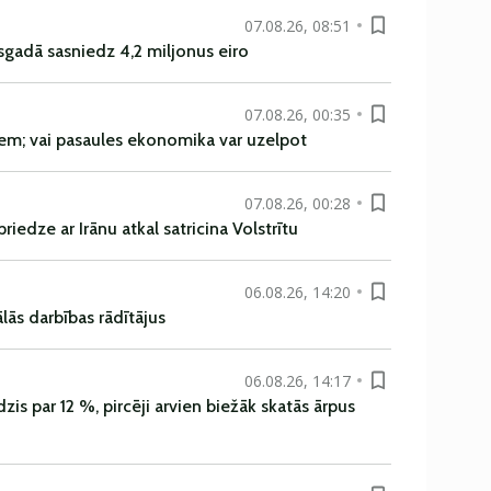
07.08.26, 08:51
sgadā sasniedz 4,2 miljonus eiro
07.08.26, 00:35
em; vai pasaules ekonomika var uzelpot
07.08.26, 00:28
iedze ar Irānu atkal satricina Volstrītu
06.08.26, 14:20
ās darbības rādītājus
06.08.26, 14:17
is par 12 %, pircēji arvien biežāk skatās ārpus