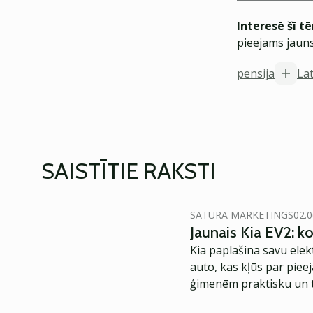
Interesē šī t
pieejams jauns
pensija
Lat
SAISTĪTIE RAKSTI
SATURA MĀRKETINGS
02.0
Jaunais Kia EV2: 
Kia paplašina savu elek
auto, kas kļūs par piee
ģimenēm praktisku un t