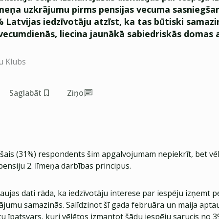
līmeņa uzkrājumu pirms pensijas vecuma sasniegšan
 Latvijas iedzīvotāju atzīst, ka tas būtiski samaz
ecumdienās, liecina jaunākā sabiedriskās domas 
u Klubs
Saglabāt
Ziņo
ešais (31%) respondents šim apgalvojumam nepiekrīt, bet vēl
ensiju 2. līmeņa darbības principus.
aujas dati rāda, ka iedzīvotāju interese par iespēju izņemt p
ājumu samazinās. Salīdzinot šī gada februāra un maija aptau
 īpatsvars, kuri vēlētos izmantot šādu iespēju sarucis no 3