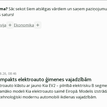
ēma?
Sāc sekot šiem atslēgas vārdiem un saņem paziņojumus
 saturs!
vija
Ekonomika
6.26, 08:46
kompakts elektroauto ģimenes vajadzībām
troauto klāstu ar jauno Kia EV2 – pilnībā elektrisku B segme
jamāko modeli Kia elektroauto saimē Eiropā. Modelis izstrād
ehnoloģiski modernu automobili ikdienas vajadzībām.