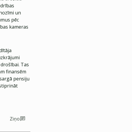
edrības
 nozīmi un
kumus pēc
cības kameras
ītāja
uzkrājumi
a drošībai. Tas
jām finansēm
sargā pensiju
tiprināt
Ziņo