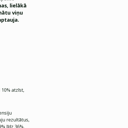
as, lielākā
inātu viņu
aptauja
.
 10% atzīst,
ensiju
ju rezultātus,
9% līdz 36%,