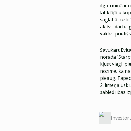
ilgtermiņā ir c
labklājību kop
saglabāt uztic
aktīvo darba 
valdes priekšs
Savukārt Evit
norāda:“Starp
kļūst viegli pi
nozīmē, ka nāk
pieaug. Tāpēc
2. līmeņa uzk
sabiedrības iz
Investor