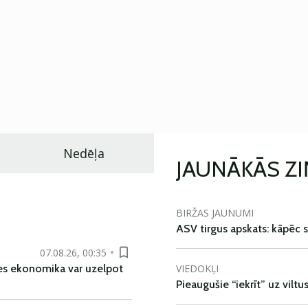
Nedēļa
JAUNĀKĀS Z
BIRŽAS JAUNUMI
ASV tirgus apskats: kāpēc s
07.08.26, 00:35
VIEDOKĻI
es ekonomika var uzelpot
Pieaugušie “iekrīt” uz viltu