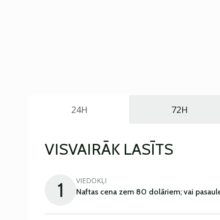
24H
72H
VISVAIRĀK LASĪTS
VIEDOKĻI
1
Naftas cena zem 80 dolāriem; vai pasaul