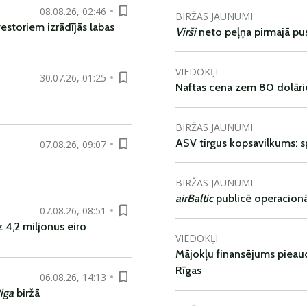
08.08.26, 02:46
BIRŽAS JAUNUMI
vestoriem izrādījās labas
Virši
neto peļņa pirmajā pu
VIEDOKĻI
30.07.26, 01:25
Naftas cena zem 80 dolāri
BIRŽAS JAUNUMI
ASV tirgus kopsavilkums: spr
07.08.26, 09:07
BIRŽAS JAUNUMI
airBaltic
publicē operacionāl
07.08.26, 08:51
 4,2 miljonus eiro
VIEDOKĻI
Mājokļu finansējums pieaudz
Rīgas
06.08.26, 14:13
iga
biržā