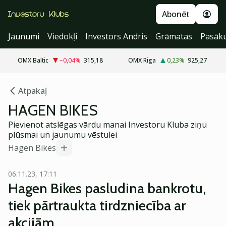
Abonēt
Jaunumi
Viedokļi
Investors Andris
Grāmatas
Pasāk
OMX Baltic
−0,04
%
315,18
OMX Riga
0,23
%
925,27
Atpakaļ
HAGEN BIKES
Pievienot atslēgas vārdu manai Investoru Kluba ziņu
plūsmai un jaunumu vēstulei
Hagen Bikes
06.11.23, 17:11
Hagen Bikes pasludina bankrotu,
tiek pārtraukta tirdzniecība ar
akcijām