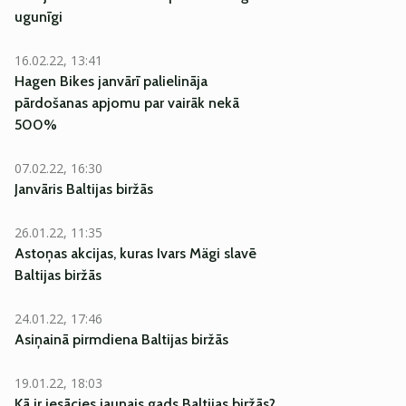
ugunīgi
16.02.22, 13:41
Hagen Bikes janvārī palielināja
pārdošanas apjomu par vairāk nekā
500%
07.02.22, 16:30
Janvāris Baltijas biržās
26.01.22, 11:35
Astoņas akcijas, kuras Ivars Mägi slavē
Baltijas biržās
24.01.22, 17:46
Asiņainā pirmdiena Baltijas biržās
19.01.22, 18:03
Kā ir iesācies jaunais gads Baltijas biržās?