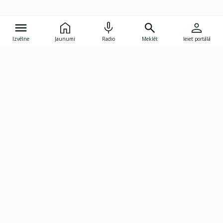
Izvēlne
Jaunumi
Radio
Meklēt
Ieiet portālā
Gunāra Astras iela 8B, Rīga, LV-1082
janis.skupelis@investoruklubs.lv
Abonē
Abonē jaunumus
Reklāma
Publikāciju lietošanas
Vispārējie noteikumi
tiesības
Privātuma politika
Pārtraukt abonēšanu