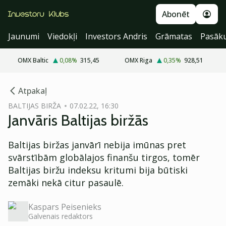
Abonēt
Jaunumi
Viedokļi
Investors Andris
Grāmatas
Pasāk
OMX Baltic
0,08
%
315,45
OMX Riga
0,35
%
928,51
cebook
Atpakaļ
Twitter)
BALTIJAS BIRŽA
07.02.22, 16:30
Janvāris Baltijas biržās
kedIn
ail
Baltijas biržas janvārī nebija imūnas pret
svārstībām globālajos finanšu tirgos, tomēr
k
Baltijas biržu indeksu kritumi bija būtiski
zemāki nekā citur pasaulē.
Kaspars Peisenieks
Galvenais redaktors