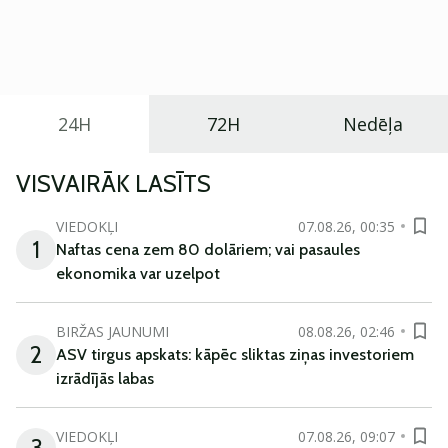
Eiropā. Modelis izstrādāts ar mērķi piedāvāt ģimenēm
praktisku un tehnoloģiski modernu automobili
ikdienas vajadzībām.
24H
72H
Nedēļa
VISVAIRĀK LASĪTS
VIEDOKĻI
07.08.26, 00:35
1
Naftas cena zem 80 dolāriem; vai pasaules
ekonomika var uzelpot
BIRŽAS JAUNUMI
08.08.26, 02:46
2
ASV tirgus apskats: kāpēc sliktas ziņas investoriem
izrādījās labas
VIEDOKĻI
07.08.26, 09:07
3