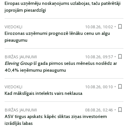
Eiropas uzņēmēju noskaņojums uzlabojas, taču patērētāji
joprojām piesardzīgi
VIEDOKĻI
10.08.26, 10:02
Eirozonas uzņēmumi prognozē lēnāku cenu un algu
pieaugumu
BIRŽAS JAUNUMI
10.08.26, 09:57
Eleving Group
šī gada pirmos sešus mēnešus noslēdz ar
40,4% ieņēmumu pieaugumu
VIEDOKĻI
10.08.26, 00:10
Kad mākslīgais intelekts vairs neklausa
BIRŽAS JAUNUMI
08.08.26, 02:46
ASV tirgus apskats: kāpēc sliktas ziņas investoriem
izrādījās labas