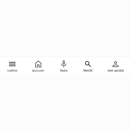
Izvēlne
Jaunumi
Radio
Meklēt
Ieiet portālā
Gunāra Astras iela 8B, Rīga, LV-1082
janis.skupelis@investoruklubs.lv