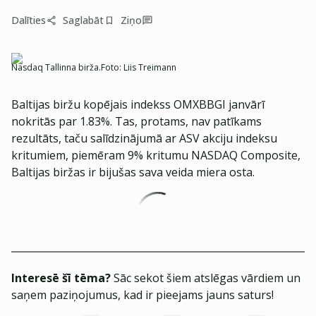
Dalīties
Saglabāt
Ziņo
Nasdaq Tallinna birža.
Foto:
Liis Treimann
Baltijas biržu kopējais indekss OMXBBGI janvārī
nokritās par 1.83%. Tas, protams, nav patīkams
rezultāts, taču salīdzinājumā ar ASV akciju indeksu
kritumiem, piemēram 9% kritumu NASDAQ Composite,
Baltijas biržas ir bijušas sava veida miera osta.
Interesē šī tēma?
Sāc sekot šiem atslēgas vārdiem un
saņem paziņojumus, kad ir pieejams jauns saturs!