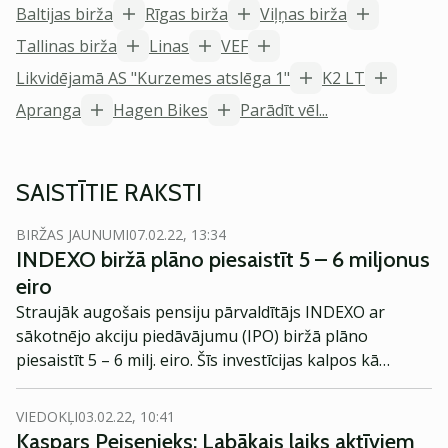
Baltijas birža
Rīgas birža
Viļņas birža
Tallinas birža
Linas
VEF
Likvidējamā AS "Kurzemes atslēga 1"
K2 LT
Apranga
Hagen Bikes
Parādīt vēl...
SAISTĪTIE RAKSTI
BIRŽAS JAUNUMI
07.02.22, 13:34
INDEXO biržā plāno piesaistīt 5 – 6 miljonus
eiro
Straujāk augošais pensiju pārvaldītājs INDEXO ar
sākotnējo akciju piedāvājumu (IPO) biržā plāno
piesaistīt 5 – 6 milj. eiro. Šīs investīcijas kalpos kā
sākotnējais kapitāls jaunas bankas dibināšanai, ko
iecerēts attīstīt par klientiem draudzīgāko finanšu
VIEDOKĻI
03.02.22, 10:41
pakalpojumu sniedzēju. Detalizēta informācija par IPO
Kaspars Peisenieks: Labākais laiks aktīviem