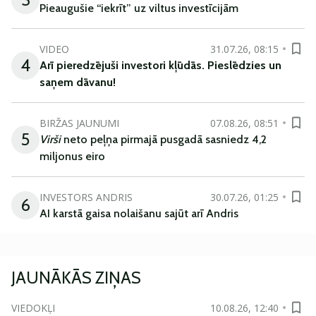
Pieaugušie “iekrīt” uz viltus investīcijām
VIDEO
31.07.26, 08:15
4
Arī
pieredzējuši
investori
kļūdā
s
.
Pieslēdzies un
saņem
dāvanu
!
BIRŽAS JAUNUMI
07.08.26, 08:51
5
Virši
neto peļņa pirmajā pusgadā sasniedz 4,2
miljonus eiro
INVESTORS ANDRIS
30.07.26, 01:25
6
AI karstā gaisa nolaišanu sajūt arī Andris
JAUNĀKĀS ZIŅAS
VIEDOKĻI
10.08.26, 12:40