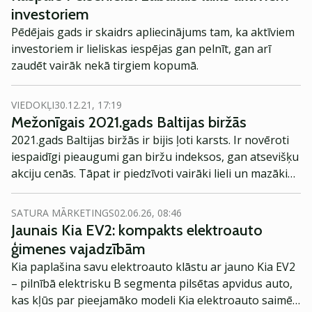
procesā piedāvāto akciju daudzumu, cenu un akciju
investoriem
sadales principiem tiks atspoguļota Prospektā pirms
Pēdējais gads ir skaidrs apliecinājums tam, ka aktīviem
IPO īstenošanas.
investoriem ir lieliskas iespējas gan pelnīt, gan arī
zaudēt vairāk nekā tirgiem kopumā.
VIEDOKĻI
30.12.21, 17:19
Mežonīgais 2021.gads Baltijas biržās
2021.gads Baltijas biržās ir bijis ļoti karsts. Ir novēroti
iespaidīgi pieaugumi gan biržu indeksos, gan atsevišķu
akciju cenās. Tāpat ir piedzīvoti vairāki lieli un mazāki
IPO, kas ir veicinājis vēl lielāku kopējo aktivitāti Baltijas
biržās.
SATURA MĀRKETINGS
02.06.26, 08:46
Jaunais Kia EV2: kompakts elektroauto
ģimenes vajadzībām
Kia paplašina savu elektroauto klāstu ar jauno Kia EV2
– pilnībā elektrisku B segmenta pilsētas apvidus auto,
kas kļūs par pieejamāko modeli Kia elektroauto saimē