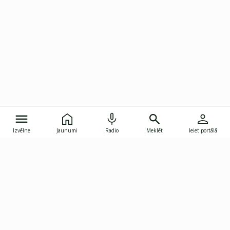
Izvēlne
Jaunumi
Radio
Meklēt
Ieiet portālā
Gunāra Astras iela 8B, Rīga, LV-1082
janis.skupelis@investoruklubs.lv