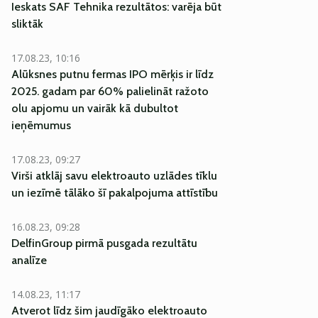
Ieskats SAF Tehnika rezultātos: varēja būt
sliktāk
17.08.23, 10:16
Alūksnes putnu fermas IPO mērķis ir līdz
2025. gadam par 60% palielināt ražoto
olu apjomu un vairāk kā dubultot
ieņēmumus
17.08.23, 09:27
Virši atklāj savu elektroauto uzlādes tīklu
un iezīmē tālāko šī pakalpojuma attīstību
16.08.23, 09:28
DelfinGroup pirmā pusgada rezultātu
analīze
14.08.23, 11:17
Atverot līdz šim jaudīgāko elektroauto