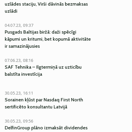
uzlādes staciju, Virši dāvinās bezmaksas
uzlādi
04.07.23, 09:37
Pusgads Baltijas biržā: daži spēcīgi
kāpumi un kritumi, bet kopumā aktivitāte
ir samazinājusies
07.06.23, 08:16
SAF Tehnika – Ilgtermiņā uz uzticību
balstīta investīcija
30.05.23, 16:11
Sorainen kļūst par Nasdaq First North
sertificēto konsultantu Latvijā
30.05.23, 09:56
DelfinGroup plāno izmaksāt dividendes