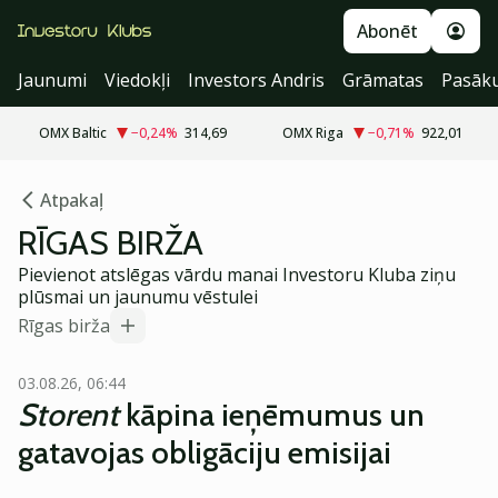
Abonēt
Jaunumi
Viedokļi
Investors Andris
Grāmatas
Pasāk
OMX Baltic
−0,24
%
314,69
OMX Riga
−0,71
%
922,01
Atpakaļ
RĪGAS BIRŽA
Pievienot atslēgas vārdu manai Investoru Kluba ziņu
plūsmai un jaunumu vēstulei
Rīgas birža
03.08.26, 06:44
Storent
kāpina ieņēmumus un
gatavojas obligāciju emisijai