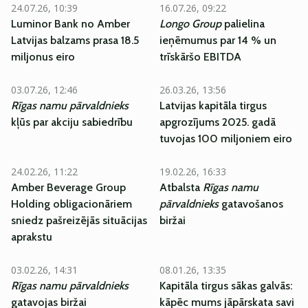
24.07.26, 10:39
16.07.26, 09:22
Luminor Bank no Amber
Longo Group
palielina
Latvijas balzams prasa 18.5
ieņēmumus par 14 % un
miljonus eiro
trīskāršo EBITDA
03.07.26, 12:46
26.03.26, 13:56
Rīgas namu pārvaldnieks
Latvijas kapitāla tirgus
kļūs par akciju sabiedrību
apgrozījums 2025. gadā
tuvojas 100 miljoniem eiro
24.02.26, 11:22
19.02.26, 16:33
Amber Beverage Group
Atbalsta
Rīgas namu
Holding obligacionāriem
pārvaldnieks
gatavošanos
sniedz pašreizējās situācijas
biržai
aprakstu
03.02.26, 14:31
08.01.26, 13:35
Rīgas namu pārvaldnieks
Kapitāla tirgus sākas galvās:
gatavojas biržai
kāpēc mums jāpārskata savi