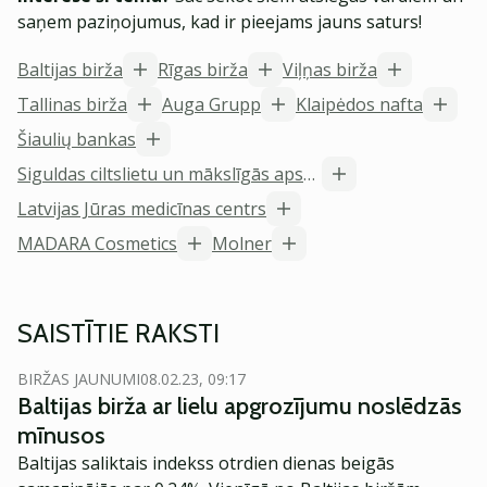
saņem paziņojumus, kad ir pieejams jauns saturs!
Baltijas birža
Rīgas birža
Viļņas birža
Tallinas birža
Auga Grupp
Klaipėdos nafta
Šiaulių bankas
Siguldas ciltslietu un mākslīgās apsēklošanas stacija
Latvijas Jūras medicīnas centrs
MADARA Cosmetics
Molner
SAISTĪTIE RAKSTI
BIRŽAS JAUNUMI
08.02.23, 09:17
Baltijas birža ar lielu apgrozījumu noslēdzās
mīnusos
Baltijas saliktais indekss otrdien dienas beigās