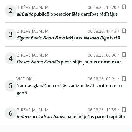
BIRŽAS JAUNUMI
06.08.26, 14:20
2
airBaltic
publicē operacionālās darbības rādītājus
BIRŽAS JAUNUMI
06.08.26, 14:13
3
Signet Baltic Bond Fund
iekļauts
Nasdaq Riga
biržā
BIRŽAS JAUNUMI
06.08.26, 09:36
4
Preses Nama Kvartāls
piesaistījis jaunus nomniekus
VIEDOKĻI
06.08.26, 09:21
5
Naudas glabāšana mājās var izmaksāt simtiem eiro
gadā
BIRŽAS JAUNUMI
06.08.26, 10:55
6
Indexo
un
Indexo banka
palielinājušas pamatkapitālu