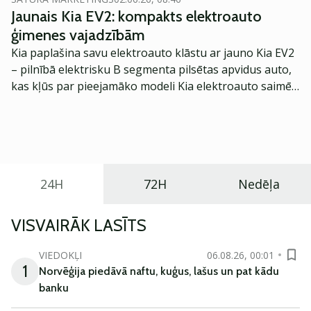
Jaunais Kia EV2: kompakts elektroauto
ģimenes vajadzībām
Kia paplašina savu elektroauto klāstu ar jauno Kia EV2
– pilnībā elektrisku B segmenta pilsētas apvidus auto,
kas kļūs par pieejamāko modeli Kia elektroauto saimē
Eiropā. Modelis izstrādāts ar mērķi piedāvāt ģimenēm
praktisku un tehnoloģiski modernu automobili
ikdienas vajadzībām.
24H
72H
Nedēļa
VISVAIRĀK LASĪTS
VIEDOKĻI
06.08.26, 00:01
1
Norvēģija piedāvā naftu, kuģus, lašus un pat kādu
banku