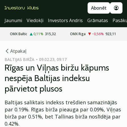
Abonēt
Jaunumi
Viedokļi
Investors Andris
Grāmatas
Pasāk
OMX Baltic
0,11
%
315,32
OMX Riga
−0,56
%
923,11
cebook
Atpakaļ
Twitter)
BALTIJAS BIRŽA
09.02.23, 09:17
Rīgas un Viļņas biržu kāpums
kedIn
nespēja Baltijas indeksu
ail
pārvietot plusos
k
Baltijas saliktais indekss trešdien samazinājās
par 0.19%. Rīgas birža pieauga par 0.09%, Viļņas
birža par 0.51%, bet Tallinas birža noslīdēja par
0.42%.