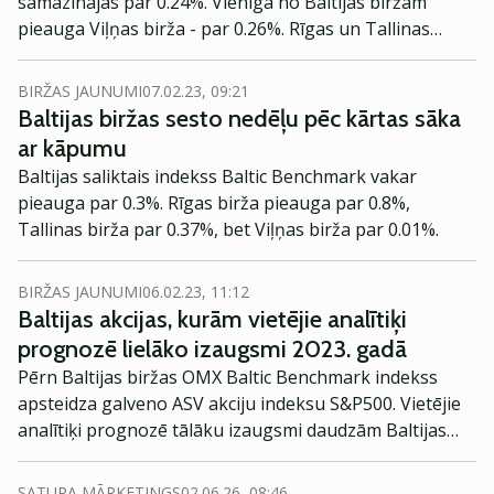
samazinājās par 0.24%. Vienīgā no Baltijas biržām
pieauga Viļņas birža - par 0.26%. Rīgas un Tallinas
indeksi noslēdzās attiecīgi par 0.51% un 0.22% zemāk.
BIRŽAS JAUNUMI
07.02.23, 09:21
Baltijas biržas sesto nedēļu pēc kārtas sāka
ar kāpumu
Baltijas saliktais indekss Baltic Benchmark vakar
pieauga par 0.3%. Rīgas birža pieauga par 0.8%,
Tallinas birža par 0.37%, bet Viļņas birža par 0.01%.
BIRŽAS JAUNUMI
06.02.23, 11:12
Baltijas akcijas, kurām vietējie analītiķi
prognozē lielāko izaugsmi 2023. gadā
Pērn Baltijas biržas OMX Baltic Benchmark indekss
apsteidza galveno ASV akciju indeksu S&P500. Vietējie
analītiķi prognozē tālāku izaugsmi daudzām Baltijas
kompāniju akcijām.
SATURA MĀRKETINGS
02.06.26, 08:46