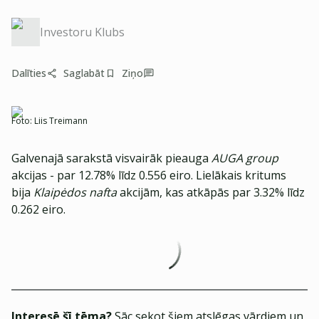
Investoru Klubs
Dalīties
Saglabāt
Ziņo
Foto:
Liis Treimann
Galvenajā sarakstā visvairāk pieauga
AUGA group
akcijas - par 12.78% līdz 0.556 eiro. Lielākais kritums
bija
Klaipėdos nafta
akcijām, kas atkāpās par 3.32% līdz
0.262 eiro.
Interesē šī tēma?
Sāc sekot šiem atslēgas vārdiem un