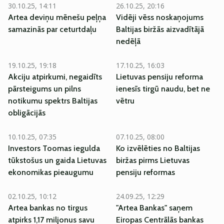
30.10.25, 14:11
26.10.25, 20:16
Artea deviņu mēnešu peļņa
Vidēji vēss noskaņojums
samazinās par ceturtdaļu
Baltijas biržās aizvadītājā
nedēļā
19.10.25, 19:18
17.10.25, 16:03
Akciju atpirkumi, negaidīts
Lietuvas pensiju reforma
pārsteigums un pilns
ienesīs tirgū naudu, bet ne
notikumu spektrs Baltijas
vētru
obligācijās
10.10.25, 07:35
07.10.25, 08:00
Investors Toomas iegulda
Ko izvēlēties no Baltijas
tūkstošus un gaida Lietuvas
biržas pirms Lietuvas
ekonomikas pieaugumu
pensiju reformas
02.10.25, 10:12
24.09.25, 12:29
Artea bankas no tirgus
"Artea Bankas" saņem
atpirks 1,17 miljonus savu
Eiropas Centrālās bankas