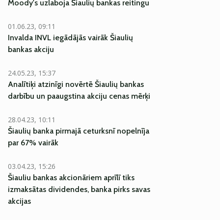
Moody's uzlaboja Šiaulių bankas reitingu
01.06.23, 09:11
Invalda INVL iegādājās vairāk Šiaulių
bankas akciju
24.05.23, 15:37
Analītiķi atzinīgi novērtē Šiaulių bankas
darbību un paaugstina akciju cenas mērķi
28.04.23, 10:11
Šiaulių banka pirmajā ceturksnī nopelnīja
par 67% vairāk
03.04.23, 15:26
Šiauliu bankas akcionāriem aprīlī tiks
izmaksātas dividendes, banka pirks savas
akcijas