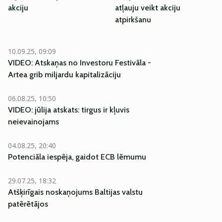
akciju
atļauju veikt akciju
atpirkšanu
10.09.25, 09:09
VIDEO: Atskaņas no Investoru Festivāla -
Artea grib miljardu kapitalizāciju
06.08.25, 10:50
VIDEO: jūlija atskats: tirgus ir kļuvis
neievainojams
EKSKLUZĪVI
04.08.25, 20:40
Potenciāla iespēja, gaidot ECB lēmumu
29.07.25, 18:32
Atšķirīgais noskaņojums Baltijas valstu
patērētājos