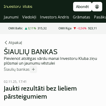
Abonēt
Jaunumi
Viedokļi
Investors Andris
Grāmatas
Pasāk
OMX Baltic
0,11
%
315,32
OMX Riga
−0,56
%
923,11
Atpakaļ
ŠIAULIŲ BANKAS
Pievienot atslēgas vārdu manai Investoru Kluba ziņu
plūsmai un jaunumu vēstulei
Šiaulių bankas
02.11.25, 17:41
Jaukti rezultāti bez lieliem
pārsteigumiem