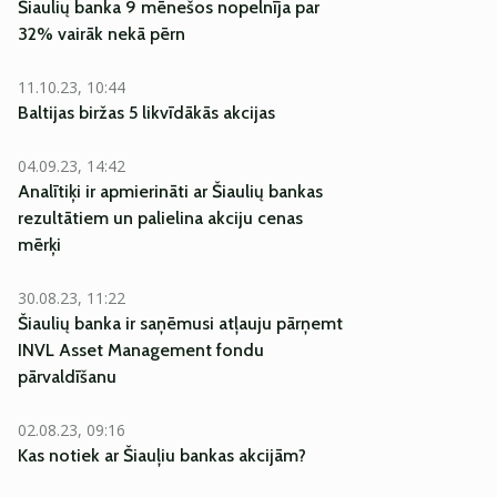
Šiaulių banka 9 mēnešos nopelnīja par
32% vairāk nekā pērn
11.10.23, 10:44
Baltijas biržas 5 likvīdākās akcijas
04.09.23, 14:42
Analītiķi ir apmierināti ar Šiaulių bankas
rezultātiem un palielina akciju cenas
mērķi
30.08.23, 11:22
Šiaulių banka ir saņēmusi atļauju pārņemt
INVL Asset Management fondu
pārvaldīšanu
02.08.23, 09:16
Kas notiek ar Šiauļiu bankas akcijām?