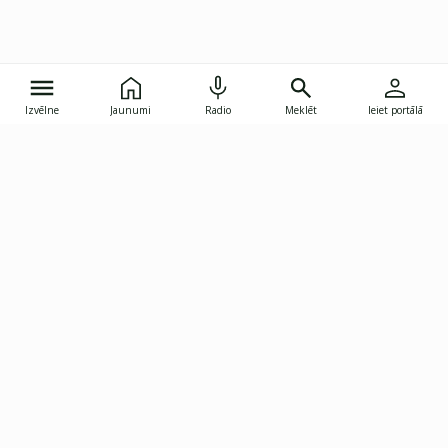
Izvēlne
Jaunumi
Radio
Meklēt
Ieiet portālā
Gunāra Astras iela 8B, Rīga, LV-1082
janis.skupelis@investoruklubs.lv
Abonē
Abonē jaunumus
Reklāma
Publikāciju lietošanas
Vispārējie noteikumi
tiesības