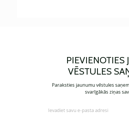
PIEVIENOTIES
VĒSTULES SA
Paraksties jaunumu vēstules saņem
svarīgākās ziņas sav