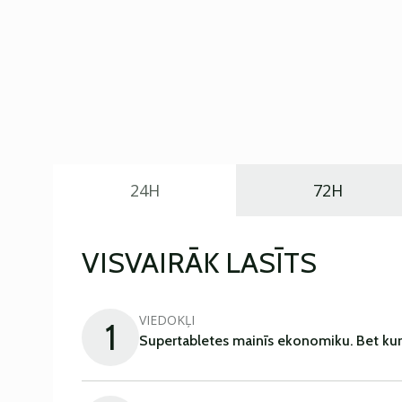
24H
72H
VISVAIRĀK LASĪTS
VIEDOKĻI
1
Supertabletes mainīs ekonomiku. Bet kur