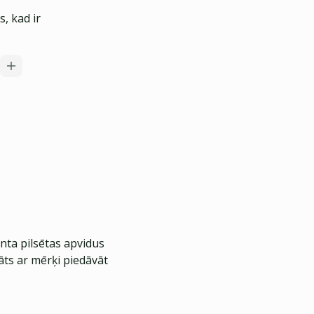
, kad ir
nta pilsētas apvidus
āts ar mērķi piedāvāt