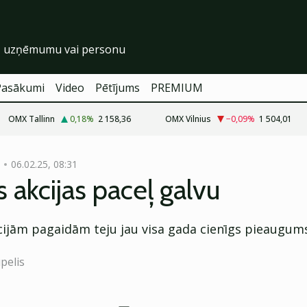
Pasākumi
Video
Pētījums
PREMIUM
OMX Tallinn
0,18
%
2 158,36
OMX Vilnius
−0,09
%
1 504,01
06.02.25, 08:31
as akcijas paceļ galvu
cijām pagaidām teju jau visa gada cienīgs pieaugum
pelis