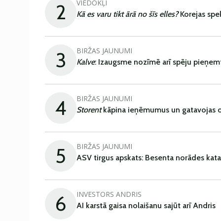
VIEDOKĻI
2
Kā es varu tikt ārā no šīs elles?
Korejas spe
BIRŽAS JAUNUMI
3
Kalve
: Izaugsme nozīmē arī spēju pieņem
BIRŽAS JAUNUMI
4
Storent
kāpina ieņēmumus un gatavojas ob
BIRŽAS JAUNUMI
5
ASV tirgus apskats: Besenta norādes kata
INVESTORS ANDRIS
6
AI karstā gaisa nolaišanu sajūt arī Andris