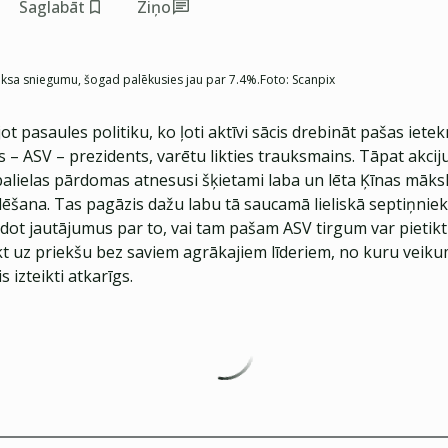
Saglabāt
Ziņo
deksa sniegumu, šogad palēkusies jau par 7.4%.
Foto:
Scanpix
jot pasaules politiku, ko ļoti aktīvi sācis drebināt pašas ie
s – ASV – prezidents, varētu likties trauksmains. Tāpat akcij
alielas pārdomas atnesusi šķietami laba un lēta Ķīnas māksl
dēšana. Tas pagāzis dažu labu tā saucamā lieliskā septiņniek
zdot jautājumus par to, vai tam pašam ASV tirgum var pietik
kt uz priekšu bez saviem agrākajiem līderiem, no kuru veiku
s izteikti atkarīgs.