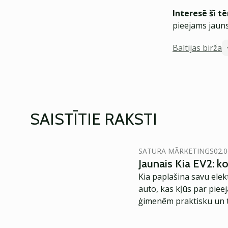
Interesē šī t
pieejams jauns
Baltijas birža
SAISTĪTIE RAKSTI
SATURA MĀRKETINGS
02.0
Jaunais Kia EV2: 
Kia paplašina savu elek
auto, kas kļūs par piee
ģimenēm praktisku un t