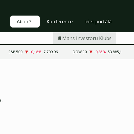
Pašapkalpošanās
Abonēt
Abonēt
Konference
Ieiet portālā
Mans Investoru Klubs
S&P 500
−0,18
%
7 709,96
DOW 30
−0,85
%
53 885,1
s.