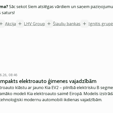
ēma?
Sāc sekot šiem atslēgas vārdiem un saņem paziņojumus
 saturs!
Akcija
LHV Group
Šiaulių bankas
Ignitis grupė
6.26, 08:46
kompakts elektroauto ģimenes vajadzībām
troauto klāstu ar jauno Kia EV2 – pilnībā elektrisku B segme
jamāko modeli Kia elektroauto saimē Eiropā. Modelis izstrād
ehnoloģiski modernu automobili ikdienas vajadzībām.