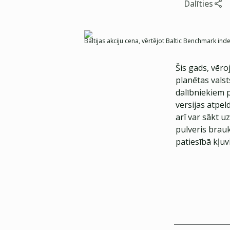
Dalīties
Baltijas akciju cena, vērtējot Baltic Benchmark in
Šis gads, vēro
planētas valst
dalībniekiem p
versijas atpel
arī var sākt u
pulveris brau
patiesībā kļuvi