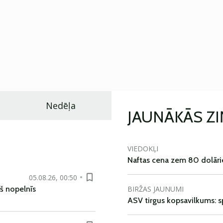
Nedēļa
JAUNĀKĀS Z
VIEDOKĻI
Naftas cena zem 80 dolāri
05.08.26, 00:50
BIRŽAS JAUNUMI
š nopelnīs
ASV tirgus kopsavilkums: spr