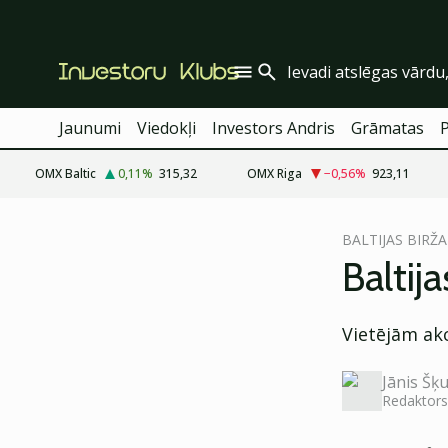
Jaunumi
Viedokļi
Investors Andris
Grāmatas
OMX Baltic
0,11
%
315,32
OMX Riga
−0,56
%
923,11
cebook
BALTIJAS BIRŽA
Twitter)
Baltij
kedIn
Vietējām ak
ail
k
Jānis Šķu
Redaktors