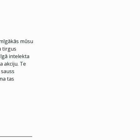
tekmīgākās mūsu
u tirgus
īgā intelekta
a akciju. Te
t sauss
ma tas