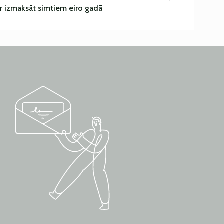
r izmaksāt simtiem eiro gadā