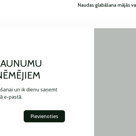
Naudas glabāšana mājās va
 JAUNUMU
ŅĒMĒJIEM
šanai un ik dienu saņemt
ā e-pastā.
Pievienoties