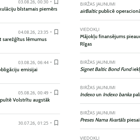
03.08.26, 00:30
BIRŽAS JAUNUMI
kulāciju bīstamais piemērs
airBaltic
publicē operacionāl
VIEDOKĻI
04.08.26, 23:35
Mājokļu finansējums pieaudz
t sarežģītus lēmumus
Rīgas
BIRŽAS JAUNUMI
03.08.26, 06:44
Signet Baltic Bond Fund
iek
ligāciju emisijai
BIRŽAS JAUNUMI
05.08.26, 00:49
Indexo
un
Indexo banka
pal
pultē Volstrītu augstāk
BIRŽAS JAUNUMI
Preses Nama Kvartāls
piesa
30.07.26, 01:25
VIEDOKĻI