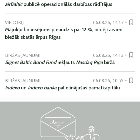
airBaltic
publicē operacionālās darbības rādītājus
VIEDOKĻI
06.08.26, 14:17
Mājokļu finansējums pieaudzis par 12 %, pircēji arvien
biežāk skatās ārpus Rīgas
BIRŽAS JAUNUMI
06.08.26, 14:13
Signet Baltic Bond Fund
iekļauts
Nasdaq Riga
biržā
BIRŽAS JAUNUMI
06.08.26, 10:55
Indexo
un
Indexo banka
palielinājušas pamatkapitālu