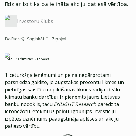
līdz ar to tika palielināta akciju patiesā vērtība.
Investoru Klubs
Dalīties
Saglabāt
Ziņo
Foto:
Vladimiras Ivanovas
1. ceturkšņa ieņēmumi un peļņa nepārprotami
pārsniedza gaidīto, jo augstākas procentu likmes un
pieticīgas saistību nepildīšanas likmes radīja ideālu
klimatu banku darbībai. Ir pieņemts jauns Lietuvas
banku nodoklis, taču
ENLIGHT Research
paredz tā
ierobežotu ietekmi uz peļņu. Igaunijas investīciju
izpētes uzņēmums paaugstināja aplēses un akciju
patieso vērtību.