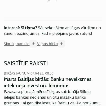
Interesē šī tēma?
Sāc sekot šiem atslēgas vārdiem un
saņem paziņojumus, kad ir pieejams jauns saturs!
Šiaulių bankas
Viļņas birža
SAISTĪTIE RAKSTI
BIRŽAS JAUNUMI
04.04.23, 08:56
Marts Baltijas biržās: Banku neveiksmes
ietekmēja investoru lēmumus
Pavasara pirmajā mēnesī tirgus satricināja Silīcija
ielejas bankas nedienas un citu mazāku banku
grūtības. Lai gan tika lēsts, ka Baltiju visi šie notikumi