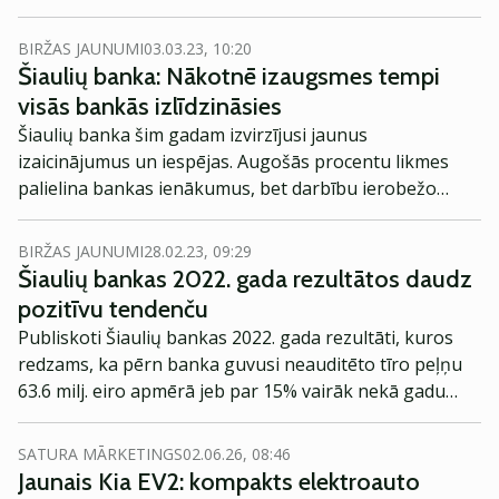
neskars, tomēr noskaņojumu tas ietekmēja gan.
BIRŽAS JAUNUMI
03.03.23, 10:20
Šiaulių banka: Nākotnē izaugsmes tempi
visās bankās izlīdzināsies
Šiaulių banka šim gadam izvirzījusi jaunus
izaicinājumus un iespējas. Augošās procentu likmes
palielina bankas ienākumus, bet darbību ierobežo
paaugstinātas kapitāla prasības. Darījuma īstenošana
ar Invalda INVL prasīs resursus, taču paredzams, ka
BIRŽAS JAUNUMI
28.02.23, 09:29
centieni atgriezīsies ar lielākiem ienākumiem.
Šiaulių bankas 2022. gada rezultātos daudz
pozitīvu tendenču
Publiskoti Šiaulių bankas 2022. gada rezultāti, kuros
redzams, ka pērn banka guvusi neauditēto tīro peļņu
63.6 milj. eiro apmērā jeb par 15% vairāk nekā gadu
iepriekš. Kredītportfelis salīdzinājumā ar iepriekšējā
gada atbilstošo periodu palielinājās par 25%,
SATURA MĀRKETINGS
02.06.26, 08:46
pārsniedzot 2.6 mljrd. eiro.
Jaunais Kia EV2: kompakts elektroauto