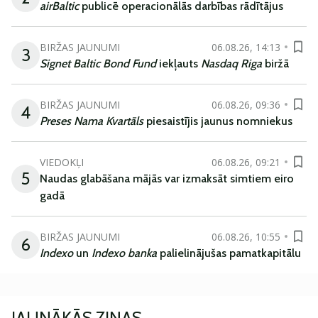
airBaltic
publicē operacionālās darbības rādītājus
BIRŽAS JAUNUMI
06.08.26, 14:13
3
Signet Baltic Bond Fund
iekļauts
Nasdaq Riga
biržā
BIRŽAS JAUNUMI
06.08.26, 09:36
4
Preses Nama Kvartāls
piesaistījis jaunus nomniekus
VIEDOKĻI
06.08.26, 09:21
5
Naudas glabāšana mājās var izmaksāt simtiem eiro
gadā
BIRŽAS JAUNUMI
06.08.26, 10:55
6
Indexo
un
Indexo banka
palielinājušas pamatkapitālu
JAUNĀKĀS ZIŅAS