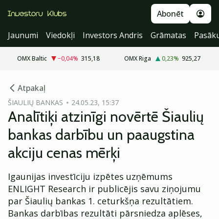
Abonēt
Jaunumi
Viedokļi
Investors Andris
Grāmatas
Pasāk
OMX Baltic
−0,04
%
315,18
OMX Riga
0,23
%
925,27
cebook
Atpakaļ
Twitter)
ŠIAULIŲ BANKAS
24.05.23, 15:37
Analītiķi atzinīgi novērtē Šiaulių
kedIn
bankas darbību un paaugstina
ail
akciju cenas mērķi
k
Igaunijas investīciju izpētes uzņēmums
ENLIGHT Research ir publicējis savu ziņojumu
par Šiaulių bankas 1. ceturkšņa rezultātiem.
Bankas darbības rezultāti pārsniedza aplēses,