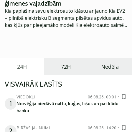
ģimenes vajadzībām
Kia paplašina savu elektroauto klāstu ar jauno Kia EV2
– pilnībā elektrisku B segmenta pilsētas apvidus auto,
kas kļūs par pieejamāko modeli Kia elektroauto saimē
Eiropā. Modelis izstrādāts ar mērķi piedāvāt ģimenēm
praktisku un tehnoloģiski modernu automobili
ikdienas vajadzībām.
24H
72H
Nedēļa
VISVAIRĀK LASĪTS
VIEDOKĻI
06.08.26, 00:01
1
Norvēģija piedāvā naftu, kuģus, lašus un pat kādu
banku
BIRŽAS JAUNUMI
06.08.26, 14:20
2