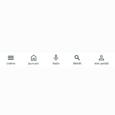
Izvēlne
Jaunumi
Radio
Meklēt
Ieiet portālā
Gunāra Astras iela 8B, Rīga, LV-1082
janis.skupelis@investoruklubs.lv