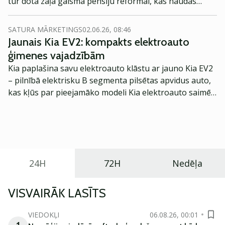
tur dota zaļā gaisma pensiju reformai, kas naudas
plūdus var palielināt arī vietējā akciju un obligāciju
tirgus virzienā. Nav izslēgts, ka pie Baltijas vērtspapīru
SATURA MĀRKETINGS
02.06.26, 08:46
tirgus pamatā ļoti ierobežotās likviditātes tam beigās
Jaunais Kia EV2: kompakts elektroauto
būs pat visai redzama ietekme uz cenām.
ģimenes vajadzībām
Kia paplašina savu elektroauto klāstu ar jauno Kia EV2
– pilnībā elektrisku B segmenta pilsētas apvidus auto,
kas kļūs par pieejamāko modeli Kia elektroauto saimē
Eiropā. Modelis izstrādāts ar mērķi piedāvāt ģimenēm
praktisku un tehnoloģiski modernu automobili
ikdienas vajadzībām.
24H
72H
Nedēļa
VISVAIRĀK LASĪTS
VIEDOKĻI
06.08.26, 00:01