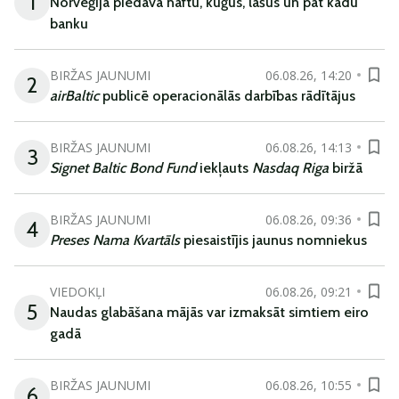
1
Norvēģija piedāvā naftu, kuģus, lašus un pat kādu
banku
BIRŽAS JAUNUMI
06.08.26, 14:20
2
airBaltic
publicē operacionālās darbības rādītājus
BIRŽAS JAUNUMI
06.08.26, 14:13
3
Signet Baltic Bond Fund
iekļauts
Nasdaq Riga
biržā
BIRŽAS JAUNUMI
06.08.26, 09:36
4
Preses Nama Kvartāls
piesaistījis jaunus nomniekus
VIEDOKĻI
06.08.26, 09:21
5
Naudas glabāšana mājās var izmaksāt simtiem eiro
gadā
BIRŽAS JAUNUMI
06.08.26, 10:55
6