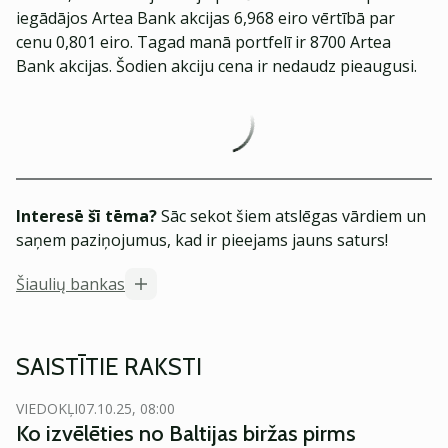
iegādājos Artea Bank akcijas 6,968 eiro vērtībā par
cenu 0,801 eiro. Tagad manā portfelī ir 8700 Artea
Bank akcijas. Šodien akciju cena ir nedaudz pieaugusi.
Interesē šī tēma?
Sāc sekot šiem atslēgas vārdiem un
saņem paziņojumus, kad ir pieejams jauns saturs!
Šiaulių bankas
SAISTĪTIE RAKSTI
VIEDOKĻI
07.10.25, 08:00
Ko izvēlēties no Baltijas biržas pirms