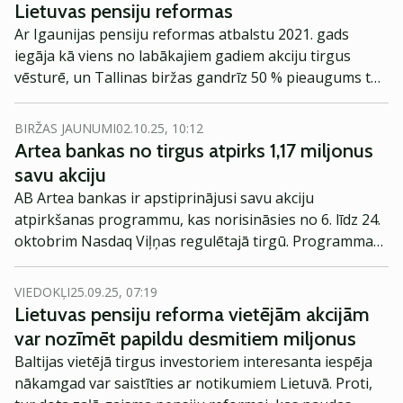
Lietuvas pensiju reformas
Ar Igaunijas pensiju reformas atbalstu 2021. gads
iegāja kā viens no labākajiem gadiem akciju tirgus
vēsturē, un Tallinas biržas gandrīz 50 % pieaugums to
pacēla pasaules akciju tirgus indeksu augšgalā. Līdzīga
reforma jaunajā gadā sāksies arī Lietuvā, un manas
BIRŽAS JAUNUMI
02.10.25, 10:12
acis jau alkatīgi ir pievērstas tirgum tur, lai iegūtu savu
Artea bankas no tirgus atpirks 1,17 miljonus
daļu no Lietuvas miljardiem.
savu akciju
AB Artea bankas ir apstiprinājusi savu akciju
atpirkšanas programmu, kas norisināsies no 6. līdz 24.
oktobrim Nasdaq Viļņas regulētajā tirgū. Programmas
ietvaros banka plāno atpirkt līdz 1,17 miljoniem savu
akciju, īstenojot akcionāru pilnsapulces lēmumu.
VIEDOKĻI
25.09.25, 07:19
Lietuvas pensiju reforma vietējām akcijām
var nozīmēt papildu desmitiem miljonus
Baltijas vietējā tirgus investoriem interesanta iespēja
nākamgad var saistīties ar notikumiem Lietuvā. Proti,