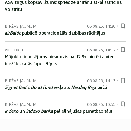
ASV tirgus kopsavilkums: spriedze ar Irānu atkal satricina
Volstrītu
BIRŽAS JAUNUMI
06.08.26, 14:20
airBaltic
publicē operacionālās darbības rādītājus
VIEDOKĻI
06.08.26, 14:17
Mājokļu finansējums pieaudzis par 12 %, pircēji arvien
biežāk skatās ārpus Rīgas
BIRŽAS JAUNUMI
06.08.26, 14:13
Signet Baltic Bond Fund
iekļauts
Nasdaq Riga
biržā
BIRŽAS JAUNUMI
06.08.26, 10:55
Indexo
un
Indexo banka
palielinājušas pamatkapitālu