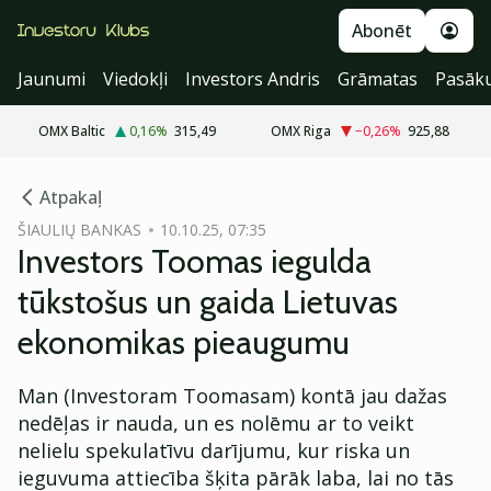
Abonēt
Jaunumi
Viedokļi
Investors Andris
Grāmatas
Pasāk
OMX Baltic
0,16
%
315,49
OMX Riga
−0,26
%
925,88
cebook
Atpakaļ
Twitter)
ŠIAULIŲ BANKAS
10.10.25, 07:35
Investors Toomas iegulda
kedIn
tūkstošus un gaida Lietuvas
ail
ekonomikas pieaugumu
k
Man (Investoram Toomasam) kontā jau dažas
nedēļas ir nauda, un es nolēmu ar to veikt
nelielu spekulatīvu darījumu, kur riska un
ieguvuma attiecība šķita pārāk laba, lai no tās