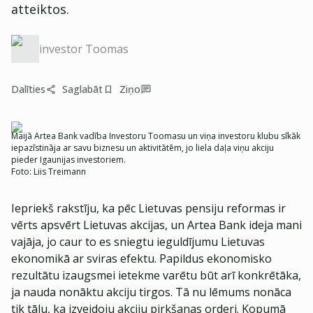
atteiktos.
investor Toomas
Dalīties
Saglabāt
Ziņo
Maijā Artea Bank vadība Investoru Toomasu un viņa investoru klubu sīkāk
iepazīstināja ar savu biznesu un aktivitātēm, jo liela daļa viņu akciju
pieder Igaunijas investoriem.
Foto:
Liis Treimann
Iepriekš rakstīju, ka pēc Lietuvas pensiju reformas ir
vērts apsvērt Lietuvas akcijas, un Artea Bank ideja mani
vajāja, jo caur to es sniegtu ieguldījumu Lietuvas
ekonomikā ar sviras efektu. Papildus ekonomisko
rezultātu izaugsmei ietekme varētu būt arī konkrētāka,
ja nauda nonāktu akciju tirgos. Tā nu lēmums nonāca
tik tālu, ka izveidoju akciju pirkšanas orderi. Kopumā