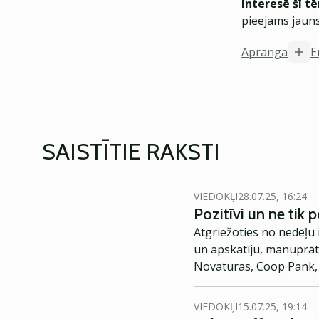
Interesē šī t
pieejams jauns
Apranga
E
SAISTĪTIE RAKSTI
VIEDOKĻI
28.07.25, 16:24
Pozitīvi un ne tik 
Atgriežoties no nedēļu 
un apskatīju, manuprāt
Novaturas, Coop Pank, 
VIEDOKĻI
15.07.25, 19:14