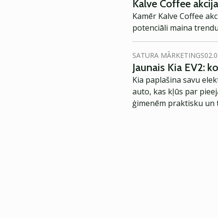
Kalve Coffee akcija
Kamēr Kalve Coffee akci
potenciāli maina trendu
SATURA MĀRKETINGS
02.0
Jaunais Kia EV2: 
Kia paplašina savu elek
auto, kas kļūs par piee
ģimenēm praktisku un t