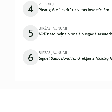
VIEDOKĻI
4
Pieaugušie “iekrīt” uz viltus investīcijām
BIRŽAS JAUNUMI
5
Virši
neto peļņa pirmajā pusgadā sasniedz
BIRŽAS JAUNUMI
6
Signet Baltic Bond Fund
iekļauts
Nasdaq R