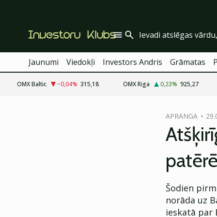
Jaunumi
Viedokļi
Investors Andris
Grāmatas
OMX Baltic
−0,04
%
315,18
OMX Riga
0,23
%
925,27
cebook
APRANGA
29.
Twitter)
Atšķir
kedIn
patērē
ail
k
Šodien pirm
norāda uz Ba
ieskatā par 