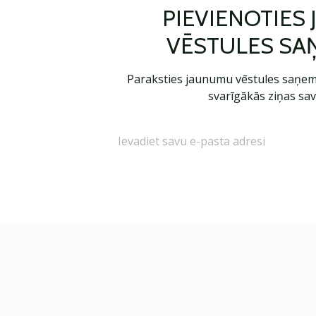
PIEVIENOTIES
VĒSTULES SA
Paraksties jaunumu vēstules saņem
svarīgākās ziņas sav