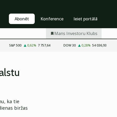
Pašapkalpošanās
Abonēt
Abonēt
Konference
Ieiet portālā
Mans Investoru Klubs
S&P 500
0,62
%
7 757,64
DOW 30
0,28
%
54 036,93
alstu
u, ka tie
dienas biržas