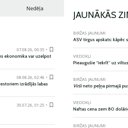
Nedēļa
JAUNĀKĀS Z
BIRŽAS JAUNUMI
ASV tirgus apskats: kāpēc s
07.08.26, 00:35
VIEDOKĻI
es ekonomika var uzelpot
Pieaugušie “iekrīt” uz viltu
08.08.26, 02:46
BIRŽAS JAUNUMI
vestoriem izrādījās labas
Virši
neto peļņa pirmajā pu
VIEDOKĻI
30.07.26, 01:25
Naftas cena zem 80 dolāri
BIRŽAS JAUNUMI