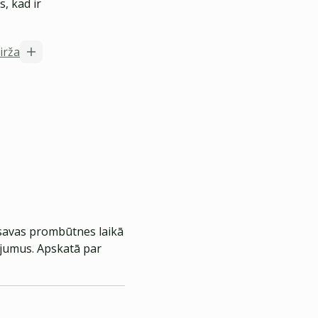
, kad ir
birža
 savas prombūtnes laikā
ājumus. Apskatā par