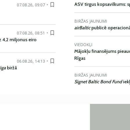
ASV tirgus kopsavilkums: spr
07.08.26, 09:07
BIRŽAS JAUNUMI
airBaltic
publicē operacionāl
07.08.26, 08:51
 4,2 miljonus eiro
VIEDOKĻI
Mājokļu finansējums pieaudz
Rīgas
06.08.26, 14:13
iga
biržā
BIRŽAS JAUNUMI
Signet Baltic Bond Fund
iek