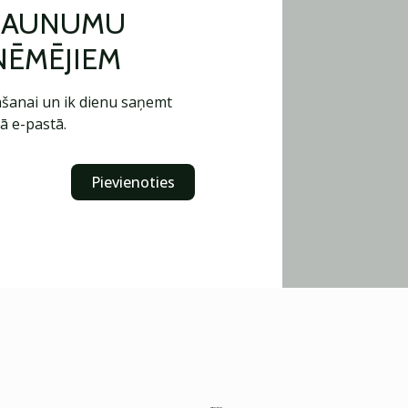
 JAUNUMU
ŅĒMĒJIEM
šanai un ik dienu saņemt
ā e-pastā.
Pievienoties