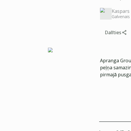
Kaspars 
Galvenais
Dalīties
Apranga Group
peļņa samazinā
pirmajā pusga