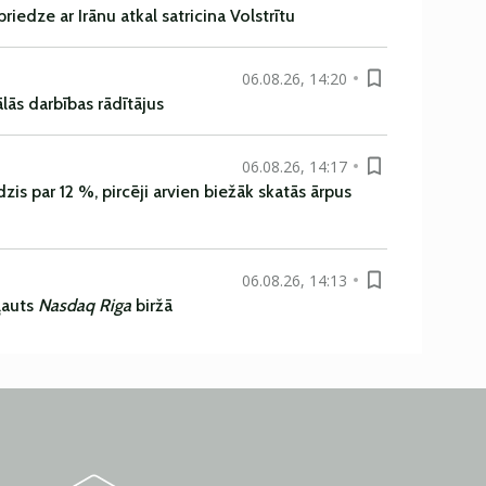
iedze ar Irānu atkal satricina Volstrītu
06.08.26, 14:20
ās darbības rādītājus
06.08.26, 14:17
is par 12 %, pircēji arvien biežāk skatās ārpus
06.08.26, 14:13
ļauts
Nasdaq Riga
biržā