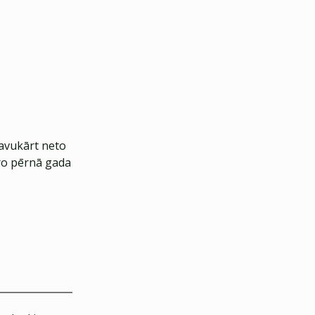
avukārt neto
iro pērnā gada