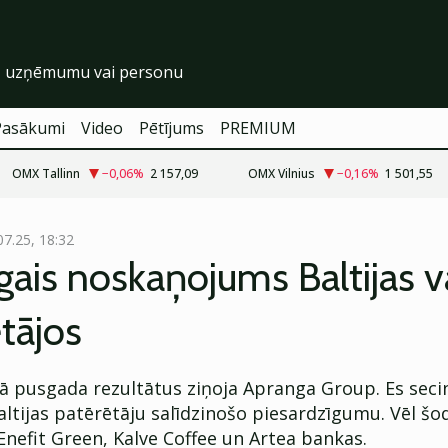
Pasākumi
Video
Pētījums
PREMIUM
OMX Tallinn
−0,06
%
2 157,09
OMX Vilnius
−0,16
%
1 501,55
07.25, 18:32
īgais noskaņojums Baltijas v
tājos
ā pusgada rezultātus ziņoja Apranga Group. Es secin
ltijas patērētāju salīdzinošo piesardzīgumu. Vēl šo
Enefit Green, Kalve Coffee un Artea bankas.