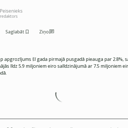
Peisenieks
 redaktors
Saglabāt
Ziņo
 apgrozījums šī gada pirmajā pusgadā pieauga par 2.8%, s
jās līdz 5.9 miljoniem eiro salīdzinājumā ar 7.5 miljoniem e
dā.