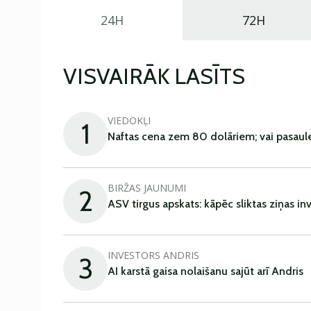
24H
72H
VISVAIRĀK LASĪTS
VIEDOKĻI
1
Naftas cena zem 80 dolāriem; vai pasaul
BIRŽAS JAUNUMI
2
ASV tirgus apskats: kāpēc sliktas ziņas in
INVESTORS ANDRIS
3
AI karstā gaisa nolaišanu sajūt arī Andris