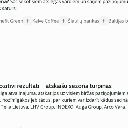
ēma?
Sāc sekot šiem atslēgas vārdiem un saņem paziņojumus
 saturs!
nefit Green
Kalve Coffee
Šiaulių bankas
Baltijas 
pozitīvi rezultāti – atskaišu sezona turpinās
ilga atvaļinājuma, atskatījos uz visiem biržas paziņojumiem
, nozīmīgākos jeb tādus, par kuriem var izdarīt kādus secin
Telia Lietuva, LHV Group, INDEXO, Auga Group, Arco Vara.