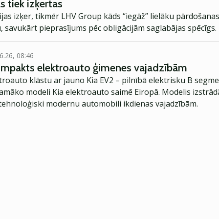
s tiek izķertas
jas izķer, tikmēr LHV Group kāds “iegāž” lielāku pārdošana
, savukārt pieprasījums pēc obligācijām saglabājas spēcīgs.
6.26, 08:46
kompakts elektroauto ģimenes vajadzībām
troauto klāstu ar jauno Kia EV2 – pilnībā elektrisku B segme
jamāko modeli Kia elektroauto saimē Eiropā. Modelis izstrād
ehnoloģiski modernu automobili ikdienas vajadzībām.