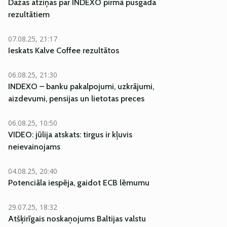
Dažas atziņas par INDEXO pirmā pusgada
rezultātiem
07.08.25, 21:17
Ieskats Kalve Coffee rezultātos
06.08.25, 21:30
INDEXO – banku pakalpojumi, uzkrājumi,
aizdevumi, pensijas un lietotas preces
06.08.25, 10:50
VIDEO: jūlija atskats: tirgus ir kļuvis
neievainojams
EKSKLUZĪVI
04.08.25, 20:40
Potenciāla iespēja, gaidot ECB lēmumu
29.07.25, 18:32
Atšķirīgais noskaņojums Baltijas valstu