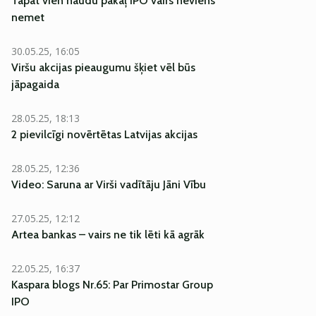
Tāpat vien naudu pakaļ IPO vairs neviens
nemet
30.05.25, 16:05
Viršu akcijas pieaugumu šķiet vēl būs
jāpagaida
28.05.25, 18:13
2 pievilcīgi novērtētas Latvijas akcijas
28.05.25, 12:36
Video: Saruna ar Virši vadītāju Jāni Vību
27.05.25, 12:12
Artea bankas – vairs ne tik lēti kā agrāk
22.05.25, 16:37
Kaspara blogs Nr.65: Par Primostar Group
IPO