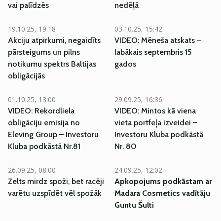
vai palīdzēs
nedēļā
19.10.25, 19:18
03.10.25, 15:42
Akciju atpirkumi, negaidīts
VIDEO: Mēneša atskats –
pārsteigums un pilns
labākais septembris 15
notikumu spektrs Baltijas
gados
obligācijās
SM
SM
01.10.25, 13:00
29.09.25, 16:36
VIDEO: Rekordliela
VIDEO: Mintos kā viena
obligāciju emisija no
vieta portfeļa izveidei –
Eleving Group – Investoru
Investoru Kluba podkāstā
Kluba podkāstā Nr.81
Nr. 80
26.09.25, 08:00
24.09.25, 12:02
Zelts mirdz spoži, bet racēji
Apkopojums podkāstam ar
varētu uzspīdēt vēl spožāk
Madara Cosmetics vadītāju
Guntu Šulti