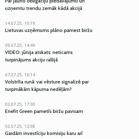
Par jauno obligāciju piedāvājumu un
uzņemtu trendu zemāk kādā akcijā
14.07.25, 10:19
Lietuvas uzņēmums plāno pamest biržu
09.07.25, 14:49
VIDEO: jūnija atskats: neticams
turpinājums akciju rallijā
07.07.25, 16:14
Volstrīta runā: vai vēsture signalizē par
turpmākām kāpuma nedēļām?
02.07.25, 17:30
Enefit Green pametīs biržu pavisam
02.07.25, 12:08
Gaidām investīciju komisiju karu arī