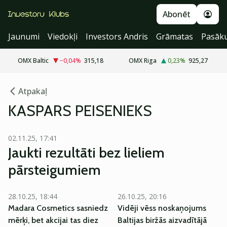
Abonēt
Jaunumi
Viedokļi
Investors Andris
Grāmatas
Pasāk
OMX Baltic
−0,04
%
315,18
OMX Riga
0,23
%
925,27
Atpakaļ
KASPARS PEISENIEKS
02.11.25, 17:41
Jaukti rezultāti bez lieliem
pārsteigumiem
28.10.25, 18:44
26.10.25, 20:16
Madara Cosmetics sasniedz
Vidēji vēss noskaņojums
mērķi, bet akcijai tas diez
Baltijas biržās aizvadītājā