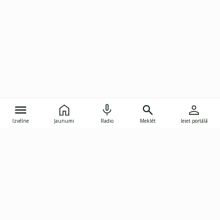
Izvēlne
Jaunumi
Radio
Meklēt
Ieiet portālā
Gunāra Astras iela 8B, Rīga, LV-1082
janis.skupelis@investoruklubs.lv