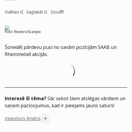
Dalīties
Saglabāt
Ziņo
Foto:
Reuters/Scanpix
Šonedēļ pārdevu pusi no savām pozīcijām SAAB un
Rheinmetall akcijās.
Interesē šī tēma?
Sāc sekot šiem atslēgas vārdiem un
saņem paziņojumus, kad ir pieejams jauns saturs!
investors Andris