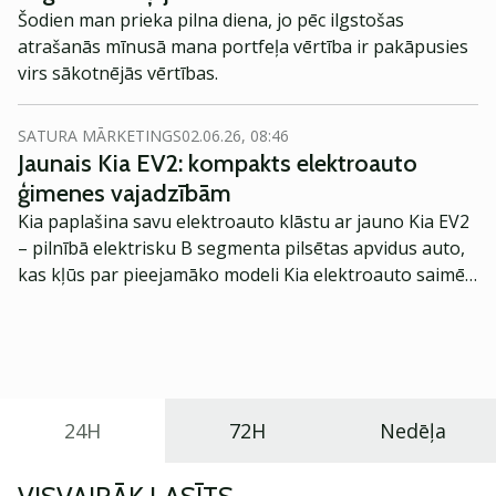
Šodien man prieka pilna diena, jo pēc ilgstošas
atrašanās mīnusā mana portfeļa vērtība ir pakāpusies
virs sākotnējās vērtības.
SATURA MĀRKETINGS
02.06.26, 08:46
Jaunais Kia EV2: kompakts elektroauto
ģimenes vajadzībām
Kia paplašina savu elektroauto klāstu ar jauno Kia EV2
– pilnībā elektrisku B segmenta pilsētas apvidus auto,
kas kļūs par pieejamāko modeli Kia elektroauto saimē
Eiropā. Modelis izstrādāts ar mērķi piedāvāt ģimenēm
praktisku un tehnoloģiski modernu automobili
ikdienas vajadzībām.
24H
72H
Nedēļa