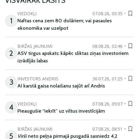
VISVAIRĀK LASĪTS
VIEDOKĻI
07.08.26, 00:35
1
Naftas cena zem 80 dolāriem; vai pasaules
ekonomika var uzelpot
BIRŽAS JAUNUMI
08.08.26, 02:46
2
ASV tirgus apskats: kāpēc sliktas ziņas investoriem
izrādījās labas
INVESTORS ANDRIS
30.07.26, 01:25
3
AI karstā gaisa nolaišanu sajūt arī Andris
VIEDOKĻI
07.08.26, 09:07
4
Pieaugušie “iekrīt” uz viltus investīcijām
BIRŽAS JAUNUMI
07.08.26, 08:51
5
Virši
neto peļņa pirmajā pusgadā sasniedz 4,2