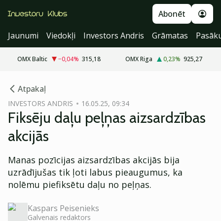
Abonēt
Jaunumi
Viedokļi
Investors Andris
Grāmatas
Pasāk
OMX Baltic
−0,04
%
315,18
OMX Riga
0,23
%
925,27
cebook
Atpakaļ
Twitter)
INVESTORS ANDRIS
16.05.25, 09:34
Fiksēju daļu peļņas aizsardzības
kedIn
akcijās
ail
Manas pozīcijas aizsardzības akcijās bija
k
uzrādījušas tik ļoti labus pieaugumus, ka
nolēmu piefiksētu daļu no peļņas.
Kaspars Peisenieks
Galvenais redaktors