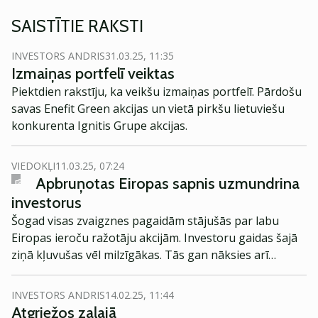
SAISTĪTIE RAKSTI
INVESTORS ANDRIS
31.03.25, 11:35
Izmaiņas portfelī veiktas
Piektdien rakstīju, ka veikšu izmaiņas portfelī. Pārdošu
savas Enefit Green akcijas un vietā pirkšu lietuviešu
konkurenta Ignitis Grupe akcijas.
VIEDOKĻI
11.03.25, 07:24
Apbruņotas Eiropas sapnis uzmundrina
investorus
Šogad visas zvaigznes pagaidām stājušās par labu
Eiropas ieroču ražotāju akcijām. Investoru gaidas šajā
ziņā kļuvušas vēl milzīgākas. Tās gan nāksies arī
attaisnot.
INVESTORS ANDRIS
14.02.25, 11:44
Atgriežos zaļajā