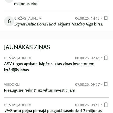
miljonus eiro
BIRŽAS JAUNUMI
06.08.26, 14:13
6
Signet Baltic Bond Fund
iekļauts
Nasdaq Riga
biržā
JAUNĀKĀS ZIŅAS
BIRŽAS JAUNUMI
08.08.26, 02:46
ASV tirgus apskats: kāpēc sliktas ziņas investoriem
izrādījās labas
VIEDOKĻI
07.08.26, 09:07
Pieaugušie “iekrīt” uz viltus investīcijām
BIRŽAS JAUNUMI
07.08.26, 08:51
Virši
neto peļņa pirmajā pusgadā sasniedz 4,2 miljonus