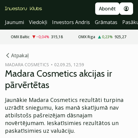
Abonēt
Jaunumi
Viedokļi
Investors Andris
Grāmatas
Pasāk
OMX Baltic
−0,04
%
315,18
OMX Riga
0,23
%
925,27
cebook
Atpakaļ
Twitter)
MADARA COSMETICS
02.09.25, 12:59
Madara Cosmetics akcijas ir
kedIn
pārvērtētas
ail
Jaunākie Madara Cosmetics rezultāti turpina
k
uzrādīt sniegumu, kas manā skatījumā nav
atbilstošs pašreizējam dāsnajam
novērtējumam. Ieskatīsimies rezultātos un
paskatīsimies uz valuāciju.