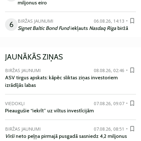
miljonus eiro
BIRŽAS JAUNUMI
06.08.26, 14:13
6
Signet Baltic Bond Fund
iekļauts
Nasdaq Riga
biržā
JAUNĀKĀS ZIŅAS
BIRŽAS JAUNUMI
08.08.26, 02:46
ASV tirgus apskats: kāpēc sliktas ziņas investoriem
izrādījās labas
VIEDOKĻI
07.08.26, 09:07
Pieaugušie “iekrīt” uz viltus investīcijām
BIRŽAS JAUNUMI
07.08.26, 08:51
Virši
neto peļņa pirmajā pusgadā sasniedz 4,2 miljonus