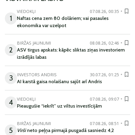
VIEDOKĻI
07.08.26, 00:35
1
Naftas cena zem 80 dolāriem; vai pasaules
ekonomika var uzelpot
BIRŽAS JAUNUMI
08.08.26, 02:46
2
ASV tirgus apskats: kāpēc sliktas ziņas investoriem
izrādījās labas
INVESTORS ANDRIS
30.07.26, 01:25
3
AI karstā gaisa nolaišanu sajūt arī Andris
VIEDOKĻI
07.08.26, 09:07
4
Pieaugušie “iekrīt” uz viltus investīcijām
BIRŽAS JAUNUMI
07.08.26, 08:51
5
Virši
neto peļņa pirmajā pusgadā sasniedz 4,2