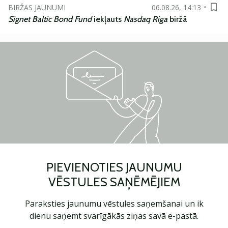
BIRŽAS JAUNUMI
06.08.26, 14:13
Signet Baltic Bond Fund
iekļauts
Nasdaq Riga
biržā
PIEVIENOTIES JAUNUMU
VĒSTULES SAŅĒMĒJIEM
Paraksties jaunumu vēstules saņemšanai un ik
dienu saņemt svarīgākās ziņas savā e-pastā.