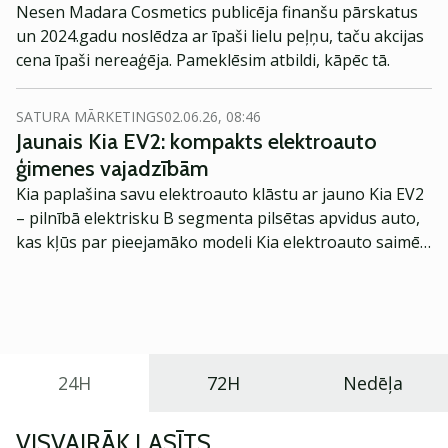
Nesen Madara Cosmetics publicēja finanšu pārskatus
un 2024.gadu noslēdza ar īpaši lielu peļņu, taču akcijas
cena īpaši nereaģēja. Pameklēsim atbildi, kāpēc tā.
SATURA MĀRKETINGS
02.06.26, 08:46
Jaunais Kia EV2: kompakts elektroauto
ģimenes vajadzībām
Kia paplašina savu elektroauto klāstu ar jauno Kia EV2
– pilnībā elektrisku B segmenta pilsētas apvidus auto,
kas kļūs par pieejamāko modeli Kia elektroauto saimē
Eiropā. Modelis izstrādāts ar mērķi piedāvāt ģimenēm
praktisku un tehnoloģiski modernu automobili
ikdienas vajadzībām.
24H
72H
Nedēļa
VISVAIRĀK LASĪTS