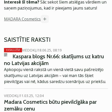
Interesē šī tēma?
Sāc sekot šiem atslēgas vārdiem un
saņem paziņojumus, kad ir pieejams jauns saturs!
MADARA Cosmetics
SAISTĪTIE RAKSTI
VIEDOKĻI
18.06.25, 08:19
EKSKLUZĪVI
Kaspara blogs Nr.66: skatījums uz katru
no Latvijas akcijām
Apkopoju vienā rakstā un vienā vietā savu pašreizējo
skatījumu uz Latvijas akcijām – vai man tās šķiet
pievilcīgas vai nē, kādus saredzu scenārijus uz priekšu.
VIEDOKĻI
11.03.25, 12:04
Madara Cosmetics būtu pievilcīgāka par
zemāku cenu