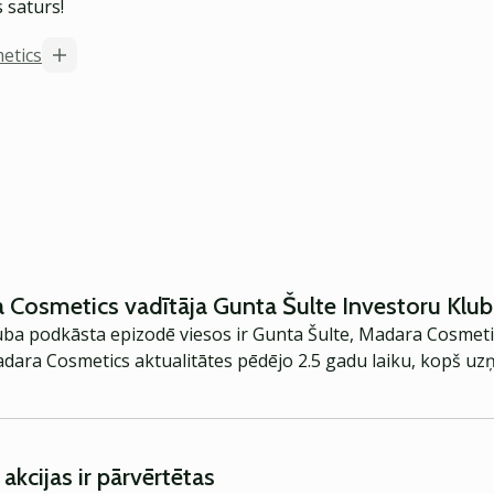
 saturs!
etics
Cosmetics vadītāja Gunta Šulte Investoru Klub
uba podkāsta epizodē viesos ir Gunta Šulte, Madara Cosmetic
ara Cosmetics aktualitātes pēdējo 2.5 gadu laiku, kopš u
kcijas ir pārvērtētas