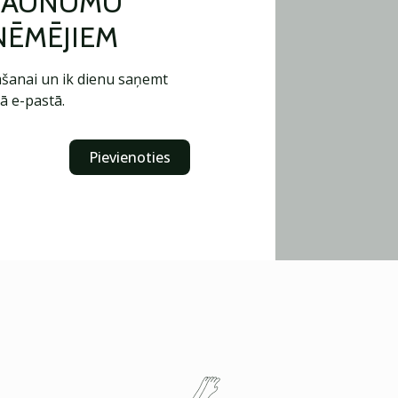
 JAUNUMU
ŅĒMĒJIEM
šanai un ik dienu saņemt
ā e-pastā.
Pievienoties