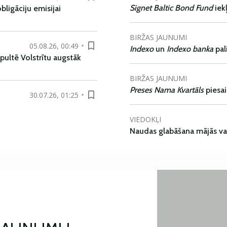
Signet Baltic Bond Fund
iek
ligāciju emisijai
BIRŽAS JAUNUMI
05.08.26, 00:49
Indexo
un
Indexo banka
pal
pultē Volstrītu augstāk
BIRŽAS JAUNUMI
Preses Nama Kvartāls
piesa
30.07.26, 01:25
VIEDOKĻI
Naudas glabāšana mājās va