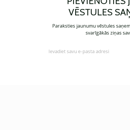
PIEVIENOTIES
VĒSTULES SA
Paraksties jaunumu vēstules saņem
svarīgākās ziņas sav