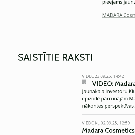
pieejams jauns
MADARA Cosm
SAISTĪTIE RAKSTI
VIDEO
23.09.25, 14:42
VIDEO: Madara 
Jaunākajā Investoru Kl
epizodē pārrunājām Mad
nākontes perspektīvas.
VIEDOKĻI
02.09.25, 12:59
Madara Cosmetics a