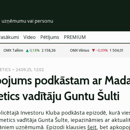
Pasākumi
Video
Pētījums
PREMIUM
OMX Tallinn
0,18
%
2 158,36
OMX Vilnius
−0,09
%
1 504,01
ETICS
24.09.25, 12:02
ojums podkāstam ar Mad
ics vadītāju Guntu Šulti
licētajā Investoru Kluba podkāsta epizodē, kurā vie
etics vadītāja Gunta Šulte, iepazināmies ar aktual
āniem uzņēmumā. Epizodi klausies
šeit
, bet apkopo