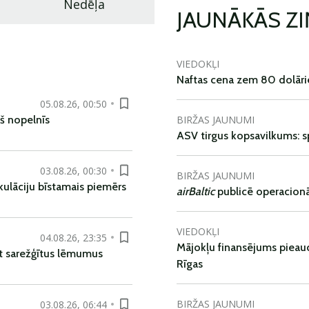
Nedēļa
JAUNĀKĀS Z
VIEDOKĻI
Naftas cena zem 80 dolāri
05.08.26, 00:50
BIRŽAS JAUNUMI
š nopelnīs
ASV tirgus kopsavilkums: spr
03.08.26, 00:30
BIRŽAS JAUNUMI
kulāciju bīstamais piemērs
airBaltic
publicē operacionāl
VIEDOKĻI
04.08.26, 23:35
Mājokļu finansējums pieaudz
t sarežģītus lēmumus
Rīgas
BIRŽAS JAUNUMI
03.08.26, 06:44