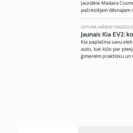
Jaunākie Madara Cosmet
pašreizējam dāsnajam n
SATURA MĀRKETINGS
02.0
Jaunais Kia EV2: 
Kia paplašina savu elek
auto, kas kļūs par piee
ģimenēm praktisku un t