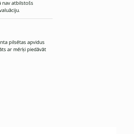
 nav atbilstošs
aluāciju.
nta pilsētas apvidus
āts ar mērķi piedāvāt