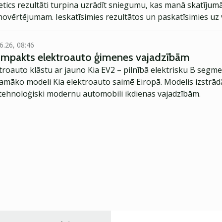
ics rezultāti turpina uzrādīt sniegumu, kas manā skatījumā
ovērtējumam. Ieskatīsimies rezultātos un paskatīsimies uz v
6.26, 08:46
kompakts elektroauto ģimenes vajadzībām
troauto klāstu ar jauno Kia EV2 – pilnībā elektrisku B segme
jamāko modeli Kia elektroauto saimē Eiropā. Modelis izstrād
ehnoloģiski modernu automobili ikdienas vajadzībām.