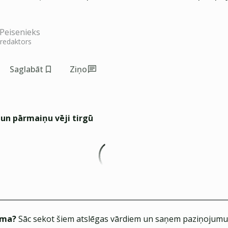
Peisenieks
 redaktors
Saglabāt
Ziņo
 un pārmaiņu vēji tirgū
ēma?
Sāc sekot šiem atslēgas vārdiem un saņem paziņojumus