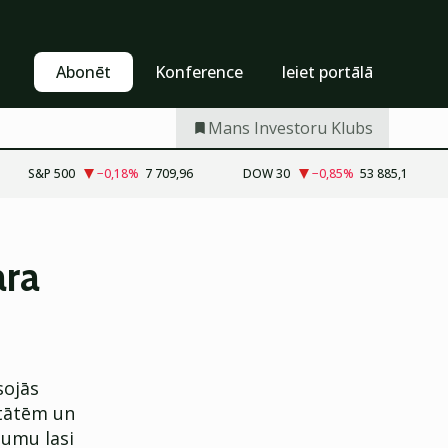
Pašapkalpošanās
Abonēt
Abonēt
Konference
Ieiet portālā
Mans Investoru Klubs
S&P 500
−0,18
%
7 709,96
DOW 30
−0,85
%
53 885,1
ara
sojās
itātēm un
jumu lasi