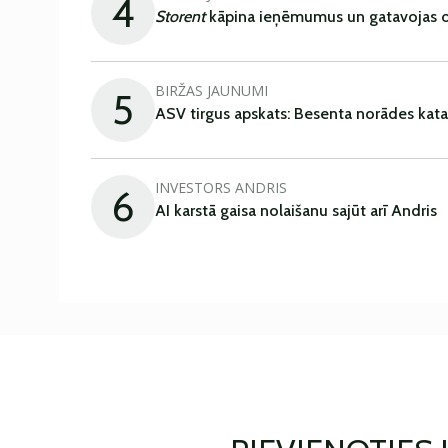
4
Storent
kāpina ieņēmumus un gatavojas ob
BIRŽAS JAUNUMI
5
ASV tirgus apskats: Besenta norādes kata
INVESTORS ANDRIS
6
AI karstā gaisa nolaišanu sajūt arī Andris