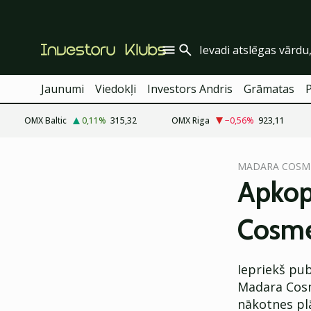
Jaunumi
Viedokļi
Investors Andris
Grāmatas
OMX Baltic
0,11
%
315,32
OMX Riga
−0,56
%
923,11
cebook
MADARA COSM
Twitter)
Apkop
kedIn
Cosmet
ail
k
Iepriekš pub
Madara Cosm
nākotnes pl