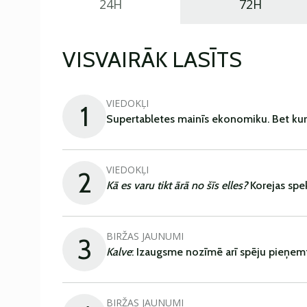
24H
72H
VISVAIRĀK LASĪTS
VIEDOKĻI
1
Supertabletes mainīs ekonomiku. Bet kur
VIEDOKĻI
2
Kā es varu tikt ārā no šīs elles?
Korejas spe
BIRŽAS JAUNUMI
3
Kalve
: Izaugsme nozīmē arī spēju pieņem
BIRŽAS JAUNUMI