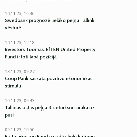
14.11.23, 16:46
Swedbank prognozē lielāko peļņu Tallink
vēsturē
14.11.23, 12:18
Investors Toomas: EfTEN United Property
Fund ir ļoti labā pozīcijā
13.11.23, 09:27
Coop Pank saskata pozitīvu ekonomikas
stimulu
10.11.23, 09:43
Tallinas ostas peļņa 3. ceturksnī saruka uz
pusi
09.11.23, 10:50
Baltic Horizon Fund uzrādīja lielu kritumu