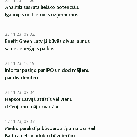
23.11.23, 14:00
Analītiķi saskata lielāko potenciālu
Igaunijas un Lietuvas uzņēmumos
23.11.23, 09:32
Enefit Green Latvijā būvēs divus jaunus
saules enerģijas parkus
21.11.23, 10:19
Infortar paziņo par IPO un dod mājienu
par dividendēm
21.11.23, 09:34
Hepsor Latvijā attīstīs vēl vienu
dzīvojamo māju kvartālu
17.11.23, 09:37
Merko parakstīja būvdarbu līgumu par Rail
Baltica ceļa viaduktu būvniecību