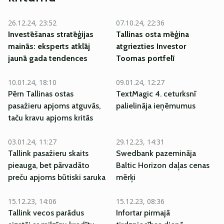
26.12.24, 23:52
07.10.24, 22:36
Investēšanas stratēģijas
Tallinas osta mēģina
mainās: eksperts atklāj
atgriezties
Investor
jaunā gada tendences
Toomas
portfelī
10.01.24, 18:10
09.01.24, 12:27
Pērn Tallinas ostas
TextMagic 4. ceturksnī
pasažieru apjoms atguvās,
palielināja ieņēmumus
taču kravu apjoms kritās
03.01.24, 11:27
29.12.23, 14:31
Tallink pasažieru skaits
Swedbank pazemināja
pieauga, bet pārvadāto
Baltic Horizon daļas cenas
preču apjoms būtiski saruka
mērķi
15.12.23, 14:06
15.12.23, 08:36
Tallink vecos parādus
Infortar pirmajā