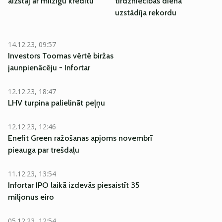
aizstāj ar milzīgu kredītu
tirdzniecības dienā
uzstādīja rekordu
14.12.23, 09:57
Investors Toomas vērtē biržas
jaunpienācēju - Infortar
12.12.23, 18:47
LHV turpina palielināt peļņu
12.12.23, 12:46
Enefit Green ražošanas apjoms novembrī
pieauga par trešdaļu
11.12.23, 13:54
Infortar IPO laikā izdevās piesaistīt 35
miljonus eiro
05.12.23, 12:54