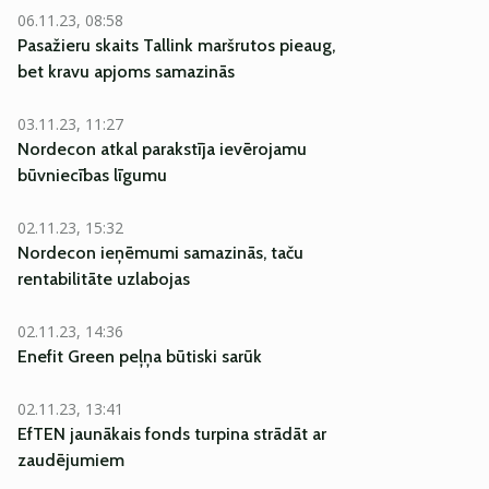
06.11.23, 08:58
Pasažieru skaits Tallink maršrutos pieaug,
bet kravu apjoms samazinās
03.11.23, 11:27
Nordecon atkal parakstīja ievērojamu
būvniecības līgumu
02.11.23, 15:32
Nordecon ieņēmumi samazinās, taču
rentabilitāte uzlabojas
02.11.23, 14:36
Enefit Green peļņa būtiski sarūk
02.11.23, 13:41
EfTEN jaunākais fonds turpina strādāt ar
zaudējumiem