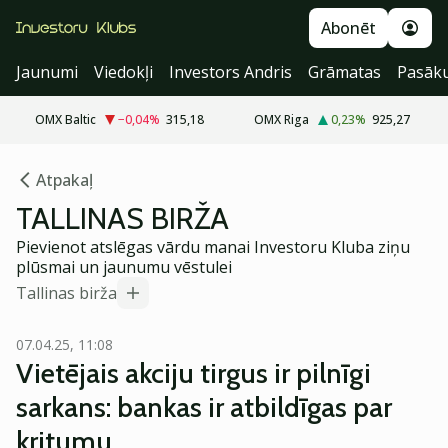
Abonēt
Jaunumi
Viedokļi
Investors Andris
Grāmatas
Pasāk
OMX Baltic
−0,04
%
315,18
OMX Riga
0,23
%
925,27
Atpakaļ
TALLINAS BIRŽA
Pievienot atslēgas vārdu manai Investoru Kluba ziņu
plūsmai un jaunumu vēstulei
Tallinas birža
07.04.25, 11:08
Vietējais akciju tirgus ir pilnīgi
sarkans: bankas ir atbildīgas par
kritumu