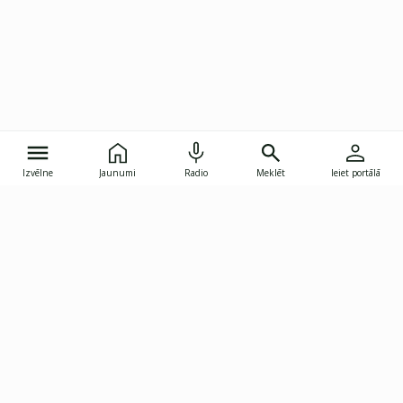
Izvēlne
Jaunumi
Radio
Meklēt
Ieiet portālā
Gunāra Astras iela 8B, Rīga, LV-1082
janis.skupelis@investoruklubs.lv
Abonē
Abonē jaunumus
Reklāma