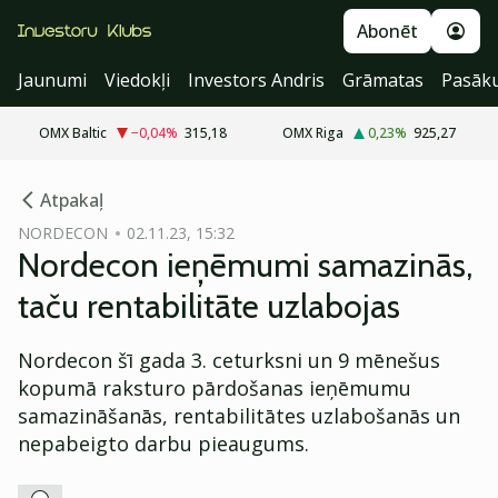
Abonēt
Jaunumi
Viedokļi
Investors Andris
Grāmatas
Pasāk
OMX Baltic
−0,04
%
315,18
OMX Riga
0,23
%
925,27
cebook
Atpakaļ
Twitter)
NORDECON
02.11.23, 15:32
Nordecon ieņēmumi samazinās,
kedIn
taču rentabilitāte uzlabojas
ail
Nordecon šī gada 3. ceturksni un 9 mēnešus
k
kopumā raksturo pārdošanas ieņēmumu
samazināšanās, rentabilitātes uzlabošanās un
nepabeigto darbu pieaugums.