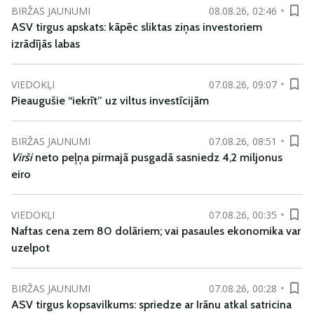
BIRŽAS JAUNUMI
08.08.26, 02:46
ASV tirgus apskats: kāpēc sliktas ziņas investoriem
izrādījās labas
VIEDOKĻI
07.08.26, 09:07
Pieaugušie “iekrīt” uz viltus investīcijām
BIRŽAS JAUNUMI
07.08.26, 08:51
Virši
neto peļņa pirmajā pusgadā sasniedz 4,2 miljonus
eiro
VIEDOKĻI
07.08.26, 00:35
Naftas cena zem 80 dolāriem; vai pasaules ekonomika var
uzelpot
BIRŽAS JAUNUMI
07.08.26, 00:28
ASV tirgus kopsavilkums: spriedze ar Irānu atkal satricina