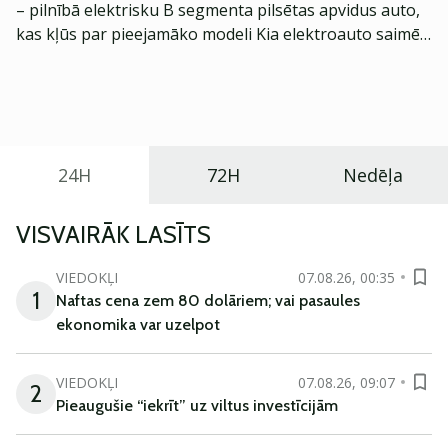
– pilnībā elektrisku B segmenta pilsētas apvidus auto,
kas kļūs par pieejamāko modeli Kia elektroauto saimē
Eiropā. Modelis izstrādāts ar mērķi piedāvāt ģimenēm
praktisku un tehnoloģiski modernu automobili
ikdienas vajadzībām.
24H
72H
Nedēļa
VISVAIRĀK LASĪTS
VIEDOKĻI
07.08.26, 00:35
1
Naftas cena zem 80 dolāriem; vai pasaules
ekonomika var uzelpot
VIEDOKĻI
07.08.26, 09:07
2
Pieaugušie “iekrīt” uz viltus investīcijām