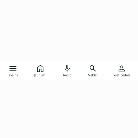
Izvēlne
Jaunumi
Radio
Meklēt
Ieiet portālā
Gunāra Astras iela 8B, Rīga, LV-1082
janis.skupelis@investoruklubs.lv