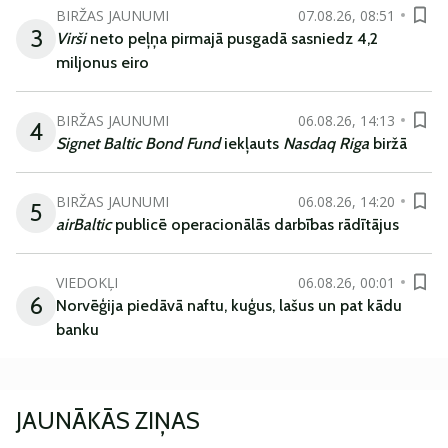
BIRŽAS JAUNUMI
07.08.26, 08:51
3
Virši
neto peļņa pirmajā pusgadā sasniedz 4,2
miljonus eiro
BIRŽAS JAUNUMI
06.08.26, 14:13
4
Signet Baltic Bond Fund
iekļauts
Nasdaq Riga
biržā
BIRŽAS JAUNUMI
06.08.26, 14:20
5
airBaltic
publicē operacionālās darbības rādītājus
VIEDOKĻI
06.08.26, 00:01
6
Norvēģija piedāvā naftu, kuģus, lašus un pat kādu
banku
JAUNĀKĀS ZIŅAS