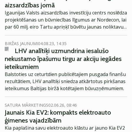
aizsardzības jomā
Igaunijas Valsts aizsardzības investīciju centrs noslēdza
projektēšanas un būvniecības līgumus ar Nordecon, lai
par 60 milj. eiro Tartu apriņķī būvētu jaunas noliktavu
telpas aizsardzības spēkiem.
BIRŽAS JAUNUMI
04.08.23, 14:35
LHV analītiķi uzmundrina iesalušo
nekustamo īpašumu tirgu ar akciju iegādes
ieteikumiem
Balstoties uz ceturtdien publicētajiem pusgada finanšu
rezultātiem, LHV analītiķi sniedza atkārtotus pirkšanas
ieteikumus Baltijas biržā kotētajiem būvuzņēmumiem.
SATURA MĀRKETINGS
02.06.26, 08:46
Jaunais Kia EV2: kompakts elektroauto
ģimenes vajadzībām
Kia paplašina savu elektroauto klāstu ar jauno Kia EV2