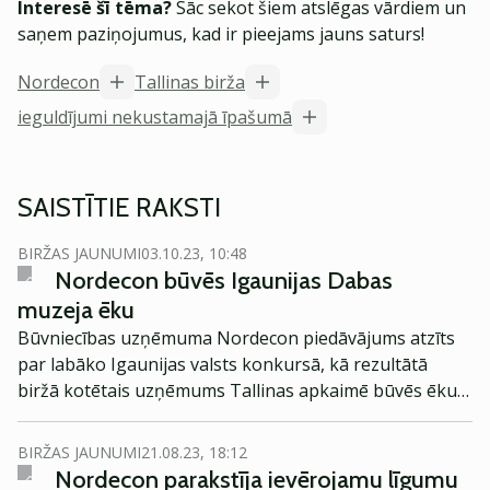
Interesē šī tēma?
Sāc sekot šiem atslēgas vārdiem un
saņem paziņojumus, kad ir pieejams jauns saturs!
Nordecon
Tallinas birža
ieguldījumi nekustamajā īpašumā
SAISTĪTIE RAKSTI
BIRŽAS JAUNUMI
03.10.23, 10:48
Nordecon būvēs Igaunijas Dabas
muzeja ēku
Būvniecības uzņēmuma Nordecon piedāvājums atzīts
par labāko Igaunijas valsts konkursā, kā rezultātā
biržā kotētais uzņēmums Tallinas apkaimē būvēs ēku,
kas paredzēta Igaunijas Dabas muzeja vajadzībām.
BIRŽAS JAUNUMI
21.08.23, 18:12
Nordecon parakstīja ievērojamu līgumu