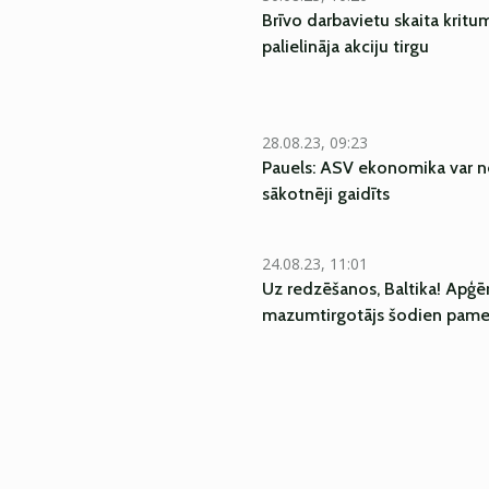
Brīvo darbavietu skaita krit
palielināja akciju tirgu
28.08.23, 09:23
Pauels: ASV ekonomika var ne
sākotnēji gaidīts
24.08.23, 11:01
Uz redzēšanos, Baltika! Apģē
mazumtirgotājs šodien pamet 