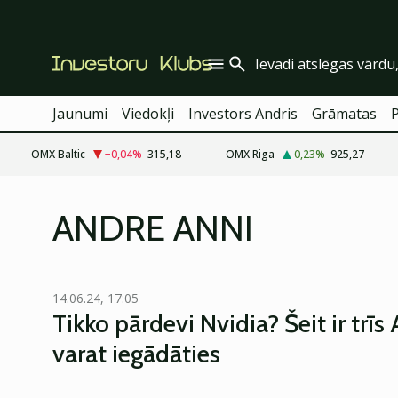
Jaunumi
Viedokļi
Investors Andris
Grāmatas
OMX Baltic
−0,04
%
315,18
OMX Riga
0,23
%
925,27
ANDRE ANNI
14.06.24, 17:05
Tikko pārdevi Nvidia? Šeit ir trīs 
varat iegādāties