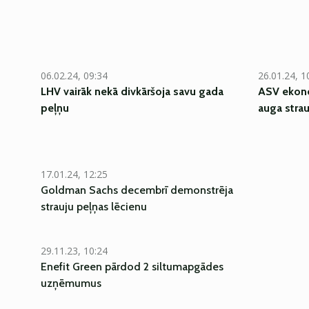
06.02.24, 09:34
26.01.24, 1
LHV vairāk nekā divkāršoja savu gada
ASV ekono
peļņu
auga strau
17.01.24, 12:25
Goldman Sachs decembrī demonstrēja
strauju peļņas lēcienu
29.11.23, 10:24
Enefit Green pārdod 2 siltumapgādes
uzņēmumus