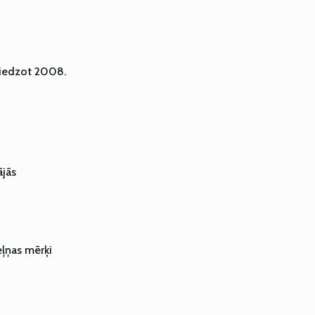
niedzot 2008.
ājās
ļņas mērķi