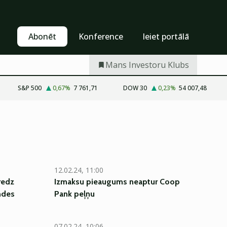
Pašapkalpošanās
Abonēt
Abonēt
Konference
Ieiet portālā
Mans Investoru Klubs
S&P 500
0,67
%
7 761,71
DOW 30
0,23
%
54 007,48
12.02.24, 11:00
redz
Izmaksu pieaugums neaptur Coop
ndes
Pank peļņu
07.02.24, 10:06