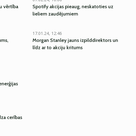
u vērtība
Spotify akcijas pieaug, neskatoties uz
lieliem zaudējumiem
17.01.24, 12:46
ums,
Morgan Stanley jauns izpilddirektors un
līdz ar to akciju kritums
enerģijas
dza cerības