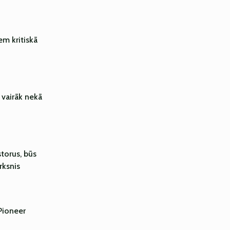
m kritiskā
 vairāk nekā
storus, būs
rksnis
Pioneer