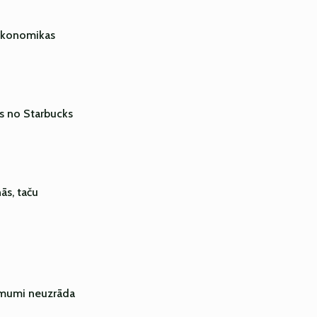
 ekonomikas
ās no Starbucks
s, taču
ēmumi neuzrāda