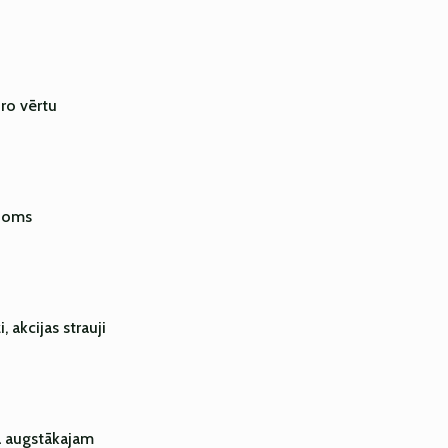
iro vērtu
pjoms
 akcijas strauji
a augstākajam