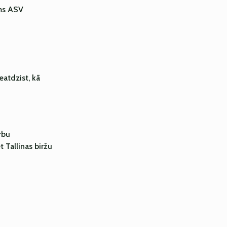
ums ASV
atdzist, kā
rbu
Tallinas biržu