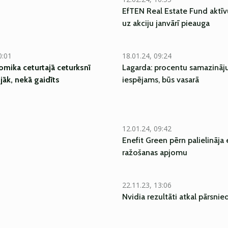
EfTEN Real Estate Fund aktīv
uz akciju janvārī pieauga
0:01
18.01.24, 09:24
mika ceturtajā ceturksnī
Lagarda: procentu samazināj
jāk, nekā gaidīts
iespējams, būs vasarā
12.01.24, 09:42
Enefit Green pērn palielināja 
ražošanas apjomu
22.11.23, 13:06
Nvidia rezultāti atkal pārsnie