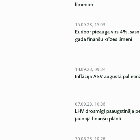
līmenim
15.09.23, 15:03
Euribor pieauga virs 4%, sas
gada finanšu krīzes līmeni
14.09.23, 09:34
Inflācija ASV augustā palielin
07.09.23, 10:36
LHV drosmīgi paaugstināja pe
jaunajā finanšu plānā
30.08.23, 10:26