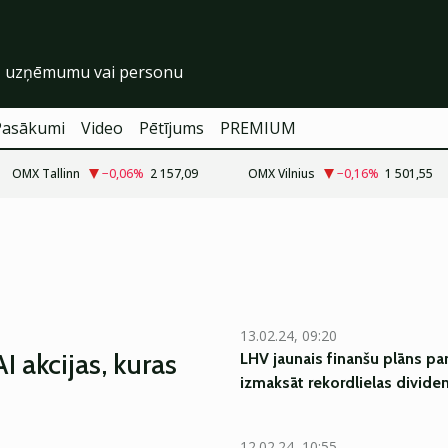
Pasākumi
Video
Pētījums
PREMIUM
OMX Tallinn
−0,06
%
2 157,09
OMX Vilnius
−0,16
%
1 501,55
13.02.24, 09:20
AI akcijas, kuras
LHV jaunais finanšu plāns pa
izmaksāt rekordlielas divide
12.02.24, 10:55