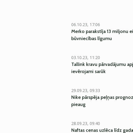
06.10.23, 17:06
Merko parakstīja 13 miljonu e
būvniecības līgumu
03.10.23, 11:20
Tallink kravu pārvadājumu a
ievērojami sarūk
29.09.23, 09:33
Nike pārspēja peļņas prognozi,
pieaug
28.09.23, 09:40
Naftas cenas uzlēca līdz gad