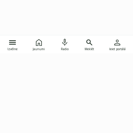
Izvēlne
Jaunumi
Radio
Meklēt
Ieiet portālā
Gunāra Astras iela 8B, Rīga, LV-1082
janis.skupelis@investoruklubs.lv
Abonē
Abonē jaunumus
Reklāma