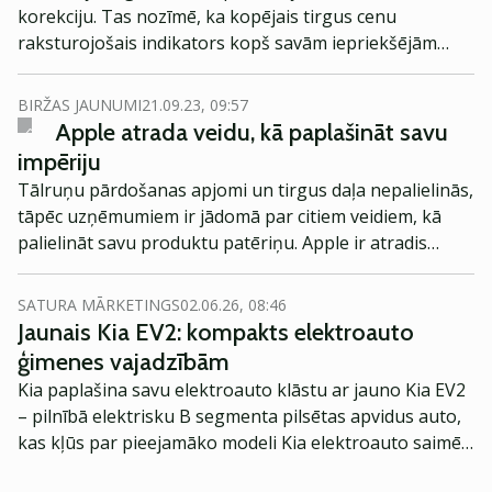
varētu būt gada noslēgums akciju tirgos.
korekciju. Tas nozīmē, ka kopējais tirgus cenu
raksturojošais indikators kopš savām iepriekšējām
augstienēm ir saplacis vismaz par 10%. Varam redzēt,
ka šogad ASV Standard & Poor's 500 akciju indekss
BIRŽAS JAUNUMI
21.09.23, 09:57
savu maksimumu sasniedza jūlija beigās. Kopš tā laika
Apple atrada veidu, kā paplašināt savu
ASV akciju pamata virziens ir uz leju.
impēriju
Tālruņu pārdošanas apjomi un tirgus daļa nepalielinās,
tāpēc uzņēmumiem ir jādomā par citiem veidiem, kā
palielināt savu produktu patēriņu. Apple ir atradis
veidu, kā paplašināt savu impēriju, ziņo Yahoo Finance.
SATURA MĀRKETINGS
02.06.26, 08:46
Jaunais Kia EV2: kompakts elektroauto
ģimenes vajadzībām
Kia paplašina savu elektroauto klāstu ar jauno Kia EV2
– pilnībā elektrisku B segmenta pilsētas apvidus auto,
kas kļūs par pieejamāko modeli Kia elektroauto saimē
Eiropā. Modelis izstrādāts ar mērķi piedāvāt ģimenēm