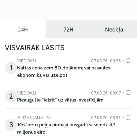
praktisku un tehnoloģiski modernu automobili
ikdienas vajadzībām.
24H
72H
Nedēļa
VISVAIRĀK LASĪTS
VIEDOKĻI
07.08.26, 00:35
1
Naftas cena zem 80 dolāriem; vai pasaules
ekonomika var uzelpot
VIEDOKĻI
07.08.26, 09:07
2
Pieaugušie “iekrīt” uz viltus investīcijām
BIRŽAS JAUNUMI
07.08.26, 08:51
3
Virši
neto peļņa pirmajā pusgadā sasniedz 4,2
miljonus eiro