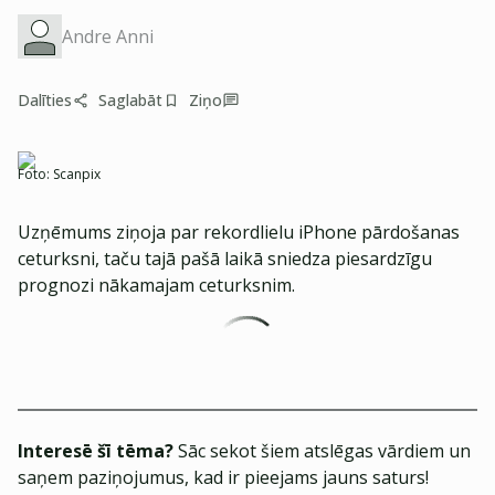
Andre Anni
Dalīties
Saglabāt
Ziņo
Foto:
Scanpix
Uzņēmums ziņoja par rekordlielu iPhone pārdošanas
ceturksni, taču tajā pašā laikā sniedza piesardzīgu
prognozi nākamajam ceturksnim.
Interesē šī tēma?
Sāc sekot šiem atslēgas vārdiem un
saņem paziņojumus, kad ir pieejams jauns saturs!