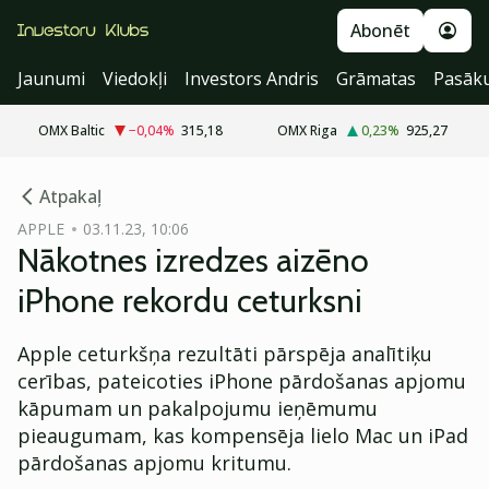
Abonēt
Jaunumi
Viedokļi
Investors Andris
Grāmatas
Pasāk
OMX Baltic
−0,04
%
315,18
OMX Riga
0,23
%
925,27
cebook
Atpakaļ
Twitter)
APPLE
03.11.23, 10:06
Nākotnes izredzes aizēno
kedIn
iPhone rekordu ceturksni
ail
Apple ceturkšņa rezultāti pārspēja analītiķu
k
cerības, pateicoties iPhone pārdošanas apjomu
kāpumam un pakalpojumu ieņēmumu
pieaugumam, kas kompensēja lielo Mac un iPad
pārdošanas apjomu kritumu.