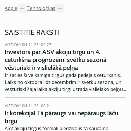
Apple
Tehnoloģijas
SAISTĪTIE RAKSTI
VIEDOKĻI
01.11.23, 09:27
Investors par ASV akciju tirgu un 4.
ceturkšņa prognozēm: svētku sezonā
vēsturiski ir vislielākā peļņa
Ir sācies šī veiksmīgā tirgus gada pēdējais ceturksnis.
Laiks no oktobra līdz decembrim ir svētku sezona, un
vēsturiski šajā laikā akciju tirgi uzrāda vislielāko peļņu.
Freedom24 analītiķi S&P500 indeksam saglabā pozitīvu
prognozi līdz pat 2023. gada beigām. No specifiskākām
VIEDOKĻI
01.11.23, 09:21
nozarēm jāmin IT un komunikāciju sektori. Pozitīva
Ir korekcija! Tā pāraugs vai nepāraugs lāču
perspektīva ir arī veselības aprūpes nozarei. Eksperts
tirgu
dalās ar konkrētiem ieteikumiem un prognozē, kāds
ASV akciju tirgus formāli piedzīvojis tā saucamo