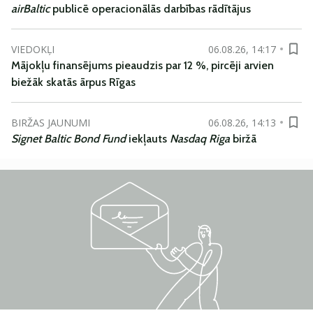
airBaltic
publicē operacionālās darbības rādītājus
VIEDOKĻI
06.08.26, 14:17
Mājokļu finansējums pieaudzis par 12 %, pircēji arvien
biežāk skatās ārpus Rīgas
BIRŽAS JAUNUMI
06.08.26, 14:13
Signet Baltic Bond Fund
iekļauts
Nasdaq Riga
biržā