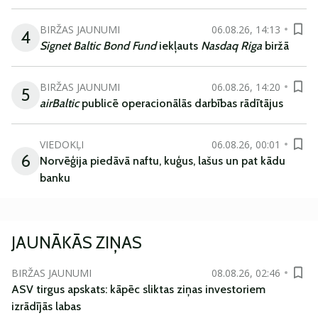
BIRŽAS JAUNUMI
06.08.26, 14:13
4
Signet Baltic Bond Fund
iekļauts
Nasdaq Riga
biržā
BIRŽAS JAUNUMI
06.08.26, 14:20
5
airBaltic
publicē operacionālās darbības rādītājus
VIEDOKĻI
06.08.26, 00:01
6
Norvēģija piedāvā naftu, kuģus, lašus un pat kādu
banku
JAUNĀKĀS ZIŅAS
BIRŽAS JAUNUMI
08.08.26, 02:46
ASV tirgus apskats: kāpēc sliktas ziņas investoriem
izrādījās labas