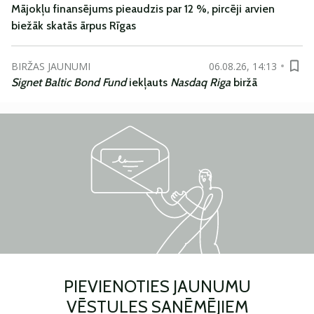
Mājokļu finansējums pieaudzis par 12 %, pircēji arvien
biežāk skatās ārpus Rīgas
BIRŽAS JAUNUMI
06.08.26, 14:13
Signet Baltic Bond Fund
iekļauts
Nasdaq Riga
biržā
PIEVIENOTIES JAUNUMU
VĒSTULES SAŅĒMĒJIEM