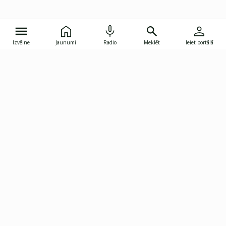
Izvēlne
Jaunumi
Radio
Meklēt
Ieiet portālā
Gunāra Astras iela 8B, Rīga, LV-1082
janis.skupelis@investoruklubs.lv
Abonē
Abonē jaunumus
Reklāma
Publikāciju lietošanas
Vispārējie noteikumi
tiesības
Privātuma politika
Pārtraukt abonēšanu