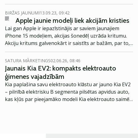
starpniecību. Ieskatāmies!
BIRŽAS JAUNUMI
13.09.23, 09:42
Apple jaunie modeļi liek akcijām kristies
Lai gan Apple ir iepazīstinājis ar saviem jaunajiem
iPhone 15 modeļiem, akcijas šonedēļ uzrāda kritumu.
Akciju kritums galvenokārt ir saistīts ar bažām, par to,
kā problēmas Ķīnā varētu ietekmēt turpmāko
pieprasījumu un ražošanu. Tāpat investori jaunajos
SATURA MĀRKETINGS
02.06.26, 08:46
modeļos nesaskatīja lielus pārsteigumus.
Jaunais Kia EV2: kompakts elektroauto
ģimenes vajadzībām
Kia paplašina savu elektroauto klāstu ar jauno Kia EV2
– pilnībā elektrisku B segmenta pilsētas apvidus auto,
kas kļūs par pieejamāko modeli Kia elektroauto saimē
Eiropā. Modelis izstrādāts ar mērķi piedāvāt ģimenēm
praktisku un tehnoloģiski modernu automobili
ikdienas vajadzībām.