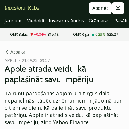
Abonēt
Jaunumi
Viedokļi
Investors Andris
Grāmatas
Pasāk
OMX Baltic
−0,04
%
315,18
OMX Riga
0,23
%
925,27
cebook
Atpakaļ
Twitter)
APPLE
21.09.23, 09:57
Apple atrada veidu, kā
kedIn
paplašināt savu impēriju
ail
Tālruņu pārdošanas apjomi un tirgus daļa
k
nepalielinās, tāpēc uzņēmumiem ir jādomā par
citiem veidiem, kā palielināt savu produktu
patēriņu. Apple ir atradis veidu, kā paplašināt
savu impēriju, ziņo Yahoo Finance.