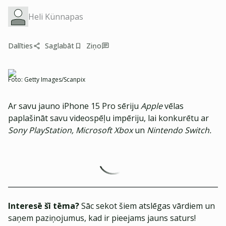
Heli Künnapas
Dalīties
Saglabāt
Ziņo
Foto:
Getty Images/Scanpix
Ar savu jauno iPhone 15 Pro sēriju
Apple
vēlas
paplašināt savu videospēļu impēriju, lai konkurētu ar
Sony PlayStation, Microsoft Xbox
un
Nintendo Switch.
Interesē šī tēma?
Sāc sekot šiem atslēgas vārdiem un
saņem paziņojumus, kad ir pieejams jauns saturs!