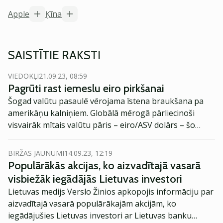
Apple
Ķīna
SAISTĪTIE RAKSTI
VIEDOKĻI
21.09.23, 08:59
Pagrūti rast iemeslu eiro pirkšanai
Šogad valūtu pasaulē vērojama īstena braukšana pa
amerikāņu kalniņiem. Globālā mērogā pārliecinoši
visvairāk mītais valūtu pāris – eiro/ASV dolārs – šo
gadu uzsāka pie 1.07 ASV dolāru atzīmes.
BIRŽAS JAUNUMI
14.09.23, 12:19
Populārākās akcijas, ko aizvadītajā vasarā
visbiežāk iegādājās Lietuvas investori
Lietuvas medijs Verslo Žinios apkopojis informāciju par
aizvadītajā vasarā populārākajām akcijām, ko
iegādājušies Lietuvas investori ar Lietuvas banku