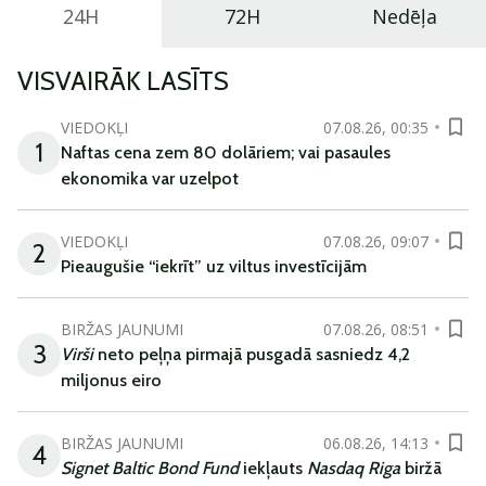
24H
72H
Nedēļa
VISVAIRĀK LASĪTS
VIEDOKĻI
07.08.26, 00:35
1
Naftas cena zem 80 dolāriem; vai pasaules
ekonomika var uzelpot
VIEDOKĻI
07.08.26, 09:07
2
Pieaugušie “iekrīt” uz viltus investīcijām
BIRŽAS JAUNUMI
07.08.26, 08:51
3
Virši
neto peļņa pirmajā pusgadā sasniedz 4,2
miljonus eiro
BIRŽAS JAUNUMI
06.08.26, 14:13
4
Signet Baltic Bond Fund
iekļauts
Nasdaq Riga
biržā