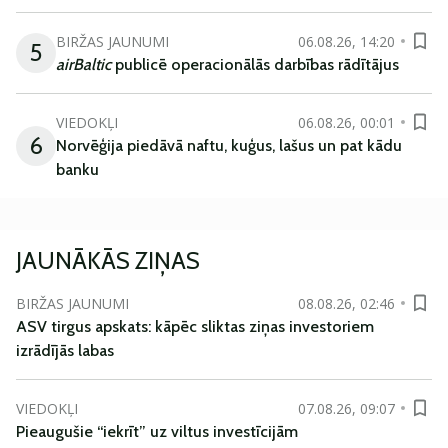
BIRŽAS JAUNUMI
06.08.26, 14:20
5
airBaltic
publicē operacionālās darbības rādītājus
VIEDOKĻI
06.08.26, 00:01
6
Norvēģija piedāvā naftu, kuģus, lašus un pat kādu
banku
JAUNĀKĀS ZIŅAS
BIRŽAS JAUNUMI
08.08.26, 02:46
ASV tirgus apskats: kāpēc sliktas ziņas investoriem
izrādījās labas
VIEDOKĻI
07.08.26, 09:07
Pieaugušie “iekrīt” uz viltus investīcijām