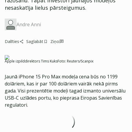
ražošanu. Tāpat investori jaunajos modeļos
nesaskatīja lielus pārsteigumus.
Andre Anni
Dalīties
Saglabāt
Ziņo
Apple izpilddirektors Tims Kuks
Foto:
Reuters/Scanpix
Jaunā iPhone 15 Pro Max modeļa cena būs no 1199
dolāriem, kas ir par 100 dolāriem vairāk nekā pirms
gada. Visi prezentētie modeļi tagad izmanto universālu
USB-C uzlādes portu, ko pieprasa Eiropas Savienības
regulatori.