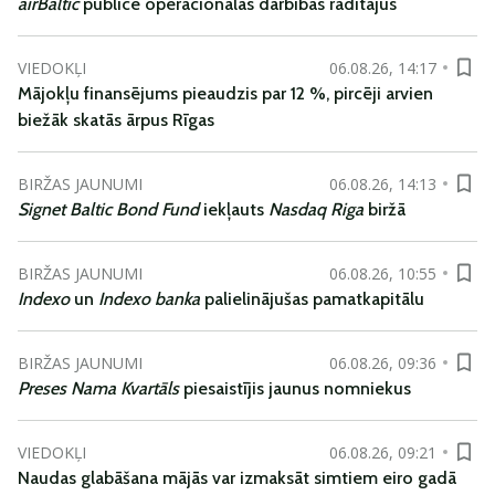
airBaltic
publicē operacionālās darbības rādītājus
VIEDOKĻI
06.08.26, 14:17
Mājokļu finansējums pieaudzis par 12 %, pircēji arvien
biežāk skatās ārpus Rīgas
BIRŽAS JAUNUMI
06.08.26, 14:13
Signet Baltic Bond Fund
iekļauts
Nasdaq Riga
biržā
BIRŽAS JAUNUMI
06.08.26, 10:55
Indexo
un
Indexo banka
palielinājušas pamatkapitālu
BIRŽAS JAUNUMI
06.08.26, 09:36
Preses Nama Kvartāls
piesaistījis jaunus nomniekus
VIEDOKĻI
06.08.26, 09:21
Naudas glabāšana mājās var izmaksāt simtiem eiro gadā