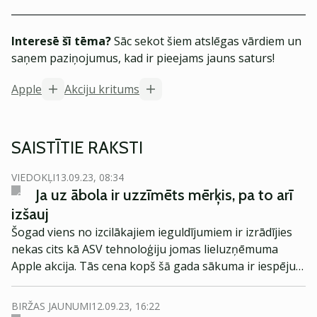
Interesē šī tēma?
Sāc sekot šiem atslēgas vārdiem un
saņem paziņojumus, kad ir pieejams jauns saturs!
Apple
Akciju kritums
SAISTĪTIE RAKSTI
VIEDOKĻI
13.09.23, 08:34
Ja uz ābola ir uzzīmēts mērķis, pa to arī
izšauj
Šogad viens no izcilākajiem ieguldījumiem ir izrādījies
nekas cits kā ASV tehnoloģiju jomas lieluzņēmuma
Apple akcija. Tās cena kopš šā gada sākuma ir iespējusi
pieaugt jau par 37%. Tiesa gan, var manīt, ka Apple
akcijas cenai ir bijis grūti demonstrēt tālāku vērtības
BIRŽAS JAUNUMI
12.09.23, 16:22