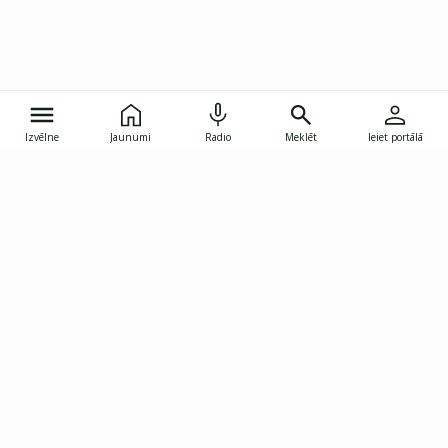
Izvēlne
Jaunumi
Radio
Meklēt
Ieiet portālā
Gunāra Astras iela 8B, Rīga, LV-1082
janis.skupelis@investoruklubs.lv
Abonē
Abonē jaunumus
Reklāma
Publikāciju lietošanas
Vispārējie noteikumi