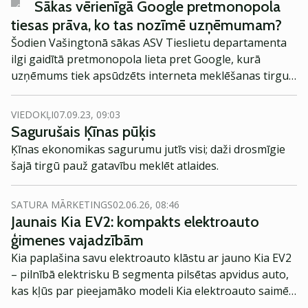
pieaugumu kopš jūlija beigām. Tas sakritis ar augošo
Sākas vērienīgā Google pretmonopola
pesimismu par Ķīnas ekonomikas veselības stāvokli.
tiesas prāva, ko tas nozīmē uzņēmumam?
Šodien Vašingtonā sākas ASV Tieslietu departamenta
ilgi gaidītā pretmonopola lieta pret Google, kurā
uzņēmums tiek apsūdzēts interneta meklēšanas tirgus
nelikumīgā monopolā. Paredzams, ka lieta turpināsies
līdz novembra vidum.
VIEDOKĻI
07.09.23, 09:03
Sagurušais Ķīnas pūķis
Ķīnas ekonomikas sagurumu jutīs visi; daži drosmīgie
šajā tirgū pauž gatavību meklēt atlaides.
SATURA MĀRKETINGS
02.06.26, 08:46
Jaunais Kia EV2: kompakts elektroauto
ģimenes vajadzībām
Kia paplašina savu elektroauto klāstu ar jauno Kia EV2
– pilnībā elektrisku B segmenta pilsētas apvidus auto,
kas kļūs par pieejamāko modeli Kia elektroauto saimē
Eiropā. Modelis izstrādāts ar mērķi piedāvāt ģimenēm