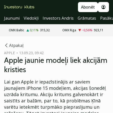
Abonēt
Jaunumi
Viedokļi
Investors Andris
Grāmatas
Pasāk
OMX Baltic
0,11
%
315,32
OMX Riga
−0,56
%
923,11
cebook
Atpakaļ
Twitter)
APPLE
13.09.23, 09:42
Apple jaunie modeļi liek akcijām
kedIn
kristies
ail
Lai gan Apple ir iepazīstinājis ar saviem
k
jaunajiem iPhone 15 modeļiem, akcijas šonedēļ
uzrāda kritumu. Akciju kritums galvenokārt ir
saistīts ar bažām, par to, kā problēmas Ķīnā
varētu ietekmēt turpmāko pieprasījumu un