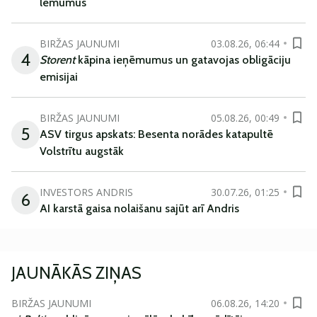
lēmumus
BIRŽAS JAUNUMI
03.08.26, 06:44
4
Storent
kāpina ieņēmumus un gatavojas obligāciju
emisijai
BIRŽAS JAUNUMI
05.08.26, 00:49
5
ASV tirgus apskats: Besenta norādes katapultē
Volstrītu augstāk
INVESTORS ANDRIS
30.07.26, 01:25
6
AI karstā gaisa nolaišanu sajūt arī Andris
JAUNĀKĀS ZIŅAS
BIRŽAS JAUNUMI
06.08.26, 14:20