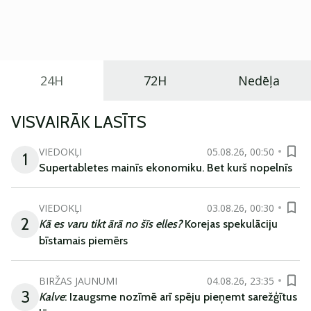
praktisku un tehnoloģiski modernu automobili
ikdienas vajadzībām.
24H
72H
Nedēļa
VISVAIRĀK LASĪTS
VIEDOKĻI
05.08.26, 00:50
1
Supertabletes mainīs ekonomiku. Bet kurš nopelnīs
VIEDOKĻI
03.08.26, 00:30
2
Kā es varu tikt ārā no šīs elles?
Korejas spekulāciju
bīstamais piemērs
BIRŽAS JAUNUMI
04.08.26, 23:35
3
Kalve
: Izaugsme nozīmē arī spēju pieņemt sarežģītus