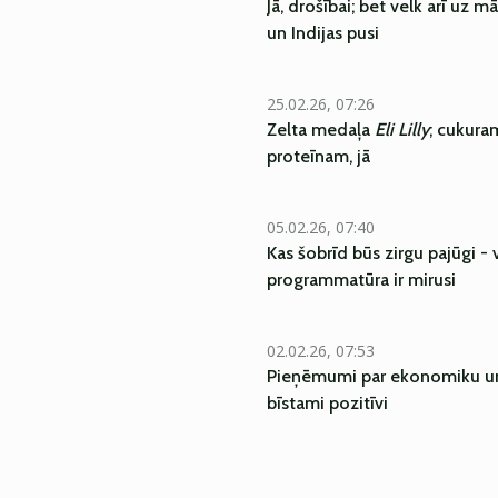
Jā, drošībai; bet velk arī uz m
un Indijas pusi
25.02.26, 07:26
Zelta medaļa
Eli Lilly
; cukuram
proteīnam, jā
05.02.26, 07:40
Kas šobrīd būs zirgu pajūgi - 
programmatūra ir mirusi
02.02.26, 07:53
Pieņēmumi par ekonomiku un
bīstami pozitīvi