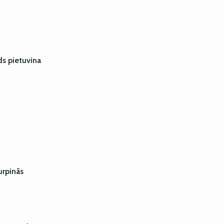
ads pietuvina
urpinās