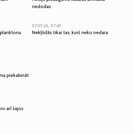
nedodas
07.05.26, 07:40
 planktonu
Nekļūdās tikai tas, kurš neko nedara
ma piekabināt
ro arī šajos