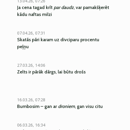
13.04.26, 07:26
Ja cena tagad krīt
par daudz
, var pamakšķerēt
kādu naftas milzi
07.04.26, 07:31
Skatās pāri karam uz divciparu procentu
peļņu
27.03.26, 14:06
Zelts ir pārāk dārgs, lai būtu drošs
16.03.26, 07:28
Bumbosim – gan ar
droniem
, gan visu citu
06.03.26, 16:34