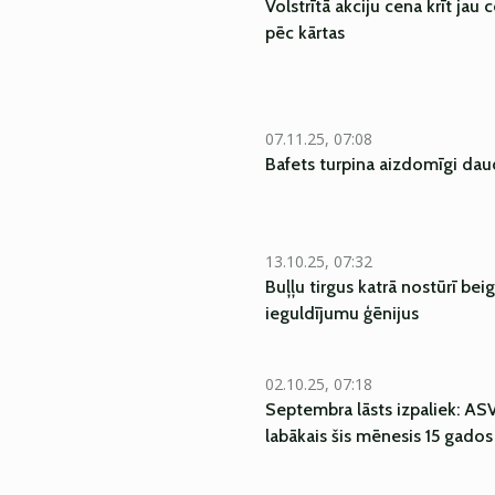
Volstrītā akciju cena krīt jau
pēc kārtas
07.11.25, 07:08
Bafets turpina aizdomīgi dau
13.10.25, 07:32
Buļļu tirgus katrā nostūrī bei
ieguldījumu ģēnijus
02.10.25, 07:18
Septembra lāsts izpaliek: AS
labākais šis mēnesis 15 gados