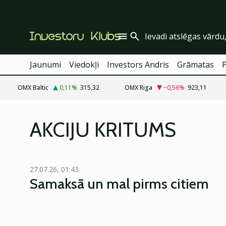
Jaunumi
Viedokļi
Investors Andris
Grāmatas
OMX Baltic
0,11
%
315,32
OMX Riga
−0,56
%
923,11
AKCIJU KRITUMS
27.07.26, 01:43
Samaksā un mal pirms citiem