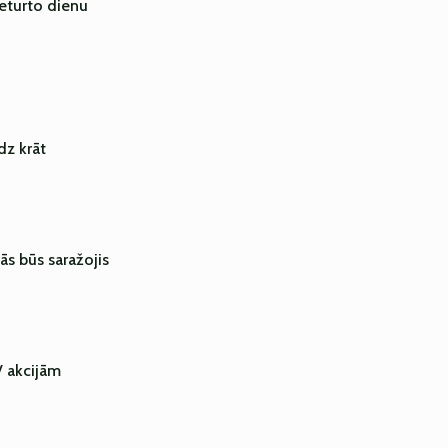
 ceturto dienu
dz krāt
gās būs saražojis
V akcijām