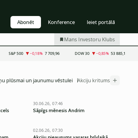
Pašapkalpošanās
Abonēt
Abonēt
Konference
Ieiet portālā
Mans Investoru Klubs
S&P 500
−0,18
%
7 709,96
DOW 30
−0,85
%
53 885,1
iņu plūsmai un jaunumu vēstulei
Akciju kritums
30.06.26, 07:46
tcels
Sāpīgs mēnesis Andrim
02.06.26, 07:30
umam
Akciju pieaugums vasaras brīvlaikā