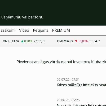
Pasākumi
Video
Pētījums
PREMIUM
OMX Tallinn
0,18
%
2 158,36
OMX Vilnius
−0,09
%
1 504,01
Pievienot atslēgas vārdu manai Investoru Kluba z
06.07.26, 07:31
Krīzes mākslīgs intelekts nea
25.06.26, 07:25
No akciju bēguma līdz pais