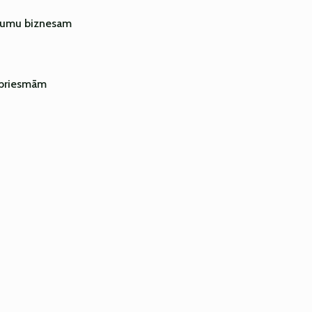
ējumu biznesam
r briesmām