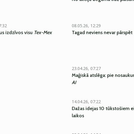
7:32
08.05.26, 12:29
gus izdzīvos visu
Tex-Mex
Tagad neviens nevar pārspēt
23.04.26, 07:27
Maģiskā atslēga: pie nosauku
AI
14.04.26, 07:22
Dažas idejas 10 tūkstošiem ei
laikos