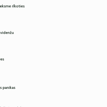
ieksme rīkoties
dividenžu
res
s panikas