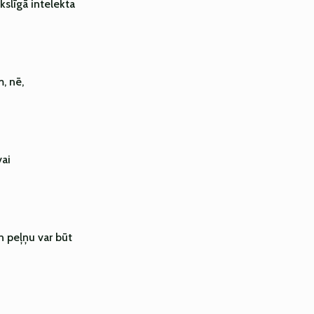
ākslīgā intelekta
, nē,
vai
 peļņu var būt