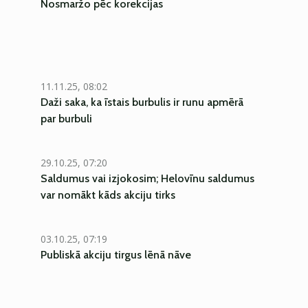
Nosmaržo pēc korekcijas
11.11.25, 08:02
Daži saka, ka īstais burbulis ir runu apmērā
par burbuli
29.10.25, 07:20
Saldumus vai izjokosim; Helovīnu saldumus
var nomākt kāds akciju tirks
03.10.25, 07:19
Publiskā akciju tirgus lēnā nāve