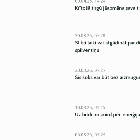
09.04.26, 14:24
Krītošā tirgū jāapmāna sava t
30.03.26, 07:28
Slikti laiki var atgādināt par 
spilventiņu
23.03.26, 07:27
Šis šoks var būt bez aizmugu
10.03.26, 01:25
Uz brīdi nosmird pēc enerģija
05.03.26, 07:24