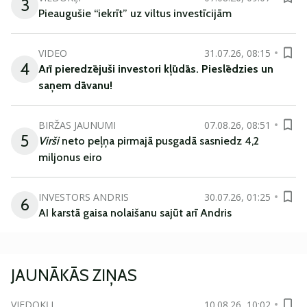
3
Pieaugušie “iekrīt” uz viltus investīcijām
VIDEO
31.07.26, 08:15
4
Arī
pieredzējuši
investori
kļūdā
s
.
Pieslēdzies un
saņem
dāvanu
!
BIRŽAS JAUNUMI
07.08.26, 08:51
5
Virši
neto peļņa pirmajā pusgadā sasniedz 4,2
miljonus eiro
INVESTORS ANDRIS
30.07.26, 01:25
6
AI karstā gaisa nolaišanu sajūt arī Andris
JAUNĀKĀS ZIŅAS
VIEDOKĻI
10.08.26, 10:02