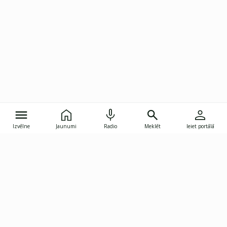
Izvēlne
Jaunumi
Radio
Meklēt
Ieiet portālā
Gunāra Astras iela 8B, Rīga, LV-1082
janis.skupelis@investoruklubs.lv