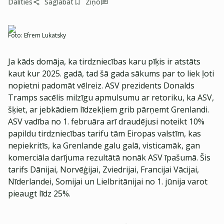
Dalīties
Saglabāt
Ziņo
Foto:
Efrem Lukatsky
Ja kāds domāja, ka tirdzniecības karu pīķis ir atstāts
kaut kur 2025. gadā, tad šā gada sākums par to liek ļoti
nopietni padomāt vēlreiz. ASV prezidents Donalds
Tramps sacēlis milzīgu apmulsumu ar retoriku, ka ASV,
šķiet, ar jebkādiem līdzekļiem grib pārņemt Grenlandi.
ASV vadība no 1. februāra arī draudējusi noteikt 10%
papildu tirdzniecības tarifu tām Eiropas valstīm, kas
nepiekritīs, ka Grenlande galu galā, visticamāk, gan
komerciāla darījuma rezultātā nonāk ASV īpašumā. Šis
tarifs Dānijai, Norvēģijai, Zviedrijai, Francijai Vācijai,
Nīderlandei, Somijai un Lielbritānijai no 1. jūnija varot
pieaugt līdz 25%.