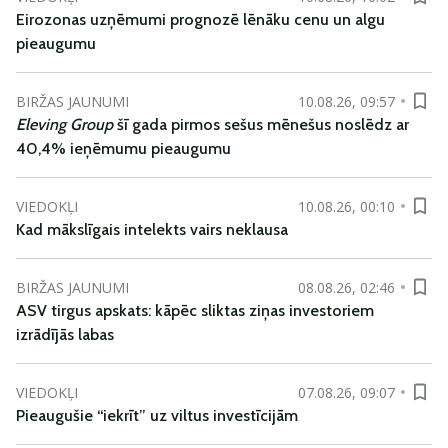
Eirozonas uzņēmumi prognozē lēnāku cenu un algu
pieaugumu
BIRŽAS JAUNUMI
10.08.26, 09:57
Eleving Group
šī gada pirmos sešus mēnešus noslēdz ar
40,4% ieņēmumu pieaugumu
VIEDOKĻI
10.08.26, 00:10
Kad mākslīgais intelekts vairs neklausa
BIRŽAS JAUNUMI
08.08.26, 02:46
ASV tirgus apskats: kāpēc sliktas ziņas investoriem
izrādījās labas
VIEDOKĻI
07.08.26, 09:07
Pieaugušie “iekrīt” uz viltus investīcijām