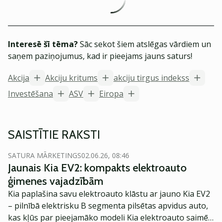
Interesē šī tēma?
Sāc sekot šiem atslēgas vārdiem un
saņem paziņojumus, kad ir pieejams jauns saturs!
Akcija
Akciju kritums
akciju tirgus indekss
Investēšana
ASV
Eiropa
SAISTĪTIE RAKSTI
SATURA MĀRKETINGS
02.06.26, 08:46
Jaunais Kia EV2: kompakts elektroauto
ģimenes vajadzībām
Kia paplašina savu elektroauto klāstu ar jauno Kia EV2
– pilnībā elektrisku B segmenta pilsētas apvidus auto,
kas kļūs par pieejamāko modeli Kia elektroauto saimē