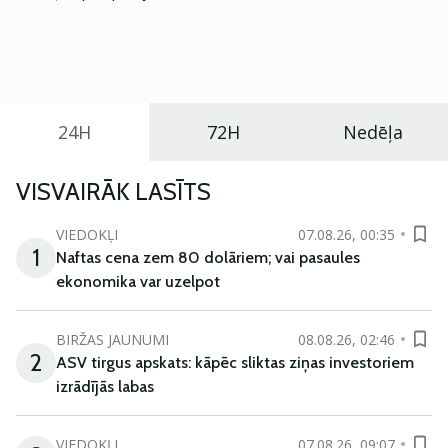
Eiropā. Modelis izstrādāts ar mērķi piedāvāt ģimenēm
praktisku un tehnoloģiski modernu automobili
ikdienas vajadzībām.
24H
72H
Nedēļa
VISVAIRĀK LASĪTS
VIEDOKĻI
07.08.26, 00:35
1
Naftas cena zem 80 dolāriem; vai pasaules
ekonomika var uzelpot
BIRŽAS JAUNUMI
08.08.26, 02:46
2
ASV tirgus apskats: kāpēc sliktas ziņas investoriem
izrādījās labas
VIEDOKĻI
07.08.26, 09:07