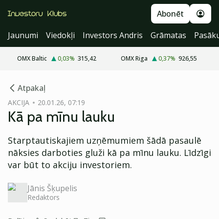
Abonēt
Jaunumi
Viedokļi
Investors Andris
Grāmatas
Pasāk
OMX Baltic
0,03
%
315,42
OMX Riga
0,37
%
926,55
cebook
Atpakaļ
Twitter)
AKCIJA
20.01.26, 07:19
Kā pa mīnu lauku
kedIn
ail
Starptautiskajiem uzņēmumiem šādā pasaulē
nāksies darboties gluži kā pa mīnu lauku. Līdzīgi
k
var būt to akciju investoriem.
Jānis Šķupelis
Redaktors