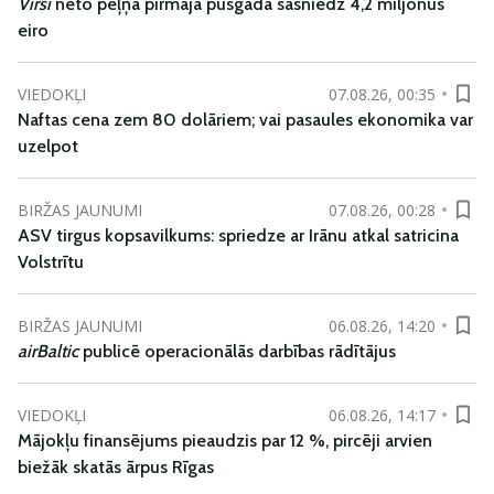
Virši
neto peļņa pirmajā pusgadā sasniedz 4,2 miljonus
eiro
VIEDOKĻI
07.08.26, 00:35
Naftas cena zem 80 dolāriem; vai pasaules ekonomika var
uzelpot
BIRŽAS JAUNUMI
07.08.26, 00:28
ASV tirgus kopsavilkums: spriedze ar Irānu atkal satricina
Volstrītu
BIRŽAS JAUNUMI
06.08.26, 14:20
airBaltic
publicē operacionālās darbības rādītājus
VIEDOKĻI
06.08.26, 14:17
Mājokļu finansējums pieaudzis par 12 %, pircēji arvien
biežāk skatās ārpus Rīgas