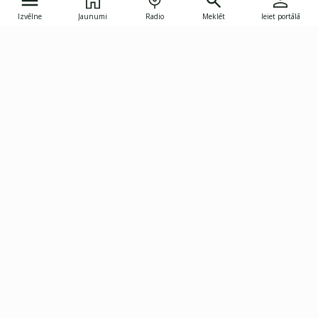
Izvēlne
Jaunumi
Radio
Meklēt
Ieiet portālā
Gunāra Astras iela 8B, Rīga, LV-1082
janis.skupelis@investoruklubs.lv
Abonē
Abonē jaunumus
Reklāma
Publikāciju lietošanas
Vispārējie noteikumi
tiesības
Privātuma politika
Pārtraukt abonēšanu
Iestatījumu pārvaldība