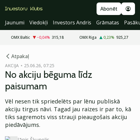
Abonēt
Jaunumi
Viedokļi
Investors Andris
Grāmatas
Pasāk
OMX Baltic
−0,04
%
315,18
OMX Riga
0,23
%
925,27
cebook
Atpakaļ
Twitter)
AKCIJA
25.06.26, 07:25
No akciju bēguma līdz
kedIn
paisumam
ail
Vēl nesen tik spriedelēts par lēnu publiskā
k
akciju tirgus nāvi. Tagad jau raizes ir par to, kā
tiks sagremots viss strauji pieaugošais akciju
piedāvājums.
Jānis Šķupelis