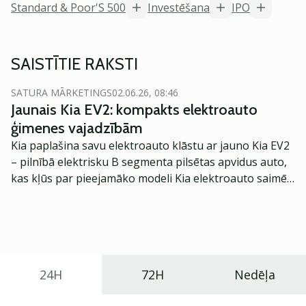
Standard & Poor'S 500
Investēšana
IPO
SAISTĪTIE RAKSTI
SATURA MĀRKETINGS
02.06.26, 08:46
Jaunais Kia EV2: kompakts elektroauto
ģimenes vajadzībām
Kia paplašina savu elektroauto klāstu ar jauno Kia EV2
– pilnībā elektrisku B segmenta pilsētas apvidus auto,
kas kļūs par pieejamāko modeli Kia elektroauto saimē
Eiropā. Modelis izstrādāts ar mērķi piedāvāt ģimenēm
praktisku un tehnoloģiski modernu automobili
ikdienas vajadzībām.
24H
72H
Nedēļa