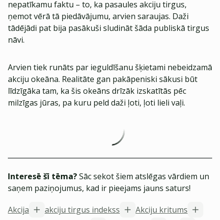
nepatīkamu faktu – to, ka pasaules akciju tirgus,
ņemot vērā tā piedāvājumu, arvien saraujas. Daži
tādējādi pat bija pasākuši sludināt šāda publiskā tirgus
nāvi.
Arvien tiek runāts par ieguldīšanu šķietami nebeidzamā
akciju okeāna. Realitāte gan pakāpeniski sākusi būt
līdzīgāka tam, ka šis okeāns drīzāk izskatītās pēc
milzīgas jūras, pa kuru peld daži ļoti, ļoti lieli vaļi.
Interesē šī tēma?
Sāc sekot šiem atslēgas vārdiem un
saņem paziņojumus, kad ir pieejams jauns saturs!
Akcija
akciju tirgus indekss
Akciju kritums