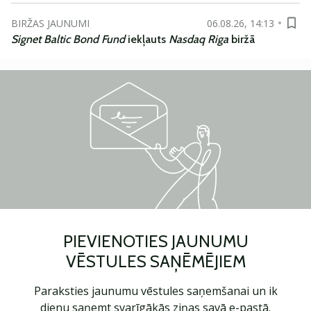
BIRŽAS JAUNUMI
06.08.26, 14:13
Signet Baltic Bond Fund
iekļauts
Nasdaq Riga
biržā
PIEVIENOTIES JAUNUMU
VĒSTULES SAŅĒMĒJIEM
Paraksties jaunumu vēstules saņemšanai un ik
dienu saņemt svarīgākās ziņas savā e-pastā.