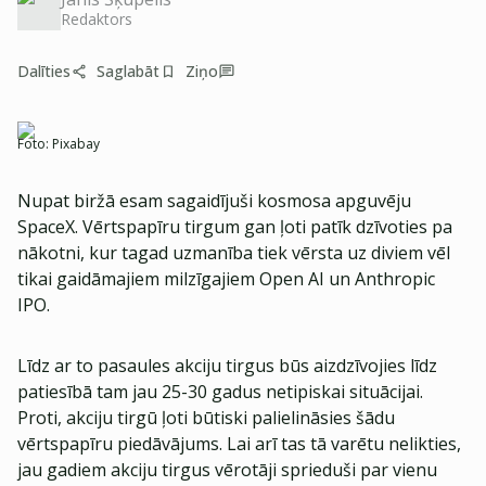
Redaktors
Dalīties
Saglabāt
Ziņo
Foto:
Pixabay
Nupat biržā esam sagaidījuši kosmosa apguvēju
SpaceX. Vērtspapīru tirgum gan ļoti patīk dzīvoties pa
nākotni, kur tagad uzmanība tiek vērsta uz diviem vēl
tikai gaidāmajiem milzīgajiem Open AI un Anthropic
IPO.
Līdz ar to pasaules akciju tirgus būs aizdzīvojies līdz
patiesībā tam jau 25-30 gadus netipiskai situācijai.
Proti, akciju tirgū ļoti būtiski palielināsies šādu
vērtspapīru piedāvājums. Lai arī tas tā varētu nelikties,
jau gadiem akciju tirgus vērotāji sprieduši par vienu