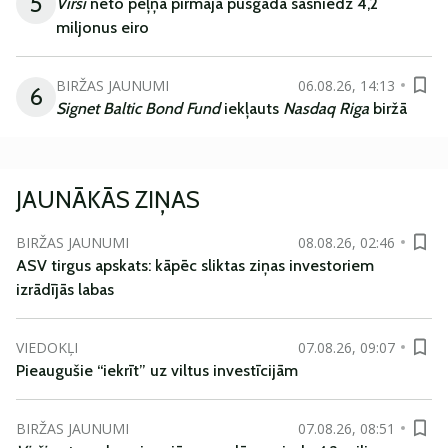
5
Virši
neto peļņa pirmajā pusgadā sasniedz 4,2
miljonus eiro
BIRŽAS JAUNUMI
06.08.26, 14:13
6
Signet Baltic Bond Fund
iekļauts
Nasdaq Riga
biržā
JAUNĀKĀS ZIŅAS
BIRŽAS JAUNUMI
08.08.26, 02:46
ASV tirgus apskats: kāpēc sliktas ziņas investoriem
izrādījās labas
VIEDOKĻI
07.08.26, 09:07
Pieaugušie “iekrīt” uz viltus investīcijām
BIRŽAS JAUNUMI
07.08.26, 08:51