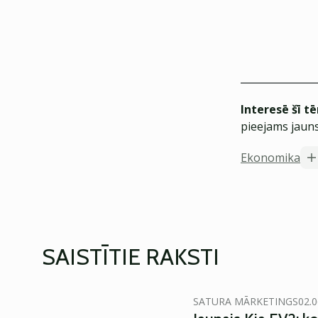
Interesē šī t
pieejams jauns
Ekonomika
SAISTĪTIE RAKSTI
SATURA MĀRKETINGS
02.0