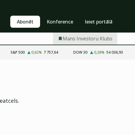
Pašapkalpošanās
Abonēt
Abonēt
Konference
Ieiet portālā
Mans Investoru Klubs
S&P 500
0,62
%
7 757,64
DOW 30
0,28
%
54 036,93
eatcels.