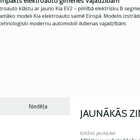
kompakts elektroauto ģimenes vajadzībām
troauto klāstu ar jauno Kia EV2 – pilnībā elektrisku B segme
jamāko modeli Kia elektroauto saimē Eiropā. Modelis izstrād
ehnoloģiski modernu automobili ikdienas vajadzībām.
Nedēļa
JAUNĀKĀS Z
BIRŽAS JAUNUMI