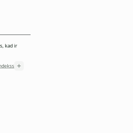
, kad ir
indekss