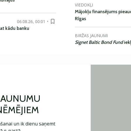
VIEDOKĻI
Mājokļu finansējums pieaudz
Rīgas
06.08.26, 00:01
pat kādu banku
BIRŽAS JAUNUMI
Signet Baltic Bond Fund
iek
 JAUNUMU
ŅĒMĒJIEM
šanai un ik dienu saņemt
ā e-pastā.