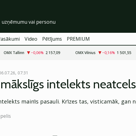
Pasākumi
Video
Pētījums
PREMIUM
OMX Tallinn
−0,06
%
2 157,09
OMX Vilnius
−0,16
%
1 501,55
06.07.26, 07:31
 mākslīgs intelekts neatcels
ntelekts mainīs pasauli. Krīzes tas, visticamāk, gan n
pelis