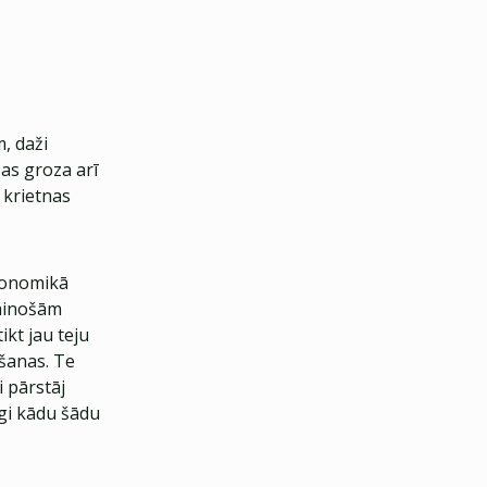
, daži
as groza arī
 krietnas
ekonomikā
mainošām
ikt jau teju
šanas. Te
i pārstāj
gi kādu šādu