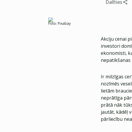
Dalīties
Foto:
Pixabay
Akciju cenai p
investori dom
ekonomisti, ka
nepatikšanas 
Ir milzīgas ce
nozīmēs veselu
lietām braucie
neprātīga pār
prātā nāk tūks
jautāt, kādēļ
pārliecību nea