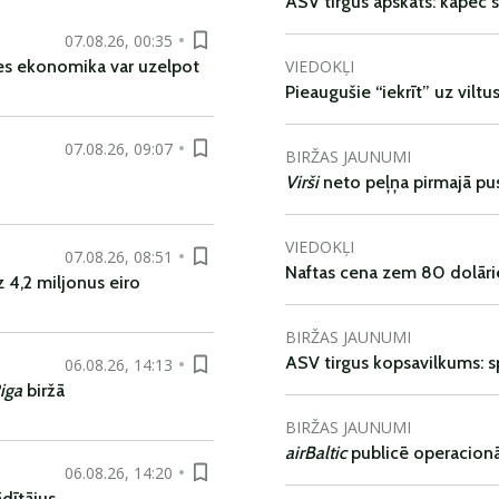
ASV tirgus apskats: kāpēc s
07.08.26, 00:35
VIEDOKĻI
es ekonomika var uzelpot
Pieaugušie “iekrīt” uz viltu
07.08.26, 09:07
BIRŽAS JAUNUMI
Virši
neto peļņa pirmajā pu
VIEDOKĻI
07.08.26, 08:51
Naftas cena zem 80 dolāri
 4,2 miljonus eiro
BIRŽAS JAUNUMI
ASV tirgus kopsavilkums: spr
06.08.26, 14:13
iga
biržā
BIRŽAS JAUNUMI
airBaltic
publicē operacionāl
06.08.26, 14:20
dītājus