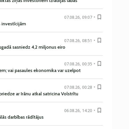
liktas ziņas investoriem izrādījās labas
07.08.26, 09:07
s investīcijām
07.08.26, 08:51
sgadā sasniedz 4,2 miljonus eiro
07.08.26, 00:35
em; vai pasaules ekonomika var uzelpot
07.08.26, 00:28
iedze ar Irānu atkal satricina Volstrītu
06.08.26, 14:20
ās darbības rādītājus