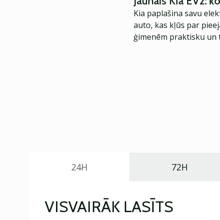
Jaunais Kia EV2: 
Kia paplašina savu elek
auto, kas kļūs par piee
ģimenēm praktisku un t
24H
72H
VISVAIRĀK LASĪTS