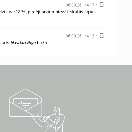
06.08.26, 14:17
is par 12 %, pircēji arvien biežāk skatās ārpus
06.08.26, 14:13
ļauts
Nasdaq Riga
biržā