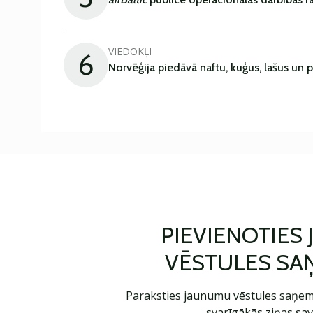
VIEDOKĻI
6
Norvēģija piedāvā naftu, kuģus, lašus un 
PIEVIENOTIES
VĒSTULES SA
Paraksties jaunumu vēstules saņem
svarīgākās ziņas sav