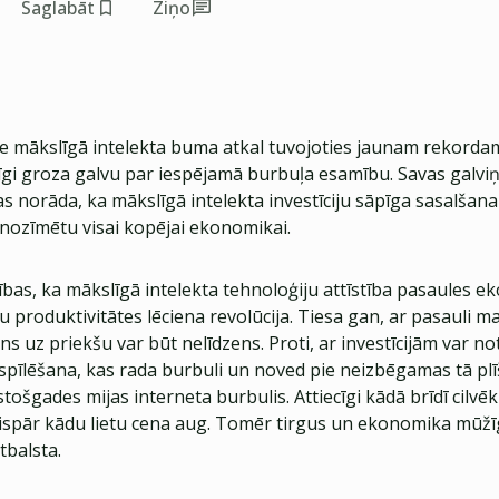
Saglabāt
Ziņo
ie mākslīgā intelekta buma atkal tuvojoties jaunam rekordam
īgi groza galvu par iespējamā burbuļa esamību. Savas galviņ
s norāda, ka mākslīgā intelekta investīciju sāpīga sasalšana
nozīmētu visai kopējai ekonomikai.
rības, ka mākslīgā intelekta tehnoloģiju attīstība pasaules 
 produktivitātes lēciena revolūcija. Tiesa gan, ar pasauli 
ns uz priekšu var būt nelīdzens. Proti, ar investīcijām var not
spīlēšana, kas rada burbuli un noved pie neizbēgamas tā plī
tošgades mijas interneta burbulis. Attiecīgi kādā brīdī cilvēk
 vispār kādu lietu cena aug. Tomēr tirgus un ekonomika mūžī
tbalsta.