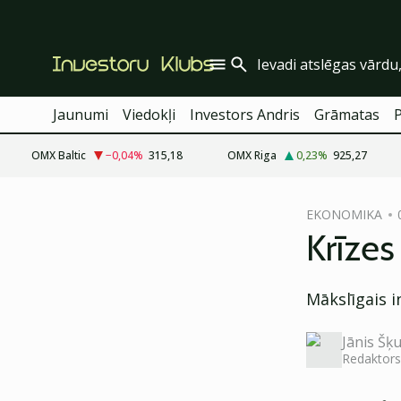
Jaunumi
Viedokļi
Investors Andris
Grāmatas
OMX Baltic
−0,04
%
315,18
OMX Riga
0,23
%
925,27
cebook
EKONOMIKA
Twitter)
Krīzes
kedIn
Mākslīgais i
ail
k
Jānis Šķu
Redaktors