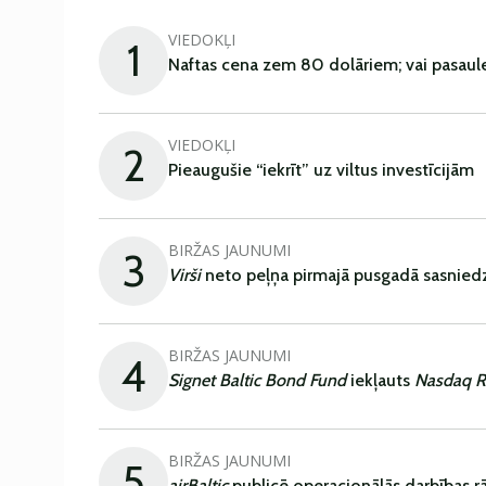
VIEDOKĻI
1
Naftas cena zem 80 dolāriem; vai pasaul
VIEDOKĻI
2
Pieaugušie “iekrīt” uz viltus investīcijām
BIRŽAS JAUNUMI
3
Virši
neto peļņa pirmajā pusgadā sasniedz
BIRŽAS JAUNUMI
4
Signet Baltic Bond Fund
iekļauts
Nasdaq R
BIRŽAS JAUNUMI
5
airBaltic
publicē operacionālās darbības rā