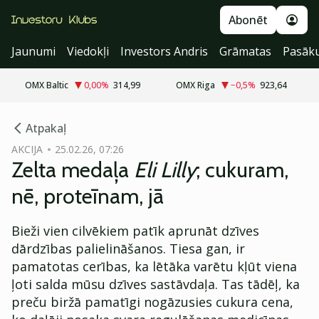
Abonēt
Jaunumi
Viedokļi
Investors Andris
Grāmatas
Pasāk
OMX Baltic
0,00
%
314,99
OMX Riga
−0,5
%
923,64
cebook
Atpakaļ
Twitter)
AKCIJA
25.02.26, 07:26
Zelta medaļa
Eli Lilly
; cukuram,
kedIn
nē, proteīnam, jā
ail
Bieži vien cilvēkiem patīk aprunāt dzīves
k
dārdzības palielināšanos. Tiesa gan, ir
pamatotas cerības, ka lētāka varētu kļūt viena
ļoti salda mūsu dzīves sastāvdaļa. Tas tādēļ, ka
preču biržā pamatīgi nogāzusies cukura cena,