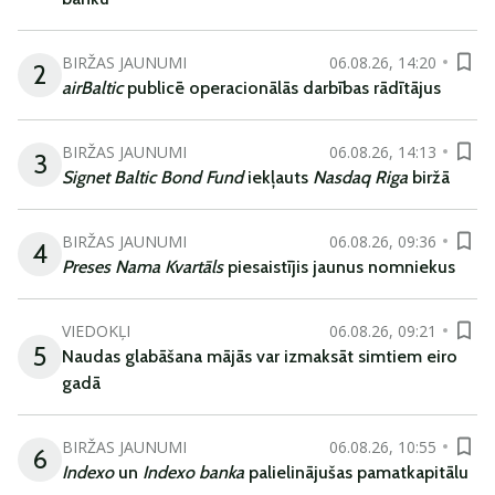
BIRŽAS JAUNUMI
06.08.26, 14:20
2
airBaltic
publicē operacionālās darbības rādītājus
BIRŽAS JAUNUMI
06.08.26, 14:13
3
Signet Baltic Bond Fund
iekļauts
Nasdaq Riga
biržā
BIRŽAS JAUNUMI
06.08.26, 09:36
4
Preses Nama Kvartāls
piesaistījis jaunus nomniekus
VIEDOKĻI
06.08.26, 09:21
5
Naudas glabāšana mājās var izmaksāt simtiem eiro
gadā
BIRŽAS JAUNUMI
06.08.26, 10:55
6
Indexo
un
Indexo banka
palielinājušas pamatkapitālu