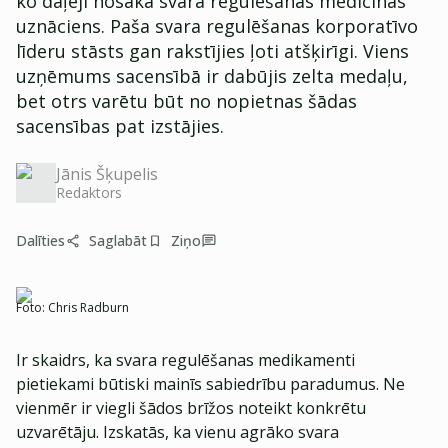
ko daļēji nosaka svara regulēšanas medicīnas
uznāciens. Paša svara regulēšanas korporatīvo
līderu stāsts gan rakstījies ļoti atšķirīgi. Viens
uzņēmums sacensībā ir dabūjis zelta medaļu,
bet otrs varētu būt no nopietnas šādas
sacensības pat izstājies.
Jānis Šķupelis
Redaktors
Dalīties
Saglabāt
Ziņo
Foto:
Chris Radburn
Ir skaidrs, ka svara regulēšanas medikamenti
pietiekami būtiski mainīs sabiedrību paradumus. Ne
vienmēr ir viegli šādos brīžos noteikt konkrētu
uzvarētāju. Izskatās, ka vienu agrāko svara