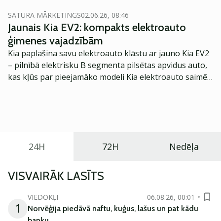
SATURA MĀRKETINGS
02.06.26, 08:46
Jaunais Kia EV2: kompakts elektroauto
ģimenes vajadzībām
Kia paplašina savu elektroauto klāstu ar jauno Kia EV2
– pilnībā elektrisku B segmenta pilsētas apvidus auto,
kas kļūs par pieejamāko modeli Kia elektroauto saimē
Eiropā. Modelis izstrādāts ar mērķi piedāvāt ģimenēm
praktisku un tehnoloģiski modernu automobili
ikdienas vajadzībām.
24H
72H
Nedēļa
VISVAIRĀK LASĪTS
VIEDOKĻI
06.08.26, 00:01
1
Norvēģija piedāvā naftu, kuģus, lašus un pat kādu
banku