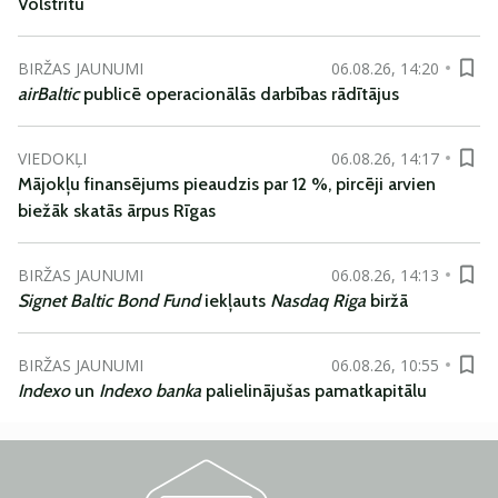
Volstrītu
BIRŽAS JAUNUMI
06.08.26, 14:20
airBaltic
publicē operacionālās darbības rādītājus
VIEDOKĻI
06.08.26, 14:17
Mājokļu finansējums pieaudzis par 12 %, pircēji arvien
biežāk skatās ārpus Rīgas
BIRŽAS JAUNUMI
06.08.26, 14:13
Signet Baltic Bond Fund
iekļauts
Nasdaq Riga
biržā
BIRŽAS JAUNUMI
06.08.26, 10:55
Indexo
un
Indexo banka
palielinājušas pamatkapitālu