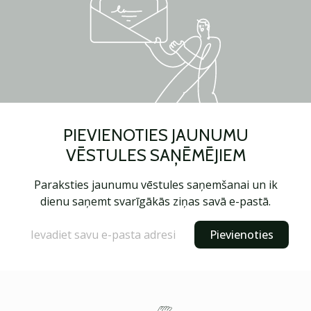
PIEVIENOTIES JAUNUMU
VĒSTULES SAŅĒMĒJIEM
Paraksties jaunumu vēstules saņemšanai un ik
dienu saņemt svarīgākās ziņas savā e-pastā.
Pievienoties