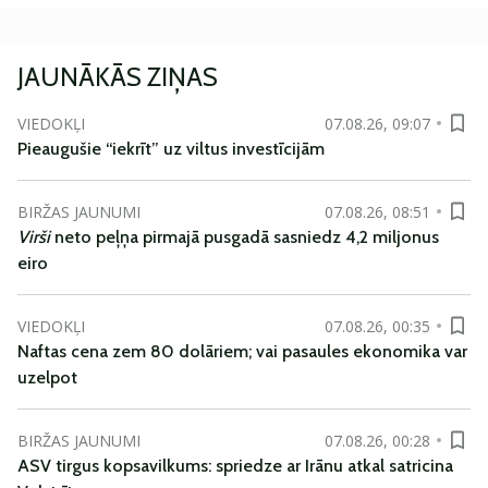
JAUNĀKĀS ZIŅAS
VIEDOKĻI
07.08.26, 09:07
Pieaugušie “iekrīt” uz viltus investīcijām
BIRŽAS JAUNUMI
07.08.26, 08:51
Virši
neto peļņa pirmajā pusgadā sasniedz 4,2 miljonus
eiro
VIEDOKĻI
07.08.26, 00:35
Naftas cena zem 80 dolāriem; vai pasaules ekonomika var
uzelpot
BIRŽAS JAUNUMI
07.08.26, 00:28
ASV tirgus kopsavilkums: spriedze ar Irānu atkal satricina