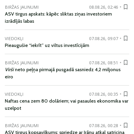
BIRŽAS JAUNUMI
08.08.26, 02:46
ASV tirgus apskats: kāpēc sliktas ziņas investoriem
izrādījās labas
VIEDOKĻI
07.08.26, 09:07
Pieaugušie “iekrīt” uz viltus investīcijām
BIRŽAS JAUNUMI
07.08.26, 08:51
Virši
neto peļņa pirmajā pusgadā sasniedz 4,2 miljonus
eiro
VIEDOKĻI
07.08.26, 00:35
Naftas cena zem 80 dolāriem; vai pasaules ekonomika var
uzelpot
BIRŽAS JAUNUMI
07.08.26, 00:28
ASV tirgus kopsavilkums: spriedze ar Irānu atkal satricina