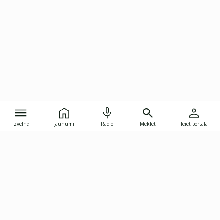
Izvēlne
Jaunumi
Radio
Meklēt
Ieiet portālā
Gunāra Astras iela 8B, Rīga, LV-1082
janis.skupelis@investoruklubs.lv