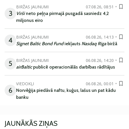
BIRŽAS JAUNUMI
07.08.26, 08:51
3
Virši
neto peļņa pirmajā pusgadā sasniedz 4,2
miljonus eiro
BIRŽAS JAUNUMI
06.08.26, 14:13
4
Signet Baltic Bond Fund
iekļauts
Nasdaq Riga
biržā
BIRŽAS JAUNUMI
06.08.26, 14:20
5
airBaltic
publicē operacionālās darbības rādītājus
VIEDOKĻI
06.08.26, 00:01
6
Norvēģija piedāvā naftu, kuģus, lašus un pat kādu
banku
JAUNĀKĀS ZIŅAS