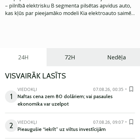
– pilnībā elektrisku B segmenta pilsētas apvidus auto,
kas kļūs par pieejamāko modeli Kia elektroauto saimē
Eiropā. Modelis izstrādāts ar mērķi piedāvāt ģimenēm
praktisku un tehnoloģiski modernu automobili
ikdienas vajadzībām.
24H
72H
Nedēļa
VISVAIRĀK LASĪTS
VIEDOKĻI
07.08.26, 00:35
1
Naftas cena zem 80 dolāriem; vai pasaules
ekonomika var uzelpot
VIEDOKĻI
07.08.26, 09:07
2
Pieaugušie “iekrīt” uz viltus investīcijām