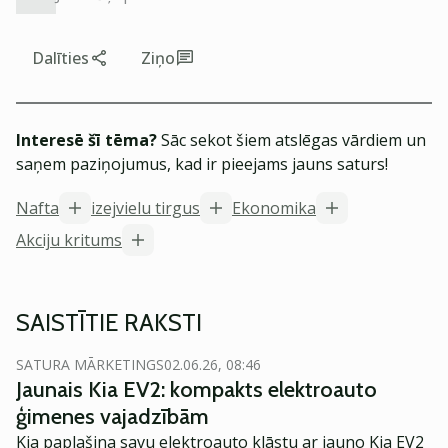
Dalīties
Ziņo
Interesē šī tēma?
Sāc sekot šiem atslēgas vārdiem un
saņem paziņojumus, kad ir pieejams jauns saturs!
Nafta
izejvielu tirgus
Ekonomika
Akciju kritums
SAISTĪTIE RAKSTI
SATURA MĀRKETINGS
02.06.26, 08:46
Jaunais Kia EV2: kompakts elektroauto
ģimenes vajadzībām
Kia paplašina savu elektroauto klāstu ar jauno Kia EV2