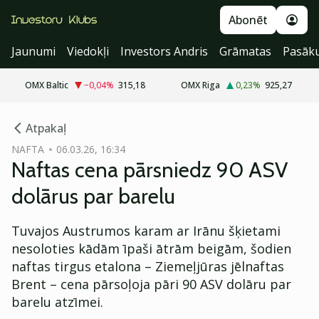
Abonēt
Jaunumi
Viedokļi
Investors Andris
Grāmatas
Pasāk
OMX Baltic
−0,04
%
315,18
OMX Riga
0,23
%
925,27
cebook
cebook
Atpakaļ
Twitter)
Twitter)
NAFTA
06.03.26, 16:34
Naftas cena pārsniedz 90 ASV
kedIn
kedIn
dolārus par barelu
ail
ail
Tuvajos Austrumos karam ar Irānu šķietami
k
k
nesoloties kādām īpaši ātrām beigām, šodien
naftas tirgus etalona – Ziemeļjūras jēlnaftas
Brent – cena pārsoļoja pāri 90 ASV dolāru par
barelu atzīmei.