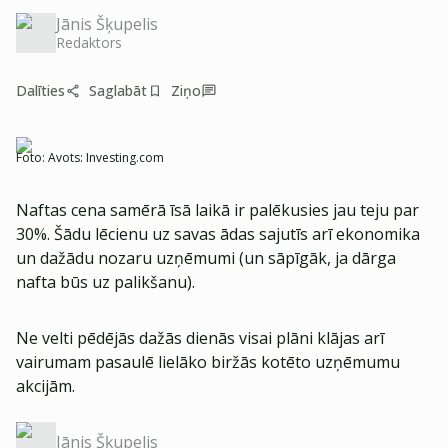
Jānis Šķupelis
Redaktors
Dalīties
Saglabāt
Ziņo
Foto:
Avots: Investing.com
Naftas cena samērā īsā laikā ir palēkusies jau teju par
30%. Šādu lēcienu uz savas ādas sajutīs arī ekonomika
un dažādu nozaru uzņēmumi (un sāpīgāk, ja dārga
nafta būs uz palikšanu).
Ne velti pēdējās dažās dienās visai plāni klājas arī
vairumam pasaulē lielāko biržās kotēto uzņēmumu
akcijām.
Jānis Šķupelis