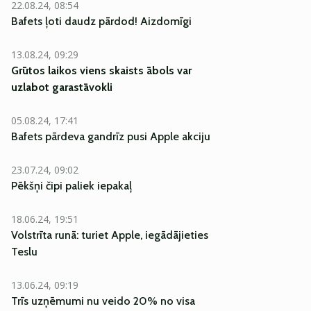
22.08.24, 08:54
Bafets ļoti daudz pārdod! Aizdomīgi
13.08.24, 09:29
Grūtos laikos viens skaists ābols var
uzlabot garastāvokli
05.08.24, 17:41
Bafets pārdeva gandrīz pusi Apple akciju
23.07.24, 09:02
Pēkšņi čipi paliek iepakaļ
18.06.24, 19:51
Volstrīta runā: turiet Apple, iegādājieties
Teslu
13.06.24, 09:19
Trīs uzņēmumi nu veido 20% no visa