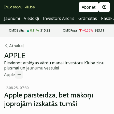
Abonēt
Jaunumi
Viedokļi
Investors Andris
Grāmatas
Pasāk
OMX Baltic
0,11
%
315,32
OMX Riga
−0,56
%
923,11
Atpakaļ
APPLE
Pievienot atslēgas vārdu manai Investoru Kluba ziņu
plūsmai un jaunumu vēstulei
Apple
12.08.25, 07:30
Apple pārsteidza, bet mākoņi
joprojām izskatās tumši