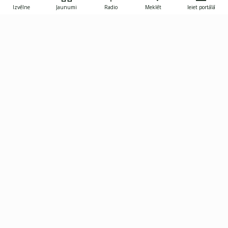
Izvēlne
Jaunumi
Radio
Meklēt
Ieiet portālā
Gunāra Astras iela 8B, Rīga, LV-1082
janis.skupelis@investoruklubs.lv
Abonē
Abonē jaunumus
Reklāma
Publikāciju lietošanas
Vispārējie noteikumi
tiesības
Privātuma politika
Pārtraukt abonēšanu
Iestatījumu pārvaldība