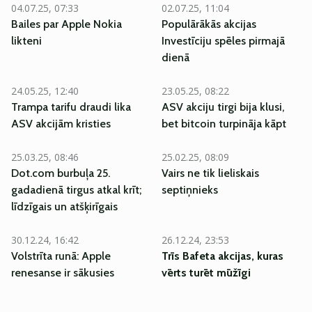
04.07.25, 07:33
02.07.25, 11:04
Bailes par Apple Nokia
Populārākās akcijas
likteni
Investīciju spēles pirmajā
dienā
24.05.25, 12:40
23.05.25, 08:22
Trampa tarifu draudi lika
ASV akciju tirgi bija klusi,
ASV akcijām kristies
bet bitcoin turpināja kāpt
25.03.25, 08:46
25.02.25, 08:09
Dot.com burbuļa 25.
Vairs ne tik lieliskais
gadadienā tirgus atkal krīt;
septiņnieks
līdzīgais un atšķirīgais
30.12.24, 16:42
26.12.24, 23:53
Volstrīta runā: Apple
Trīs Bafeta akcijas, kuras
renesanse ir sākusies
vērts turēt mūžīgi