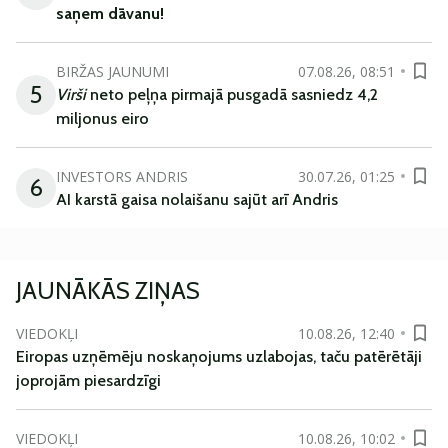
saņem
dāvanu
!
BIRŽAS JAUNUMI
07.08.26, 08:51
5
Virši
neto peļņa pirmajā pusgadā sasniedz 4,2
miljonus eiro
INVESTORS ANDRIS
30.07.26, 01:25
6
AI karstā gaisa nolaišanu sajūt arī Andris
JAUNĀKĀS ZIŅAS
VIEDOKĻI
10.08.26, 12:40
Eiropas uzņēmēju noskaņojums uzlabojas, taču patērētāji
joprojām piesardzīgi
VIEDOKĻI
10.08.26, 10:02