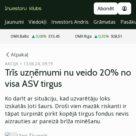
Abonēt
Jaunumi
Viedokļi
Investors Andris
Grāmatas
Pasāk
OMX Baltic
0,08
%
315,45
OMX Riga
0,35
%
928,51
cebook
Atpakaļ
Twitter)
AKCIJA
13.06.24, 09:19
Trīs uzņēmumi nu veido 20% no
kedIn
visa ASV tirgus
ail
Ko darīt ar situāciju, kad uzvarētāju loks
k
izskatās ļoti šaurs. Droši vien mazāk riskanti ir
tāpat turpināt pirkt kopējā tirgus fondus nevis
aizrauties ar pareizā brīža minēšanu.
Jānis Šķupelis