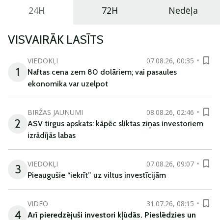
24H
72H
Nedēļa
VISVAIRĀK LASĪTS
VIEDOKĻI
07.08.26, 00:35
1
Naftas cena zem 80 dolāriem; vai pasaules
ekonomika var uzelpot
BIRŽAS JAUNUMI
08.08.26, 02:46
2
ASV tirgus apskats: kāpēc sliktas ziņas investoriem
izrādījās labas
VIEDOKĻI
07.08.26, 09:07
3
Pieaugušie “iekrīt” uz viltus investīcijām
VIDEO
31.07.26, 08:15
4
Arī
pieredzējuši
investori
kļūdā
s
.
Pieslēdzies un