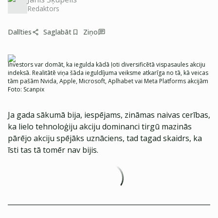
Redaktors
Dalīties
Saglabāt
Ziņo
Investors var domāt, ka iegulda kādā ļoti diversificētā vispasaules akciju
indeksā. Realitātē viņa šāda ieguldījuma veiksme atkarīga no tā, kā veicas
tām pašām Nvida, Apple, Microsoft, Aplhabet vai Meta Platforms akcijām
Foto:
Scanpix
Ja gada sākumā bija, iespējams, zināmas naivas cerības,
ka lielo tehnoloģiju akciju dominanci tirgū mazinās
pārējo akciju spējāks uznāciens, tad tagad skaidrs, ka
īsti tas tā tomēr nav bijis.