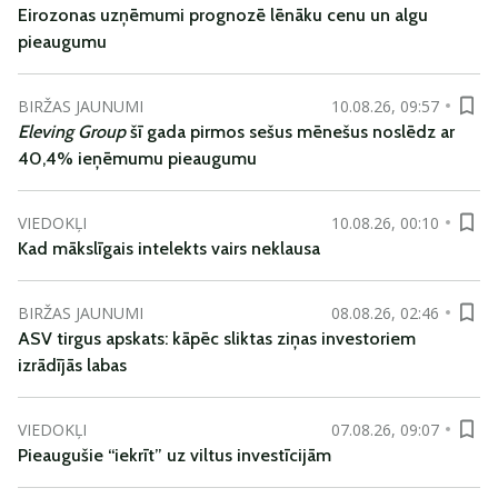
Eirozonas uzņēmumi prognozē lēnāku cenu un algu
pieaugumu
BIRŽAS JAUNUMI
10.08.26, 09:57
Eleving Group
šī gada pirmos sešus mēnešus noslēdz ar
40,4% ieņēmumu pieaugumu
VIEDOKĻI
10.08.26, 00:10
Kad mākslīgais intelekts vairs neklausa
BIRŽAS JAUNUMI
08.08.26, 02:46
ASV tirgus apskats: kāpēc sliktas ziņas investoriem
izrādījās labas
VIEDOKĻI
07.08.26, 09:07
Pieaugušie “iekrīt” uz viltus investīcijām