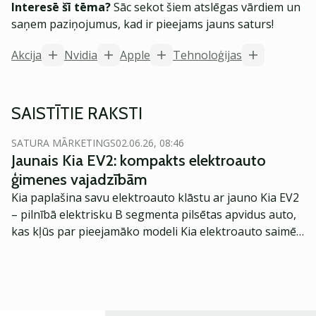
Interesē šī tēma?
Sāc sekot šiem atslēgas vārdiem un
saņem paziņojumus, kad ir pieejams jauns saturs!
Akcija
Nvidia
Apple
Tehnoloģijas
SAISTĪTIE RAKSTI
SATURA MĀRKETINGS
02.06.26, 08:46
Jaunais Kia EV2: kompakts elektroauto
ģimenes vajadzībām
Kia paplašina savu elektroauto klāstu ar jauno Kia EV2
– pilnībā elektrisku B segmenta pilsētas apvidus auto,
kas kļūs par pieejamāko modeli Kia elektroauto saimē
Eiropā. Modelis izstrādāts ar mērķi piedāvāt ģimenēm
praktisku un tehnoloģiski modernu automobili
ikdienas vajadzībām.