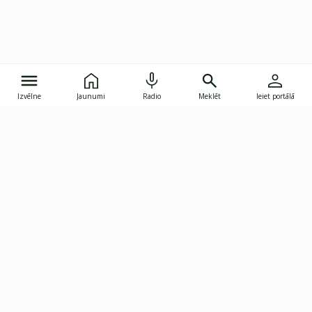
Izvēlne
Jaunumi
Radio
Meklēt
Ieiet portālā
Gunāra Astras iela 8B, Rīga, LV-1082
janis.skupelis@investoruklubs.lv
Abonē
Abonē jaunumus
Reklāma
Publikāciju lietošanas
Vispārējie noteikumi