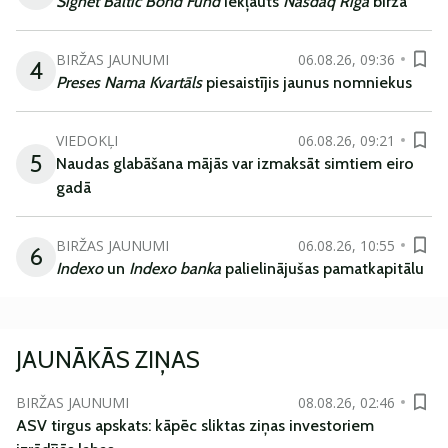
Signet Baltic Bond Fund
iekļauts
Nasdaq Riga
biržā
BIRŽAS JAUNUMI
06.08.26, 09:36
4
Preses Nama Kvartāls
piesaistījis jaunus nomniekus
VIEDOKĻI
06.08.26, 09:21
5
Naudas glabāšana mājās var izmaksāt simtiem eiro
gadā
BIRŽAS JAUNUMI
06.08.26, 10:55
6
Indexo
un
Indexo banka
palielinājušas pamatkapitālu
JAUNĀKĀS ZIŅAS
BIRŽAS JAUNUMI
08.08.26, 02:46
ASV tirgus apskats: kāpēc sliktas ziņas investoriem