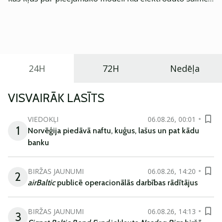
Eiropā. Modelis izstrādāts ar mērķi piedāvāt ģimenēm
praktisku un tehnoloģiski modernu automobili
ikdienas vajadzībām.
24H
72H
Nedēļa
VISVAIRĀK LASĪTS
VIEDOKĻI
06.08.26, 00:01
1
Norvēģija piedāvā naftu, kuģus, lašus un pat kādu
banku
BIRŽAS JAUNUMI
06.08.26, 14:20
2
airBaltic
publicē operacionālās darbības rādītājus
BIRŽAS JAUNUMI
06.08.26, 14:13
3