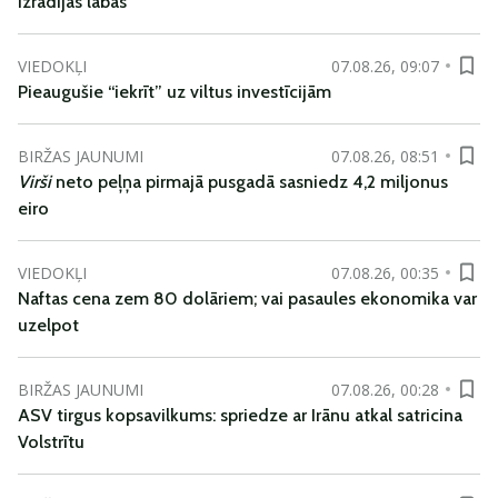
izrādījās labas
VIEDOKĻI
07.08.26, 09:07
Pieaugušie “iekrīt” uz viltus investīcijām
BIRŽAS JAUNUMI
07.08.26, 08:51
Virši
neto peļņa pirmajā pusgadā sasniedz 4,2 miljonus
eiro
VIEDOKĻI
07.08.26, 00:35
Naftas cena zem 80 dolāriem; vai pasaules ekonomika var
uzelpot
BIRŽAS JAUNUMI
07.08.26, 00:28
ASV tirgus kopsavilkums: spriedze ar Irānu atkal satricina
Volstrītu