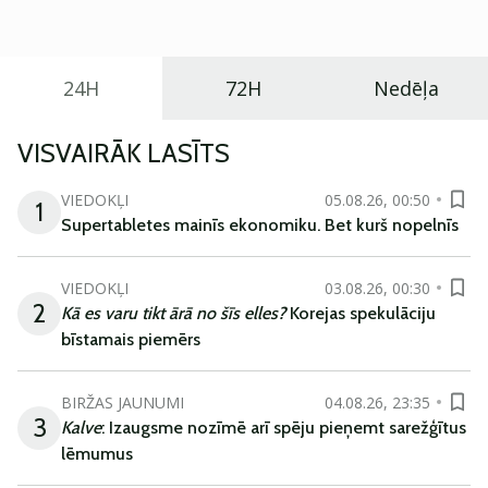
ikdienas vajadzībām.
24H
72H
Nedēļa
VISVAIRĀK LASĪTS
VIEDOKĻI
05.08.26, 00:50
1
Supertabletes mainīs ekonomiku. Bet kurš nopelnīs
VIEDOKĻI
03.08.26, 00:30
2
Kā es varu tikt ārā no šīs elles?
Korejas spekulāciju
bīstamais piemērs
BIRŽAS JAUNUMI
04.08.26, 23:35
3
Kalve
: Izaugsme nozīmē arī spēju pieņemt sarežģītus
lēmumus