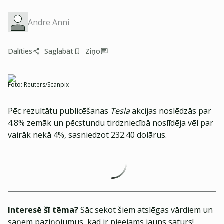
Andre Anni
Dalīties
Saglabāt
Ziņo
Foto:
Reuters/Scanpix
Pēc rezultātu publicēšanas
Tesla
akcijas noslēdzās par
4.8% zemāk un pēcstundu tirdzniecībā noslīdēja vēl par
vairāk nekā 4%, sasniedzot 232.40 dolārus.
Interesē šī tēma?
Sāc sekot šiem atslēgas vārdiem un
saņem paziņojumus, kad ir pieejams jauns saturs!