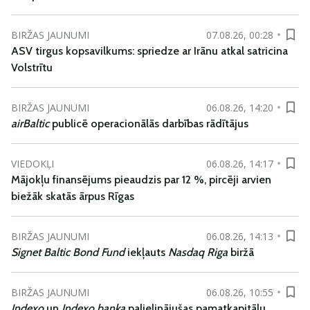
BIRŽAS JAUNUMI
07.08.26, 00:28
ASV tirgus kopsavilkums: spriedze ar Irānu atkal satricina
Volstrītu
BIRŽAS JAUNUMI
06.08.26, 14:20
airBaltic
publicē operacionālās darbības rādītājus
VIEDOKĻI
06.08.26, 14:17
Mājokļu finansējums pieaudzis par 12 %, pircēji arvien
biežāk skatās ārpus Rīgas
BIRŽAS JAUNUMI
06.08.26, 14:13
Signet Baltic Bond Fund
iekļauts
Nasdaq Riga
biržā
BIRŽAS JAUNUMI
06.08.26, 10:55
Indexo
un
Indexo banka
palielinājušas pamatkapitālu