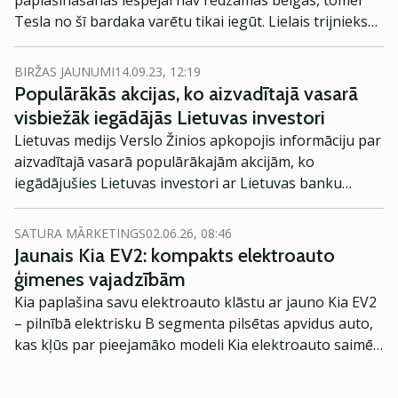
paplašināšanās iespējai nav redzamas beigas, tomēr
Tesla no šī bardaka varētu tikai iegūt. Lielais trijnieks
(Stellantis, Ford un General Motors) tiek ietekmēti
dažādās pakāpēs. Tomēr Tesla izceļas kā vienīgais
BIRŽAS JAUNUMI
14.09.23, 12:19
lielākais amerikāņu transportlīdzekļu ražotājs, kura
Populārākās akcijas, ko aizvadītajā vasarā
darbinieku vidū nav UAW dalībnieku. Līdz ar to streiks
visbiežāk iegādājās Lietuvas investori
neskar Teslu.
Lietuvas medijs Verslo Žinios apkopojis informāciju par
aizvadītajā vasarā populārākajām akcijām, ko
iegādājušies Lietuvas investori ar Lietuvas banku
starpniecību. Ieskatāmies!
SATURA MĀRKETINGS
02.06.26, 08:46
Jaunais Kia EV2: kompakts elektroauto
ģimenes vajadzībām
Kia paplašina savu elektroauto klāstu ar jauno Kia EV2
– pilnībā elektrisku B segmenta pilsētas apvidus auto,
kas kļūs par pieejamāko modeli Kia elektroauto saimē
Eiropā. Modelis izstrādāts ar mērķi piedāvāt ģimenēm
praktisku un tehnoloģiski modernu automobili