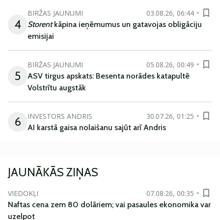
BIRŽAS JAUNUMI
03.08.26, 06:44
4
Storent
kāpina ieņēmumus un gatavojas obligāciju
emisijai
BIRŽAS JAUNUMI
05.08.26, 00:49
5
ASV tirgus apskats: Besenta norādes katapultē
Volstrītu augstāk
INVESTORS ANDRIS
30.07.26, 01:25
6
AI karstā gaisa nolaišanu sajūt arī Andris
JAUNĀKĀS ZIŅAS
VIEDOKĻI
07.08.26, 00:35
Naftas cena zem 80 dolāriem; vai pasaules ekonomika var
uzelpot