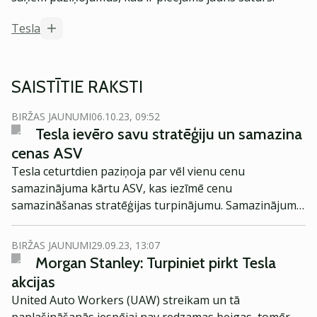
Tesla
SAISTĪTIE RAKSTI
BIRŽAS JAUNUMI
06.10.23, 09:52
Tesla ievēro savu stratēģiju un samazina
cenas ASV
Tesla ceturtdien paziņoja par vēl vienu cenu
samazinājuma kārtu ASV, kas iezīmē cenu
samazināšanas stratēģijas turpinājumu. Samazinājumi
ietekmē vairākus modeļus, tostarp Model 3 un Model Y,
liecina Tesla tīmekļa vietnē sniegtā informācija.
BIRŽAS JAUNUMI
29.09.23, 13:07
Morgan Stanley: Turpiniet pirkt Tesla
akcijas
United Auto Workers (UAW) streikam un tā