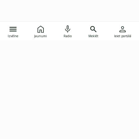
Izvēlne
Jaunumi
Radio
Meklēt
Ieiet portālā
Gunāra Astras iela 8B, Rīga, LV-1082
janis.skupelis@investoruklubs.lv
Abonē
Abonē jaunumus
Reklāma
Publikāciju lietošanas
Vispārējie noteikumi
tiesības