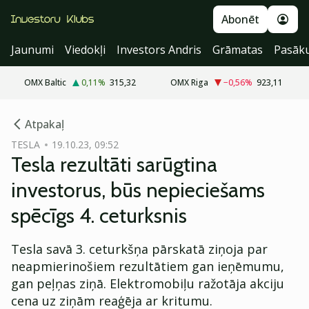
Abonēt
Jaunumi
Viedokļi
Investors Andris
Grāmatas
Pasāk
OMX Baltic
0,11
%
315,32
OMX Riga
−0,56
%
923,11
cebook
Atpakaļ
Twitter)
TESLA
19.10.23, 09:52
Tesla rezultāti sarūgtina
kedIn
investorus, būs nepieciešams
ail
spēcīgs 4. ceturksnis
k
Tesla savā 3. ceturkšņa pārskatā ziņoja par
neapmierinošiem rezultātiem gan ieņēmumu,
gan peļņas ziņā. Elektromobiļu ražotāja akciju
cena uz ziņām reaģēja ar kritumu.