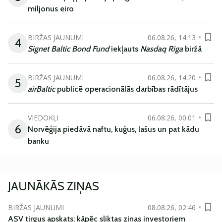
miljonus eiro
BIRŽAS JAUNUMI
06.08.26, 14:13
4
Signet Baltic Bond Fund
iekļauts
Nasdaq Riga
biržā
BIRŽAS JAUNUMI
06.08.26, 14:20
5
airBaltic
publicē operacionālās darbības rādītājus
VIEDOKĻI
06.08.26, 00:01
6
Norvēģija piedāvā naftu, kuģus, lašus un pat kādu
banku
JAUNĀKĀS ZIŅAS
BIRŽAS JAUNUMI
08.08.26, 02:46
ASV tirgus apskats: kāpēc sliktas ziņas investoriem