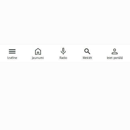
Izvēlne
Jaunumi
Radio
Meklēt
Ieiet portālā
Gunāra Astras iela 8B, Rīga, LV-1082
janis.skupelis@investoruklubs.lv
Abonē
Abonē jaunumus
Reklāma