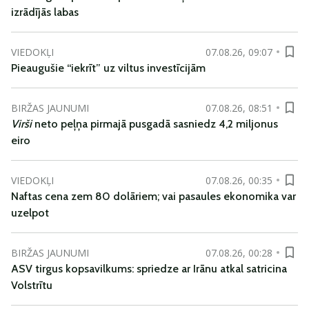
izrādījās labas
VIEDOKĻI
07.08.26, 09:07
Pieaugušie “iekrīt” uz viltus investīcijām
BIRŽAS JAUNUMI
07.08.26, 08:51
Virši
neto peļņa pirmajā pusgadā sasniedz 4,2 miljonus
eiro
VIEDOKĻI
07.08.26, 00:35
Naftas cena zem 80 dolāriem; vai pasaules ekonomika var
uzelpot
BIRŽAS JAUNUMI
07.08.26, 00:28
ASV tirgus kopsavilkums: spriedze ar Irānu atkal satricina
Volstrītu