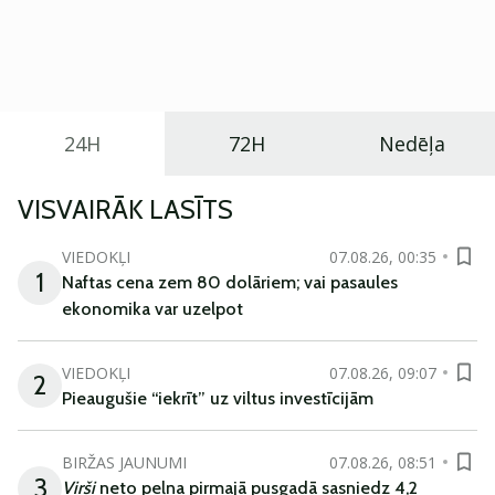
Eiropā. Modelis izstrādāts ar mērķi piedāvāt ģimenēm
praktisku un tehnoloģiski modernu automobili
ikdienas vajadzībām.
24H
72H
Nedēļa
VISVAIRĀK LASĪTS
VIEDOKĻI
07.08.26, 00:35
1
Naftas cena zem 80 dolāriem; vai pasaules
ekonomika var uzelpot
VIEDOKĻI
07.08.26, 09:07
2
Pieaugušie “iekrīt” uz viltus investīcijām
BIRŽAS JAUNUMI
07.08.26, 08:51
3
Virši
neto peļņa pirmajā pusgadā sasniedz 4,2