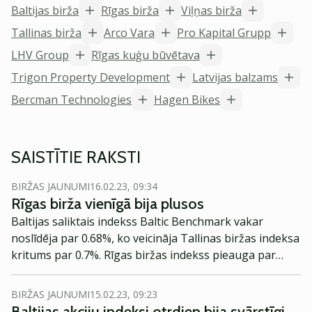
Baltijas birža
Rīgas birža
Viļņas birža
Tallinas birža
Arco Vara
Pro Kapital Grupp
LHV Group
Rīgas kuģu būvētava
Trigon Property Development
Latvijas balzams
Bercman Technologies
Hagen Bikes
SAISTĪTIE RAKSTI
BIRŽAS JAUNUMI
16.02.23, 09:34
Rīgas birža vienīgā bija plusos
Baltijas saliktais indekss Baltic Benchmark vakar
noslīdēja par 0.68%, ko veicināja Tallinas biržas indeksa
kritums par 0.7%. Rīgas biržas indekss pieauga par
0.35%, bet Viļņas biržas indekss būtībā palika
nemainīgs.
BIRŽAS JAUNUMI
15.02.23, 09:23
Baltijas akciju indeksi otrdien bija svārstīgi