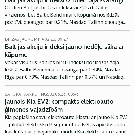
Otrdien Baltijas biržas indeksi virzījās dažādos
virzienos, bet Baltic Benchmark kopumā noslēdzās
pozitīvi, pieaugot par 0.21%. Nasdaq Tallinn pieauga
par 0.14%, bet Nasdaq Vilnius - par 0.13%. Savukārt
Nasdaq Riga kritās par 0.31%
BIRŽAS JAUNUMI
14.02.23, 09:27
Baltijas akciju indeksi jauno nedēļu sāka ar
kāpumu
Vakar visu trīs Baltijas biržu indeksi noslēdzās zaļā
krāsā. Baltic Benchmark pieauga par 0.34%, Nasdaq
Riga par 0.73%, Nasdaq Tallinn par 0.57% un Nasdaq
Vilnius par 0.23%.
SATURA MĀRKETINGS
02.06.26, 08:46
Jaunais Kia EV2: kompakts elektroauto
ģimenes vajadzībām
Kia paplašina savu elektroauto klāstu ar jauno Kia EV2
– pilnībā elektrisku B segmenta pilsētas apvidus auto,
kas kļūs par pieejamāko modeli Kia elektroauto saimē