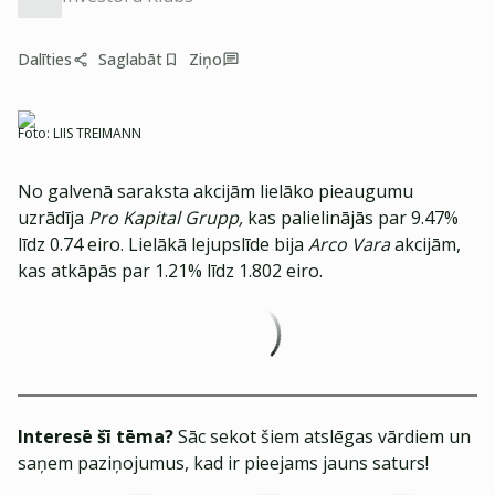
Dalīties
Saglabāt
Ziņo
Foto:
LIIS TREIMANN
No galvenā saraksta akcijām lielāko pieaugumu
uzrādīja
Pro Kapital Grupp,
kas palielinājās par 9.47%
līdz 0.74 eiro. Lielākā lejupslīde bija
Arco Vara
akcijām,
kas atkāpās par 1.21% līdz 1.802 eiro.
Interesē šī tēma?
Sāc sekot šiem atslēgas vārdiem un
saņem paziņojumus, kad ir pieejams jauns saturs!