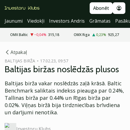
Abonēt
Jaunumi
Viedokļi
Investors Andris
Grāmatas
Pasāk
OMX Baltic
−0,04
%
315,18
OMX Riga
0,23
%
925,27
cebook
Atpakaļ
Twitter)
BALTIJAS BIRŽA
17.02.23, 09:57
Baltijas biržas noslēdzās plusos
kedIn
ail
Baltijas birža vakar noslēdzās zaļā krāsā. Baltic
Benchmark saliktais indekss pieauga par 0.24%,
k
Tallinas birža par 0.44% un Rīgas birža par
0.02%. Viļņas biržā bija tirdzniecības brīvdiena
un darījumi nenotika.
Investoru Klubs