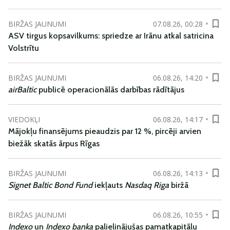
BIRŽAS JAUNUMI
07.08.26, 00:28
ASV tirgus kopsavilkums: spriedze ar Irānu atkal satricina
Volstrītu
BIRŽAS JAUNUMI
06.08.26, 14:20
airBaltic
publicē operacionālās darbības rādītājus
VIEDOKĻI
06.08.26, 14:17
Mājokļu finansējums pieaudzis par 12 %, pircēji arvien
biežāk skatās ārpus Rīgas
BIRŽAS JAUNUMI
06.08.26, 14:13
Signet Baltic Bond Fund
iekļauts
Nasdaq Riga
biržā
BIRŽAS JAUNUMI
06.08.26, 10:55
Indexo
un
Indexo banka
palielinājušas pamatkapitālu