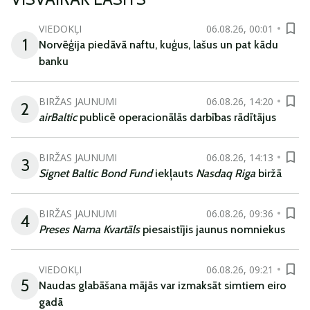
VIEDOKĻI
06.08.26, 00:01
1
Norvēģija piedāvā naftu, kuģus, lašus un pat kādu
banku
BIRŽAS JAUNUMI
06.08.26, 14:20
2
airBaltic
publicē operacionālās darbības rādītājus
BIRŽAS JAUNUMI
06.08.26, 14:13
3
Signet Baltic Bond Fund
iekļauts
Nasdaq Riga
biržā
BIRŽAS JAUNUMI
06.08.26, 09:36
4
Preses Nama Kvartāls
piesaistījis jaunus nomniekus
VIEDOKĻI
06.08.26, 09:21
5
Naudas glabāšana mājās var izmaksāt simtiem eiro
gadā