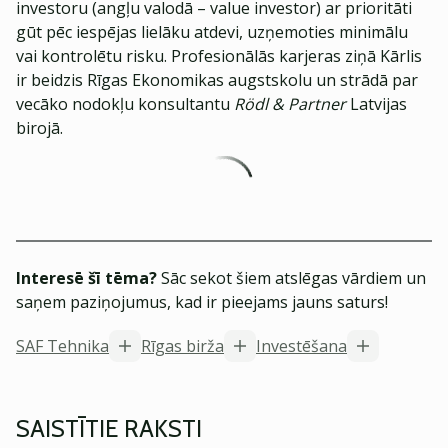
investoru (angļu valodā – value investor) ar prioritāti
gūt pēc iespējas lielāku atdevi, uzņemoties minimālu
vai kontrolētu risku. Profesionālās karjeras ziņā Kārlis
ir beidzis Rīgas Ekonomikas augstskolu un strādā par
vecāko nodokļu konsultantu
Rödl & Partner
Latvijas
birojā.
Interesē šī tēma?
Sāc sekot šiem atslēgas vārdiem un
saņem paziņojumus, kad ir pieejams jauns saturs!
SAF Tehnika
Rīgas birža
Investēšana
SAISTĪTIE RAKSTI