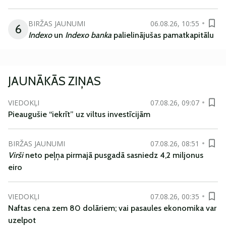
BIRŽAS JAUNUMI
06.08.26, 10:55
6
Indexo
un
Indexo banka
palielinājušas pamatkapitālu
JAUNĀKĀS ZIŅAS
VIEDOKĻI
07.08.26, 09:07
Pieaugušie “iekrīt” uz viltus investīcijām
BIRŽAS JAUNUMI
07.08.26, 08:51
Virši
neto peļņa pirmajā pusgadā sasniedz 4,2 miljonus
eiro
VIEDOKĻI
07.08.26, 00:35
Naftas cena zem 80 dolāriem; vai pasaules ekonomika var
uzelpot