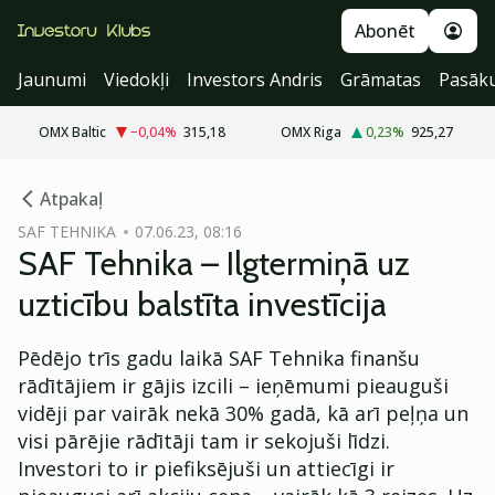
Abonēt
Jaunumi
Viedokļi
Investors Andris
Grāmatas
Pasāk
OMX Baltic
−0,04
%
315,18
OMX Riga
0,23
%
925,27
cebook
Atpakaļ
Twitter)
SAF TEHNIKA
07.06.23, 08:16
SAF Tehnika – Ilgtermiņā uz
kedIn
uzticību balstīta investīcija
ail
Pēdējo trīs gadu laikā SAF Tehnika finanšu
k
rādītājiem ir gājis izcili – ieņēmumi pieauguši
vidēji par vairāk nekā 30% gadā, kā arī peļņa un
visi pārējie rādītāji tam ir sekojuši līdzi.
Investori to ir piefiksējuši un attiecīgi ir