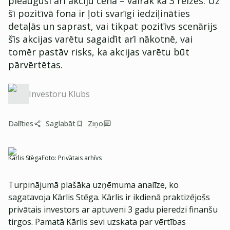
pieaugusi arī akciju cena – vairāk kā 3 reizes. Uz
šī pozitīvā fona ir ļoti svarīgi iedziļināties
detaļās un saprast, vai tikpat pozitīvs scenārijs
šīs akcijas varētu sagaidīt arī nākotnē, vai
tomēr pastāv risks, ka akcijas varētu būt
pārvērtētas.
Investoru Klubs
Dalīties
Saglabāt
Ziņo
Kārlis Stēga
Foto:
Privātais arhīvs
Turpinājumā plašāka uzņēmuma analīze, ko
sagatavoja Kārlis Stēga. Kārlis ir ikdienā praktizējošs
privātais investors ar aptuveni 3 gadu pieredzi finanšu
tirgos. Pamatā Kārlis sevi uzskata par vērtības