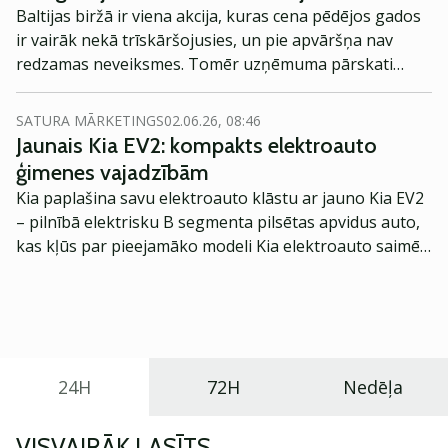
Baltijas biržā ir viena akcija, kuras cena pēdējos gados
ir vairāk nekā trīskāršojusies, un pie apvāršņa nav
redzamas neveiksmes. Tomēr uzņēmuma pārskati
mēdz atstāt investoru izsalkušu pēc informācijas,
norāda Investors Tomass – Investora Andra “lielais
SATURA MĀRKETINGS
02.06.26, 08:46
brālis” no Igaunijas. Vienā no jaunākajiem Äripäev
Jaunais Kia EV2: kompakts elektroauto
rakstiem Tomass plašāk dalījies pārdomās par šo
ģimenes vajadzībām
Latvijas uzņēmumu. Ieskatāmies viņa atziņās!
Kia paplašina savu elektroauto klāstu ar jauno Kia EV2
– pilnībā elektrisku B segmenta pilsētas apvidus auto,
kas kļūs par pieejamāko modeli Kia elektroauto saimē
Eiropā. Modelis izstrādāts ar mērķi piedāvāt ģimenēm
praktisku un tehnoloģiski modernu automobili
ikdienas vajadzībām.
24H
72H
Nedēļa
VISVAIRĀK LASĪTS