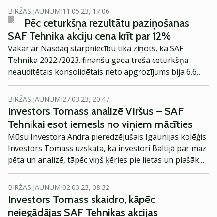
BIRŽAS JAUNUMI
11.05.23, 17:06
Pēc ceturkšņa rezultātu paziņošanas
SAF Tehnika akciju cena krīt par 12%
Vakar ar Nasdaq starpniecību tika ziņots, ka SAF
Tehnika 2022./2023. finanšu gada trešā ceturkšņa
neauditētais konsolidētais neto apgrozījums bija 6.6
milj. eiro, kas ir par 23% mazāk kā 2021./2022. finanšu
gada trešajā ceturksnī. Trešo ceturksni uzņēmums
BIRŽAS JAUNUMI
27.03.23, 20:47
beidzis ar zaudējumiem 974 tūkst, eiro apmērā
Investors Tomass analizē Viršus – SAF
(neauditēti). Konsolidētais neauditētais 2022./2023.
Tehnikai esot iemesls no viņiem mācīties
finanšu gada 9 mēnešu rezultāts ir peļņa 2.59 milj. eiro
Mūsu Investora Andra pieredzējušais Igaunijas kolēģis
apmērā.
Investors Tomass uzskata, ka investori Baltijā par maz
pēta un analizē, tāpēc viņš ķēries pie lietas un plašāk
izpētījis Latvijas uzņēmumu VIRŠI-A (Virši). Ieskatāmies
interesantākajās atziņās, pie kurām investors nonācis!
BIRŽAS JAUNUMI
02.03.23, 08:32
Investors Tomass skaidro, kāpēc
neiegādājas SAF Tehnikas akcijas