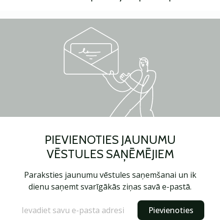
PIEVIENOTIES JAUNUMU
VĒSTULES SAŅĒMĒJIEM
Paraksties jaunumu vēstules saņemšanai un ik
dienu saņemt svarīgākās ziņas savā e-pastā.
Pievienoties