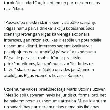
turpinātu sadarbību, klientiem un partneriem nekas
nav jādara.
“Pašvaldība meklē rīdziniekiem vislabāko scenāriju
“Rīgas namu pārvaldnieka” akciju kotēšanai. Šāds
scenārijs ietver gan Rīgas kā vienīgā akcionāra
intereses, gan rīdzinieku, kas ir esošie un potenciālie
uzņēmuma klienti, intereses saņemt kvalitatīvus
pakalpojums no caurspīdīgi pārvaldīta uzņēmuma.
Pārveide par akciju sabiedrību ir praktisks
priekšnoteikums, lai uzņēmums varētu doties uz
biržu,” skaidro par mājokļu un vides jautājumiem
atbildīgais Rīgas vicemērs Edvards Ratnieks.
Uzņēmuma valdes priekšsēdētājs Māris Ozoliņš uzsver:
“Mēs šo soli uztveram nevis kā juridisku formalitāti, bet
kā nākamo posmu uzņēmuma attīstībā. Mūsu klientiem
un sadarbības partneriem nekas nemainās ikdienas