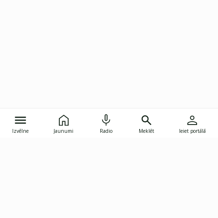
Izvēlne
Jaunumi
Radio
Meklēt
Ieiet portālā
Gunāra Astras iela 8B, Rīga, LV-1082
janis.skupelis@investoruklubs.lv