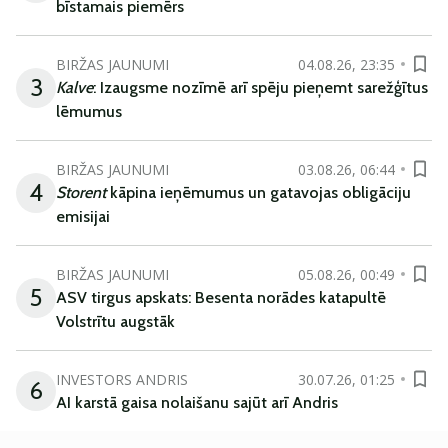
bīstamais piemērs
BIRŽAS JAUNUMI
04.08.26, 23:35
3
Kalve
: Izaugsme nozīmē arī spēju pieņemt sarežģītus
lēmumus
BIRŽAS JAUNUMI
03.08.26, 06:44
4
Storent
kāpina ieņēmumus un gatavojas obligāciju
emisijai
BIRŽAS JAUNUMI
05.08.26, 00:49
5
ASV tirgus apskats: Besenta norādes katapultē
Volstrītu augstāk
INVESTORS ANDRIS
30.07.26, 01:25
6
AI karstā gaisa nolaišanu sajūt arī Andris