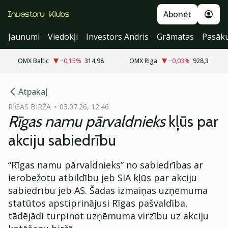
Abonēt
Jaunumi
Viedokļi
Investors Andris
Grāmatas
Pasāk
OMX Baltic
−0,15
%
314,98
OMX Riga
−0,03
%
928,3
cebook
cebook
Atpakaļ
Twitter)
Twitter)
RĪGAS BIRŽA
03.07.26, 12:46
Rīgas namu pārvaldnieks
kļūs par
kedIn
kedIn
akciju sabiedrību
ail
ail
“Rīgas namu pārvaldnieks” no sabiedrības ar
k
k
ierobežotu atbildību jeb SIA kļūs par akciju
sabiedrību jeb AS. Šādas izmaiņas uzņēmuma
statūtos apstiprinājusi Rīgas pašvaldība,
tādējādi turpinot uzņēmuma virzību uz akciju