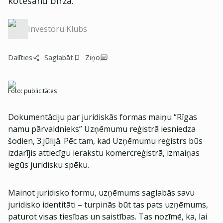
kotēšanu biržā.
Investoru Klubs
Dalīties
Saglabāt
Ziņo
Foto:
publicitātes
Dokumentāciju par juridiskās formas maiņu “Rīgas
namu pārvaldnieks” Uzņēmumu reģistrā iesniedza
šodien, 3.jūlijā. Pēc tam, kad Uzņēmumu reģistrs būs
izdarījis attiecīgu ierakstu komercreģistrā, izmaiņas
iegūs juridisku spēku.
Mainot juridisko formu, uzņēmums saglabās savu
juridisko identitāti – turpinās būt tas pats uzņēmums,
paturot visas tiesības un saistības. Tas nozīmē, ka, lai