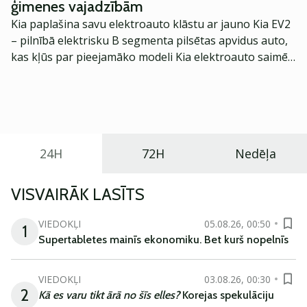
ģimenes vajadzībām
Kia paplašina savu elektroauto klāstu ar jauno Kia EV2
– pilnībā elektrisku B segmenta pilsētas apvidus auto,
kas kļūs par pieejamāko modeli Kia elektroauto saimē
Eiropā. Modelis izstrādāts ar mērķi piedāvāt ģimenēm
praktisku un tehnoloģiski modernu automobili
ikdienas vajadzībām.
24H
72H
Nedēļa
VISVAIRĀK LASĪTS
VIEDOKĻI
05.08.26, 00:50
1
Supertabletes mainīs ekonomiku. Bet kurš nopelnīs
VIEDOKĻI
03.08.26, 00:30
2
Kā es varu tikt ārā no šīs elles?
Korejas spekulāciju