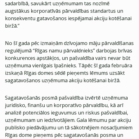
sadarbībā, savukārt uzņēmumam tas nozīmē
augstākus korporatīvās pārvaldības standartus un
konsekventu gatavošanos iespējamai akciju kotēšanai
biržā.”
No šī gada pēc izmaiņām dzīvojamo māju pārvaldīšanas
regulējumā “Rīgas namu pārvaldnieks” darbojas brīvas
konkurences apstākļos, un pašvaldība vairs nevar būt
uzņēmuma vienīgais īpašnieks. Tāpēc šī gada februāra
izskaņā Rīgas domes sēdē pieņemts lēmums uzsākt
sagatavošanos uzņēmuma akciju kotēšanai biržā.
Sagatavošanās posmā pašvaldība izvērtē uzņēmuma
juridisko, finanšu un korporatīvo pārvaldību, kā arī
analizē potenciālos ieguvumus un riskus pašvaldībai,
uzņēmumam un iedzīvotājiem. Gala lēmumu par akciju
publisko piedāvājumu un tā sākotnējiem nosacījumiem
Rīgas dome pieņems pēc sagatavošanās posma un