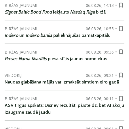
BIRŽAS JAUNUMI
06.08.26, 14:13
Signet Baltic Bond Fund
iekļauts
Nasdaq Riga
biržā
BIRŽAS JAUNUMI
06.08.26, 10:55
Indexo
un
Indexo banka
palielinājušas pamatkapitālu
BIRŽAS JAUNUMI
06.08.26, 09:36
Preses Nama Kvartāls
piesaistījis jaunus nomniekus
VIEDOKĻI
06.08.26, 09:21
Naudas glabāšana mājās var izmaksāt simtiem eiro gadā
BIRŽAS JAUNUMI
06.08.26, 00:11
ASV tirgus apskats: Disney rezultāti pārsteidz, bet AI akciju
izaugsme zaudē jaudu
VIEDOKĻI
06.08.26, 00:01