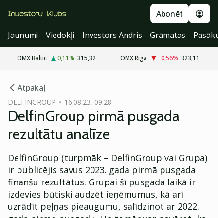
Abonēt
Jaunumi
Viedokļi
Investors Andris
Grāmatas
Pasāk
OMX Baltic
0,11
%
315,32
OMX Riga
−0,56
%
923,11
cebook
Atpakaļ
Twitter)
DELFINGROUP
16.08.23, 09:28
DelfinGroup pirmā pusgada
kedIn
rezultātu analīze
ail
DelfinGroup (turpmāk – DelfinGroup vai Grupa)
k
ir publicējis savus 2023. gada pirmā pusgada
finanšu rezultātus. Grupai šī pusgada laikā ir
izdevies būtiski audzēt ieņēmumus, kā arī
uzrādīt peļņas pieaugumu, salīdzinot ar 2022.