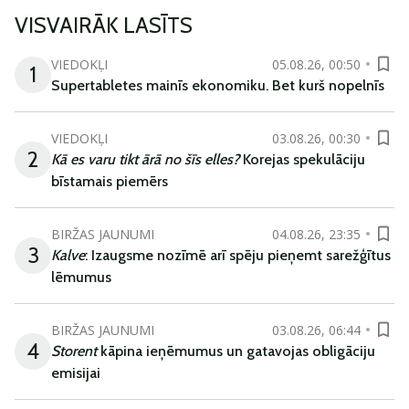
VISVAIRĀK LASĪTS
VIEDOKĻI
05.08.26, 00:50
1
Supertabletes mainīs ekonomiku. Bet kurš nopelnīs
VIEDOKĻI
03.08.26, 00:30
2
Kā es varu tikt ārā no šīs elles?
Korejas spekulāciju
bīstamais piemērs
BIRŽAS JAUNUMI
04.08.26, 23:35
3
Kalve
: Izaugsme nozīmē arī spēju pieņemt sarežģītus
lēmumus
BIRŽAS JAUNUMI
03.08.26, 06:44
4
Storent
kāpina ieņēmumus un gatavojas obligāciju
emisijai