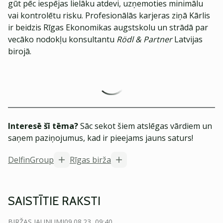
gūt pēc iespējas lielāku atdevi, uzņemoties minimālu
vai kontrolētu risku. Profesionālās karjeras ziņā Kārlis
ir beidzis Rīgas Ekonomikas augstskolu un strādā par
vecāko nodokļu konsultantu
Rödl & Partner
Latvijas
birojā.
Interesē šī tēma?
Sāc sekot šiem atslēgas vārdiem un
saņem paziņojumus, kad ir pieejams jauns saturs!
DelfinGroup
Rīgas birža
SAISTĪTIE RAKSTI
BIRŽAS JAUNUMI
09.08.23, 09:40