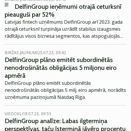
DelfinGroup ieņēmumi otrajā ceturksnī
pieauguši par 52%
Latvijas fintech uzņēmums DelfinGroup arī 2023. gada
otrajā ceturksnī turpināja uzrādīt stabilus izaugsmes
rādītājus visos biznesa segmentos, kas atspoguļojās
finanšu rezultātos. Uzņēmuma ieņēmumi 2023. gada
otrajā ceturksnī, salīdzinot ar attiecīgo periodu pērn,
BIRŽAS JAUNUMI
25.07.23, 09:42
palielinājušies par 52%, sasniedzot 12.3 milj. eiro.
DelfinGroup plāno emitēt subordinētās
nenodrošinātās obligācijas 5 miljonu eiro
apmērā
DelfinGroup plāno emitēt subordinētās
nenodrošinātās obligācijas 5 milj. eiro apmērā, norādīts
uzņēmuma paziņojumā Nasdaq Riga.
VIEDOKĻI
18.07.23, 09:53
DelfinGroup analīze: Labas ilgtermiņa
perspektīvas, taču īstermiņā jāvēro procentu