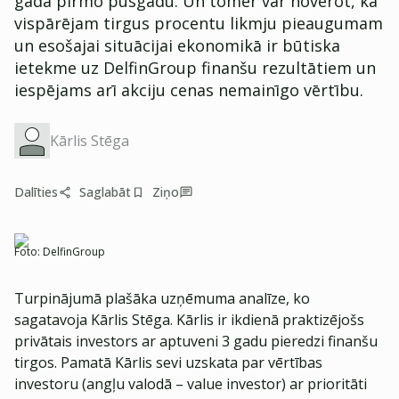
gada pirmo pusgadu. Un tomēr var novērot, ka
vispārējam tirgus procentu likmju pieaugumam
un esošajai situācijai ekonomikā ir būtiska
ietekme uz DelfinGroup finanšu rezultātiem un
iespējams arī akciju cenas nemainīgo vērtību.
Kārlis Stēga
Dalīties
Saglabāt
Ziņo
Foto:
DelfinGroup
Turpinājumā plašāka uzņēmuma analīze, ko
sagatavoja Kārlis Stēga. Kārlis ir ikdienā praktizējošs
privātais investors ar aptuveni 3 gadu pieredzi finanšu
tirgos. Pamatā Kārlis sevi uzskata par vērtības
investoru (angļu valodā – value investor) ar prioritāti