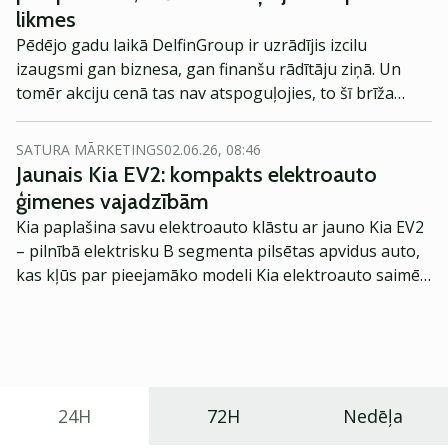
likmes
Pēdējo gadu laikā DelfinGroup ir uzrādījis izcilu
izaugsmi gan biznesa, gan finanšu rādītāju ziņā. Un
tomēr akciju cenā tas nav atspoguļojies, to šī brīža
cenai esot zemākai par IPO cenu. No vienas puses tas
gan nepārsteidz, ņemot vērā, ka kāpjošu procentu
SATURA MĀRKETINGS
02.06.26, 08:46
likmju vidē DelfinGroup piesaistītā finansējuma
Jaunais Kia EV2: kompakts elektroauto
izmaksas būtiski aug, kā arī iespējama vispārīga
ģimenes vajadzībām
ekonomiskā recesija īstermiņā varētu negatīvi ietekmēt
Kia paplašina savu elektroauto klāstu ar jauno Kia EV2
biznesu. Un tomēr, salīdzinoši lētā akciju cena, ņemot
– pilnībā elektrisku B segmenta pilsētas apvidus auto,
vērā potenciālos DelfinGroup izaugsmes rādītājus,
kas kļūs par pieejamāko modeli Kia elektroauto saimē
varētu jau būt iekļāvusi nozīmīgu negatīvā scenārija
Eiropā. Modelis izstrādāts ar mērķi piedāvāt ģimenēm
ietekmes daļu. Turpinājumā plašāka uzņēmuma
praktisku un tehnoloģiski modernu automobili
analīze, ko sagatavoja Kārlis Stēga.
ikdienas vajadzībām.
24H
72H
Nedēļa