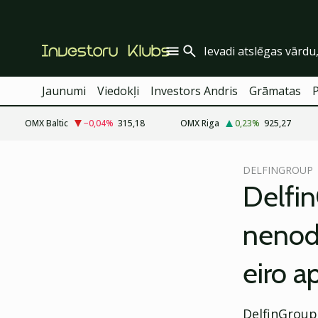
Jaunumi
Viedokļi
Investors Andris
Grāmatas
OMX Baltic
−0,04
%
315,18
OMX Riga
0,23
%
925,27
cebook
DELFINGROUP
Twitter)
Delfin
kedIn
nenodr
ail
eiro 
k
DelfinGroup 