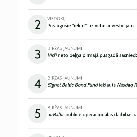
VIEDOKĻI
2
Pieaugušie “iekrīt” uz viltus investīcijām
BIRŽAS JAUNUMI
3
Virši
neto peļņa pirmajā pusgadā sasniedz
BIRŽAS JAUNUMI
4
Signet Baltic Bond Fund
iekļauts
Nasdaq R
BIRŽAS JAUNUMI
5
airBaltic
publicē operacionālās darbības rā