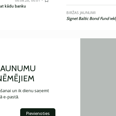
06.08.26, 00:01
pat kādu banku
BIRŽAS JAUNUMI
Signet Baltic Bond Fund
iek
 JAUNUMU
ŅĒMĒJIEM
šanai un ik dienu saņemt
ā e-pastā.
Pievienoties