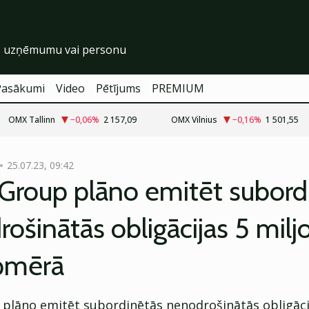
Pasākumi
Video
Pētījums
PREMIUM
OMX Tallinn
−0,06
%
2 157,09
OMX Vilnius
−0,16
%
1 501,55
25.07.23, 09:42
Group plāno emitēt subord
ošinātās obligācijas 5 milj
apmērā
plāno emitēt subordinētās nenodrošinātās obligācij