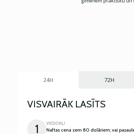
ģimenēm praktisku un t
24H
72H
VISVAIRĀK LASĪTS
VIEDOKĻI
1
Naftas cena zem 80 dolāriem; vai pasaul