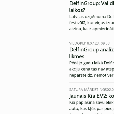
DelfinGroup: Vai d
laikos?
Latvijas uzņēmuma Delfi
festivālā, kur viņus izt
atzina, ka ir apmierin
izmaksu pieaugumu, viņ
VIEDOKĻI
18.07.23, 09:53
DelfinGroup analīz
likmes
Pēdējo gadu laikā Delfi
akciju cenā tas nav ats
nepārsteidz, ņemot vēr
būtiski aug, kā arī ies
tomēr, salīdzinoši lētā
SATURA MĀRKETINGS
02.0
iekļāvusi nozīmīgu neg
Jaunais Kia EV2: 
sagatavoja Kārlis Stēga
Kia paplašina savu elek
auto, kas kļūs par piee