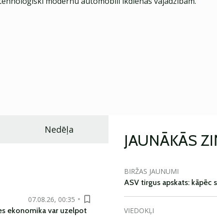
ehnoloģiski modernu automobili ikdienas vajadzībām.
Nedēļa
JAUNĀKĀS Z
BIRŽAS JAUNUMI
ASV tirgus apskats: kāpēc s
07.08.26, 00:35
VIEDOKĻI
es ekonomika var uzelpot