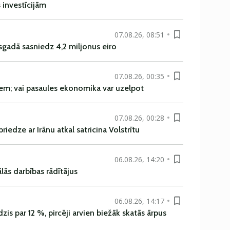
s investīcijām
07.08.26, 08:51
sgadā sasniedz 4,2 miljonus eiro
07.08.26, 00:35
em; vai pasaules ekonomika var uzelpot
07.08.26, 00:28
iedze ar Irānu atkal satricina Volstrītu
06.08.26, 14:20
ās darbības rādītājus
06.08.26, 14:17
is par 12 %, pircēji arvien biežāk skatās ārpus