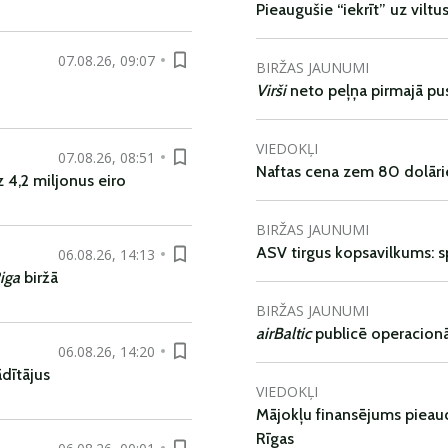
Pieaugušie “iekrīt” uz viltu
07.08.26, 09:07
BIRŽAS JAUNUMI
Virši
neto peļņa pirmajā pu
VIEDOKĻI
07.08.26, 08:51
Naftas cena zem 80 dolāri
 4,2 miljonus eiro
BIRŽAS JAUNUMI
ASV tirgus kopsavilkums: spr
06.08.26, 14:13
iga
biržā
BIRŽAS JAUNUMI
airBaltic
publicē operacionāl
06.08.26, 14:20
dītājus
VIEDOKĻI
Mājokļu finansējums pieaudz
Rīgas