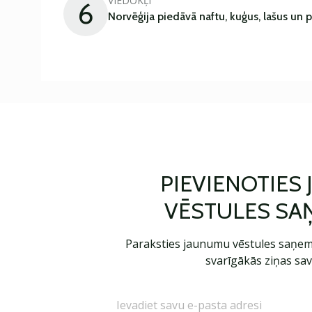
VIEDOKĻI
6
Norvēģija piedāvā naftu, kuģus, lašus un 
PIEVIENOTIES
VĒSTULES SA
Paraksties jaunumu vēstules saņem
svarīgākās ziņas sav