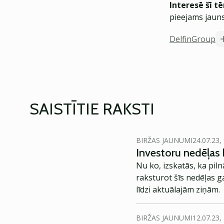
Interesē šī t
pieejams jauns
DelfinGroup
SAISTĪTIE RAKSTI
BIRŽAS JAUNUMI
24.07.23,
Investoru nedēļas k
Nu ko, izskatās, ka pil
raksturot šīs nedēļas g
līdzi aktuālajām ziņām.
BIRŽAS JAUNUMI
12.07.23,