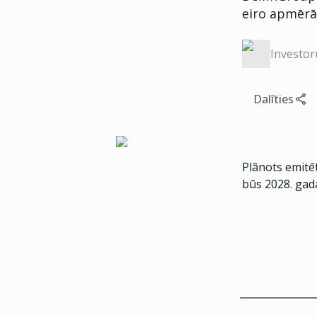
eiro apmērā
Investor
Dalīties
Plānots emitē
būs 2028. gada 