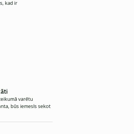
, kad ir
āti
 teikumā varētu
anta, būs iemesls sekot