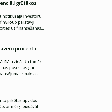
enciāli grūtākos
ā notikušajā Investoru
lfinGroup pārstāvji
toties uz finansēšanas
 jāvēro procentu
rādītāju ziņā. Un tomēr
vienas puses tas gan
finansējuma izmaksas
īvi ietekmēt biznesu. Un
ādītājus, varētu jau būt
ma analīze, ko
nta pilsētas apvidus
āts ar mērķi piedāvāt