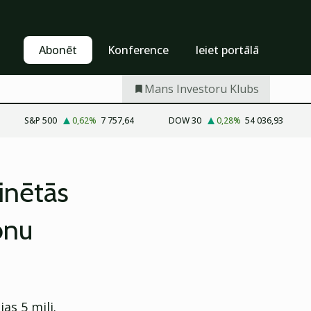
Pašapkalpošanās
Abonēt
Abonēt
Konference
Ieiet portālā
Mans Investoru Klubs
S&P 500
0,62
%
7 757,64
DOW 30
0,28
%
54 036,93
inētās
onu
as 5 milj.