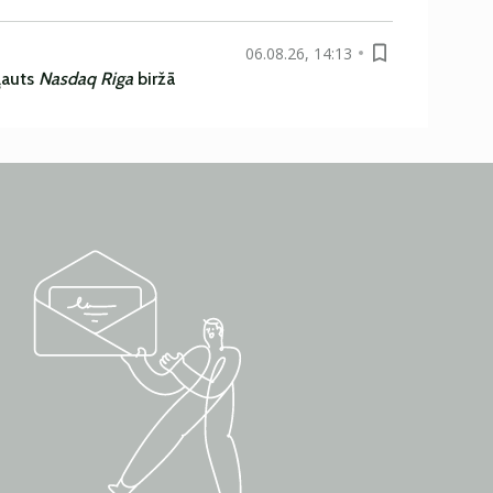
06.08.26, 14:13
ļauts
Nasdaq Riga
biržā