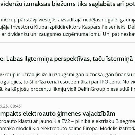
ividenžu izmaksas biežums tiks saglabāts arī pot
nGrup pārstāvji viesojās aizvadītajā nedēļas nogalē Igaunij
aujāja Investoru Kluba izpilddirektors Kaspars Peisenieks. De
āti ar dividenžu un izaugsmes uzņēmuma lomu. Un, pat neska
i nemainīs savu pieeju un koncepciju.
e: Labas ilgtermiņa perspektīvas, taču īstermiņā
nGroup ir uzrādījis izcilu izaugsmi gan biznesa, gan finanšu 
poguļojies, to šī brīža cenai esot zemākai par IPO cenu. No 
ā, ka kāpjošu procentu likmju vidē DelfinGroup piesaistītā 
pējama vispārīga ekonomiskā recesija īstermiņā varētu negat
 akciju cena, ņemot vērā potenciālos DelfinGroup izaugsmes r
6.26, 08:46
atīvā scenārija ietekmes daļu. Turpinājumā plašāka uzņēmu
kompakts elektroauto ģimenes vajadzībām
.
troauto klāstu ar jauno Kia EV2 – pilnībā elektrisku B segme
jamāko modeli Kia elektroauto saimē Eiropā. Modelis izstrād