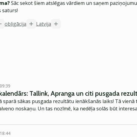
ēma?
Sāc sekot šiem atslēgas vārdiem un saņem paziņojumus
 saturs!
obligācija
Latvija
 09:39
alendārs: Tallink, Apranga un citi pusgada rezult
nā sparā sākas pusgada rezultātu ienākšanās laiks! Tā vienā
alveno noskaņu. Un tas nozīmē, ka nedēļa solās būt interes
 18:44